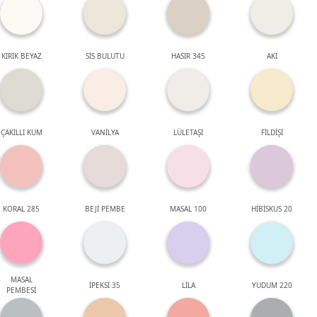
KIRIK BEYAZ
SİS BULUTU
HASIR 345
AKİ
ÇAKILLI KUM
VANİLYA
LÜLETAŞI
FİLDİŞİ
KORAL 285
BEJİ PEMBE
MASAL 100
HİBİSKUS 20
MASAL
İPEKSİ 35
LİLA
YUDUM 220
PEMBESİ