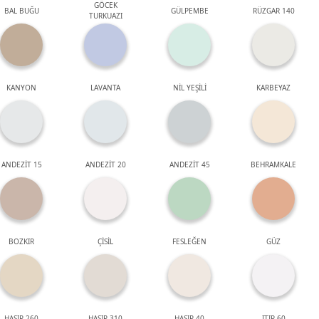
GÖCEK
BAL BUĞU
GÜLPEMBE
RÜZGAR 140
TURKUAZI
KANYON
LAVANTA
NİL YEŞİLİ
KARBEYAZ
ANDEZİT 15
ANDEZİT 20
ANDEZİT 45
BEHRAMKALE
BOZKIR
ÇİSİL
FESLEĞEN
GÜZ
HASIR 260
HASIR 310
HASIR 40
ITIR 60