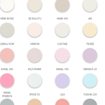
KIRIK BEYAZ
SİS BULUTU
HASIR 345
AKİ
ÇAKILLI KUM
VANİLYA
LÜLETAŞI
FİLDİŞİ
KORAL 285
BEJİ PEMBE
MASAL 100
HİBİSKUS 20
MASAL
İPEKSİ 35
LİLA
YUDUM 220
PEMBESİ