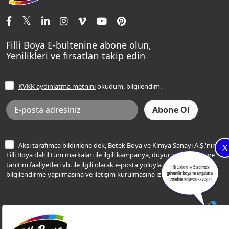
İletişim Bilgilerimiz
Tavan Boyaları
Renk Danışma
Momento Tek
Şampanya Rengi
Ev Bakım ve Hobi Boyaları
Filli Ustam
Sentomaxx Sentetik Boya
Haki Rengi
Yatak Odası Renkleri
Sıkça Sorulan Sorular
Sentomaxx İpeksi Mat
Filli Boya E-bültenine abone olun,
Açık Mavi Rengi
Yenilikleri ve fırsatları takip edin
Ücretsiz Yalıtım Keşif Hizmeti
Momento Life
Bej Rengi
İşlem Rehberi
Frezya Rengi
KVKK aydınlatma metnini
okudum, bilgilendim.
Bilgi Toplumu Hizmetleri
İnternet Sitesi Kullanım Koşulları
KVKK Talep Formu
KVKK Aydınlatma Metni
Aksi tarafımca bildirilene dek, Betek Boya ve Kimya Sanayi A.Ş.'nin
X
Filli Boya dahil tüm markaları ile ilgili kampanya, duyuru, hizmetler ve
tanıtım faaliyetleri vb. ile ilgili olarak e-posta yoluyla şahsıma
bilgilendirme yapılmasına ve iletişim kurulmasına izin veriyorum.
© Filli Boya 2026. Tüm Hakları Saklıdır.