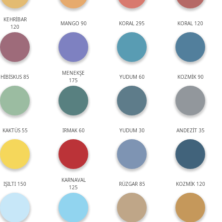
KEHRİBAR
MANGO 90
KORAL 295
KORAL 120
120
MENEKŞE
HİBİSKUS 85
YUDUM 60
KOZMİK 90
175
KAKTÜS 55
IRMAK 60
YUDUM 30
ANDEZİT 35
KARNAVAL
IŞILTI 150
RÜZGAR 85
KOZMİK 120
125