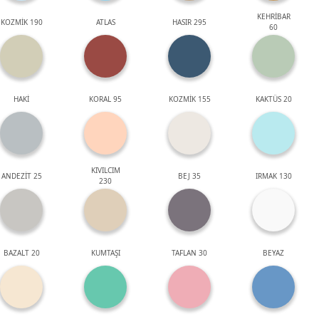
KEHRİBAR
KOZMİK 190
ATLAS
HASIR 295
60
HAKİ
KORAL 95
KOZMİK 155
KAKTÜS 20
KIVILCIM
ANDEZİT 25
BEJ 35
IRMAK 130
230
BAZALT 20
KUMTAŞI
TAFLAN 30
BEYAZ