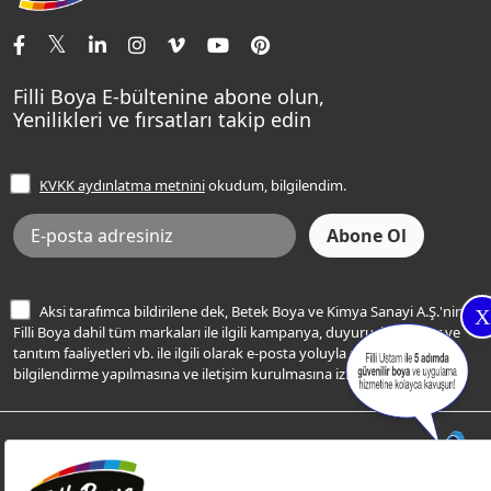
İletişim Bilgilerimiz
Tavan Boyaları
Renk Danışma
Momento Tek
Şampanya Rengi
Ev Bakım ve Hobi Boyaları
Filli Ustam
Sentomaxx Sentetik Boya
Haki Rengi
Yatak Odası Renkleri
Sıkça Sorulan Sorular
Sentomaxx İpeksi Mat
Filli Boya E-bültenine abone olun,
Açık Mavi Rengi
Yenilikleri ve fırsatları takip edin
Ücretsiz Yalıtım Keşif Hizmeti
Momento Life
Bej Rengi
İşlem Rehberi
Frezya Rengi
KVKK aydınlatma metnini
okudum, bilgilendim.
Bilgi Toplumu Hizmetleri
İnternet Sitesi Kullanım Koşulları
KVKK Talep Formu
KVKK Aydınlatma Metni
Aksi tarafımca bildirilene dek, Betek Boya ve Kimya Sanayi A.Ş.'nin
X
Filli Boya dahil tüm markaları ile ilgili kampanya, duyuru, hizmetler ve
tanıtım faaliyetleri vb. ile ilgili olarak e-posta yoluyla şahsıma
bilgilendirme yapılmasına ve iletişim kurulmasına izin veriyorum.
© Filli Boya 2026. Tüm Hakları Saklıdır.