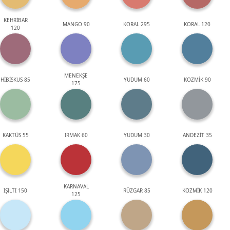
KEHRİBAR
MANGO 90
KORAL 295
KORAL 120
120
MENEKŞE
HİBİSKUS 85
YUDUM 60
KOZMİK 90
175
KAKTÜS 55
IRMAK 60
YUDUM 30
ANDEZİT 35
KARNAVAL
IŞILTI 150
RÜZGAR 85
KOZMİK 120
125