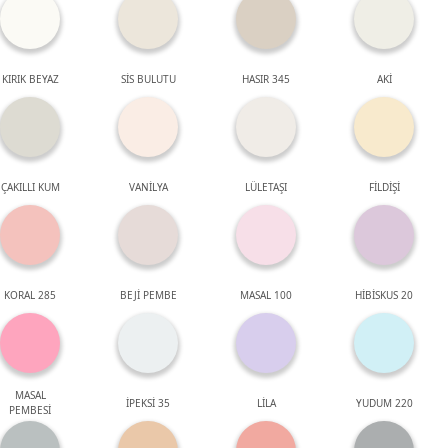
KIRIK BEYAZ
SİS BULUTU
HASIR 345
AKİ
ÇAKILLI KUM
VANİLYA
LÜLETAŞI
FİLDİŞİ
KORAL 285
BEJİ PEMBE
MASAL 100
HİBİSKUS 20
MASAL
İPEKSİ 35
LİLA
YUDUM 220
PEMBESİ