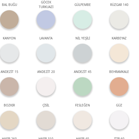
GÖCEK
BAL BUĞU
GÜLPEMBE
RÜZGAR 140
TURKUAZI
KANYON
LAVANTA
NİL YEŞİLİ
KARBEYAZ
ANDEZİT 15
ANDEZİT 20
ANDEZİT 45
BEHRAMKALE
BOZKIR
ÇİSİL
FESLEĞEN
GÜZ
HASIR 260
HASIR 310
HASIR 40
ITIR 60