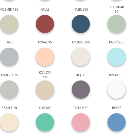
KEHRİBAR
KOZMİK 190
ATLAS
HASIR 295
60
HAKİ
KORAL 95
KOZMİK 155
KAKTÜS 20
KIVILCIM
ANDEZİT 25
BEJ 35
IRMAK 130
230
BAZALT 20
KUMTAŞI
TAFLAN 30
BEYAZ