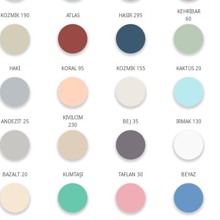
KEHRİBAR
KOZMİK 190
ATLAS
HASIR 295
60
HAKİ
KORAL 95
KOZMİK 155
KAKTÜS 20
KIVILCIM
ANDEZİT 25
BEJ 35
IRMAK 130
230
BAZALT 20
KUMTAŞI
TAFLAN 30
BEYAZ