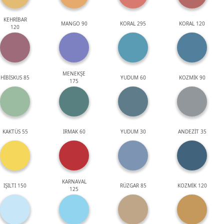
KEHRİBAR
MANGO 90
KORAL 295
KORAL 120
120
MENEKŞE
HİBİSKUS 85
YUDUM 60
KOZMİK 90
175
KAKTÜS 55
IRMAK 60
YUDUM 30
ANDEZİT 35
KARNAVAL
IŞILTI 150
RÜZGAR 85
KOZMİK 120
125