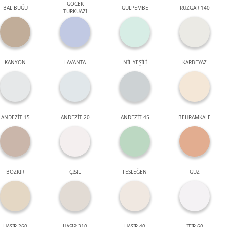
GÖCEK
BAL BUĞU
GÜLPEMBE
RÜZGAR 140
TURKUAZI
KANYON
LAVANTA
NİL YEŞİLİ
KARBEYAZ
ANDEZİT 15
ANDEZİT 20
ANDEZİT 45
BEHRAMKALE
BOZKIR
ÇİSİL
FESLEĞEN
GÜZ
HASIR 260
HASIR 310
HASIR 40
ITIR 60