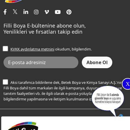
İletişim Bilgilerimiz
Tavan Boyaları
Renk Danışma
Momento Tek
Şampanya Rengi
Ev Bakım ve Hobi Boyaları
Filli Ustam
Sentomaxx Sentetik Boya
Haki Rengi
Yatak Odası Renkleri
Sıkça Sorulan Sorular
Sentomaxx İpeksi Mat
Filli Boya E-bültenine abone olun,
Açık Mavi Rengi
Yenilikleri ve fırsatları takip edin
Ücretsiz Yalıtım Keşif Hizmeti
Momento Life
Bej Rengi
İşlem Rehberi
Frezya Rengi
KVKK aydınlatma metnini
okudum, bilgilendim.
Bilgi Toplumu Hizmetleri
İnternet Sitesi Kullanım Koşulları
KVKK Talep Formu
KVKK Aydınlatma Metni
Aksi tarafımca bildirilene dek, Betek Boya ve Kimya Sanayi A.Ş.'nin
X
Filli Boya dahil tüm markaları ile ilgili kampanya, duyuru, hizmetler ve
tanıtım faaliyetleri vb. ile ilgili olarak e-posta yoluyla şahsıma
bilgilendirme yapılmasına ve iletişim kurulmasına izin veriyorum.
© Filli Boya 2026. Tüm Hakları Saklıdır.