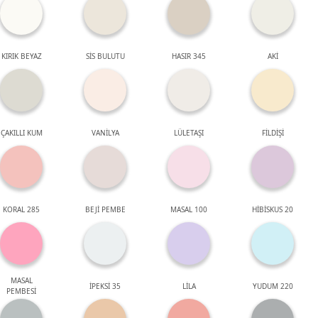
KIRIK BEYAZ
SİS BULUTU
HASIR 345
AKİ
ÇAKILLI KUM
VANİLYA
LÜLETAŞI
FİLDİŞİ
KORAL 285
BEJİ PEMBE
MASAL 100
HİBİSKUS 20
MASAL
İPEKSİ 35
LİLA
YUDUM 220
PEMBESİ