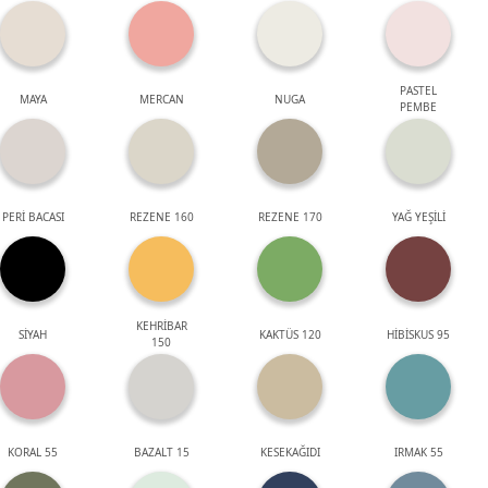
PASTEL
MAYA
MERCAN
NUGA
PEMBE
PERİ BACASI
REZENE 160
REZENE 170
YAĞ YEŞİLİ
KEHRİBAR
SİYAH
KAKTÜS 120
HİBİSKUS 95
150
KORAL 55
BAZALT 15
KESEKAĞIDI
IRMAK 55