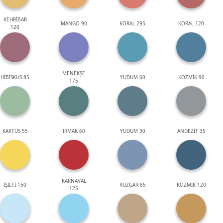
KEHRİBAR
MANGO 90
KORAL 295
KORAL 120
120
MENEKŞE
HİBİSKUS 85
YUDUM 60
KOZMİK 90
175
KAKTÜS 55
IRMAK 60
YUDUM 30
ANDEZİT 35
KARNAVAL
IŞILTI 150
RÜZGAR 85
KOZMİK 120
125