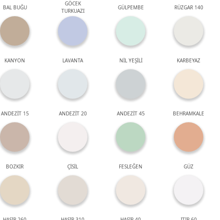
GÖCEK
BAL BUĞU
GÜLPEMBE
RÜZGAR 140
TURKUAZI
KANYON
LAVANTA
NİL YEŞİLİ
KARBEYAZ
ANDEZİT 15
ANDEZİT 20
ANDEZİT 45
BEHRAMKALE
BOZKIR
ÇİSİL
FESLEĞEN
GÜZ
HASIR 260
HASIR 310
HASIR 40
ITIR 60