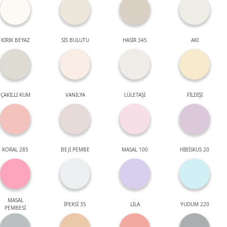
KIRIK BEYAZ
SİS BULUTU
HASIR 345
AKİ
ÇAKILLI KUM
VANİLYA
LÜLETAŞI
FİLDİŞİ
KORAL 285
BEJİ PEMBE
MASAL 100
HİBİSKUS 20
MASAL
İPEKSİ 35
LİLA
YUDUM 220
PEMBESİ