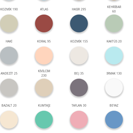
KEHRİBAR
KOZMİK 190
ATLAS
HASIR 295
60
HAKİ
KORAL 95
KOZMİK 155
KAKTÜS 20
KIVILCIM
ANDEZİT 25
BEJ 35
IRMAK 130
230
BAZALT 20
KUMTAŞI
TAFLAN 30
BEYAZ