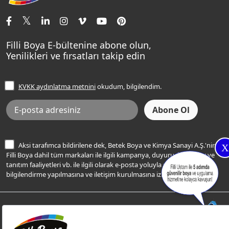
İletişim Bilgilerimiz
Tavan Boyaları
Renk Danışma
Momento Tek
Şampanya Rengi
Ev Bakım ve Hobi Boyaları
Filli Ustam
Sentomaxx Sentetik Boya
Haki Rengi
Yatak Odası Renkleri
Sıkça Sorulan Sorular
Sentomaxx İpeksi Mat
Filli Boya E-bültenine abone olun,
Açık Mavi Rengi
Yenilikleri ve fırsatları takip edin
Ücretsiz Yalıtım Keşif Hizmeti
Momento Life
Bej Rengi
İşlem Rehberi
Frezya Rengi
KVKK aydınlatma metnini
okudum, bilgilendim.
Bilgi Toplumu Hizmetleri
İnternet Sitesi Kullanım Koşulları
KVKK Talep Formu
KVKK Aydınlatma Metni
Aksi tarafımca bildirilene dek, Betek Boya ve Kimya Sanayi A.Ş.'nin
X
Filli Boya dahil tüm markaları ile ilgili kampanya, duyuru, hizmetler ve
tanıtım faaliyetleri vb. ile ilgili olarak e-posta yoluyla şahsıma
bilgilendirme yapılmasına ve iletişim kurulmasına izin veriyorum.
© Filli Boya 2026. Tüm Hakları Saklıdır.