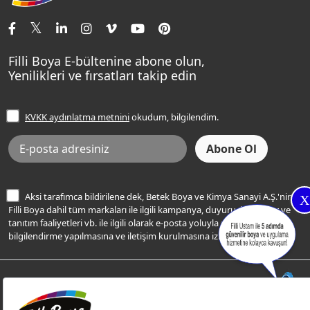
İletişim Bilgilerimiz
Tavan Boyaları
Renk Danışma
Momento Tek
Şampanya Rengi
Ev Bakım ve Hobi Boyaları
Filli Ustam
Sentomaxx Sentetik Boya
Haki Rengi
Yatak Odası Renkleri
Sıkça Sorulan Sorular
Sentomaxx İpeksi Mat
Filli Boya E-bültenine abone olun,
Açık Mavi Rengi
Yenilikleri ve fırsatları takip edin
Ücretsiz Yalıtım Keşif Hizmeti
Momento Life
Bej Rengi
İşlem Rehberi
Frezya Rengi
KVKK aydınlatma metnini
okudum, bilgilendim.
Bilgi Toplumu Hizmetleri
İnternet Sitesi Kullanım Koşulları
KVKK Talep Formu
KVKK Aydınlatma Metni
Aksi tarafımca bildirilene dek, Betek Boya ve Kimya Sanayi A.Ş.'nin
X
Filli Boya dahil tüm markaları ile ilgili kampanya, duyuru, hizmetler ve
tanıtım faaliyetleri vb. ile ilgili olarak e-posta yoluyla şahsıma
bilgilendirme yapılmasına ve iletişim kurulmasına izin veriyorum.
© Filli Boya 2026. Tüm Hakları Saklıdır.