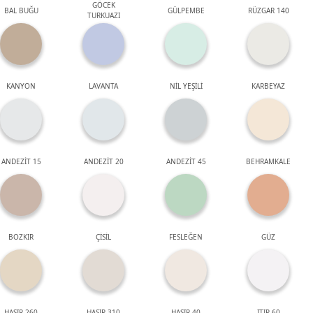
GÖCEK
BAL BUĞU
GÜLPEMBE
RÜZGAR 140
TURKUAZI
KANYON
LAVANTA
NİL YEŞİLİ
KARBEYAZ
ANDEZİT 15
ANDEZİT 20
ANDEZİT 45
BEHRAMKALE
BOZKIR
ÇİSİL
FESLEĞEN
GÜZ
HASIR 260
HASIR 310
HASIR 40
ITIR 60