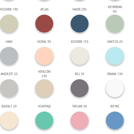
KEHRİBAR
KOZMİK 190
ATLAS
HASIR 295
60
HAKİ
KORAL 95
KOZMİK 155
KAKTÜS 20
KIVILCIM
ANDEZİT 25
BEJ 35
IRMAK 130
230
BAZALT 20
KUMTAŞI
TAFLAN 30
BEYAZ