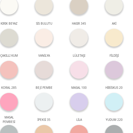
KIRIK BEYAZ
SİS BULUTU
HASIR 345
AKİ
ÇAKILLI KUM
VANİLYA
LÜLETAŞI
FİLDİŞİ
KORAL 285
BEJİ PEMBE
MASAL 100
HİBİSKUS 20
MASAL
İPEKSİ 35
LİLA
YUDUM 220
PEMBESİ