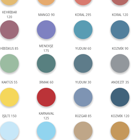
KEHRİBAR
MANGO 90
KORAL 295
KORAL 120
120
MENEKŞE
HİBİSKUS 85
YUDUM 60
KOZMİK 90
175
KAKTÜS 55
IRMAK 60
YUDUM 30
ANDEZİT 35
KARNAVAL
IŞILTI 150
RÜZGAR 85
KOZMİK 120
125