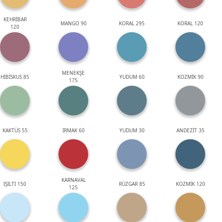
KEHRİBAR
MANGO 90
KORAL 295
KORAL 120
120
MENEKŞE
HİBİSKUS 85
YUDUM 60
KOZMİK 90
175
KAKTÜS 55
IRMAK 60
YUDUM 30
ANDEZİT 35
KARNAVAL
IŞILTI 150
RÜZGAR 85
KOZMİK 120
125