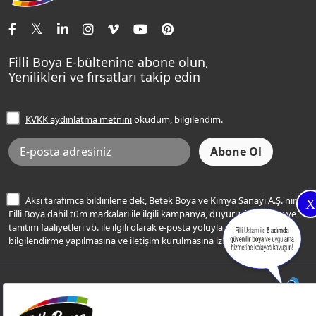
İletişim Bilgilerimiz
Tavan Boyaları
Renk Danışma
Momento Tek
Şampanya Rengi
Ev Bakım ve Hobi Boyaları
Filli Ustam
Sentomaxx Sentetik Boya
Haki Rengi
Yatak Odası Renkleri
Sıkça Sorulan Sorular
Sentomaxx İpeksi Mat
Filli Boya E-bültenine abone olun,
Açık Mavi Rengi
Yenilikleri ve fırsatları takip edin
Ücretsiz Yalıtım Keşif Hizmeti
Momento Life
Bej Rengi
İşlem Rehberi
Frezya Rengi
KVKK aydınlatma metnini
okudum, bilgilendim.
Bilgi Toplumu Hizmetleri
İnternet Sitesi Kullanım Koşulları
KVKK Talep Formu
KVKK Aydınlatma Metni
Aksi tarafımca bildirilene dek, Betek Boya ve Kimya Sanayi A.Ş.'nin
X
Filli Boya dahil tüm markaları ile ilgili kampanya, duyuru, hizmetler ve
tanıtım faaliyetleri vb. ile ilgili olarak e-posta yoluyla şahsıma
bilgilendirme yapılmasına ve iletişim kurulmasına izin veriyorum.
© Filli Boya 2026. Tüm Hakları Saklıdır.