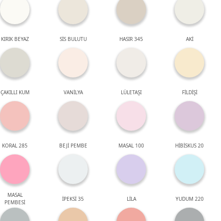
KIRIK BEYAZ
SİS BULUTU
HASIR 345
AKİ
ÇAKILLI KUM
VANİLYA
LÜLETAŞI
FİLDİŞİ
KORAL 285
BEJİ PEMBE
MASAL 100
HİBİSKUS 20
MASAL
İPEKSİ 35
LİLA
YUDUM 220
PEMBESİ