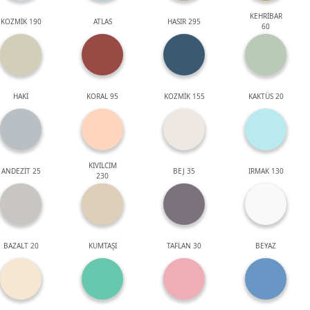
KEHRİBAR
KOZMİK 190
ATLAS
HASIR 295
60
HAKİ
KORAL 95
KOZMİK 155
KAKTÜS 20
KIVILCIM
ANDEZİT 25
BEJ 35
IRMAK 130
230
BAZALT 20
KUMTAŞI
TAFLAN 30
BEYAZ