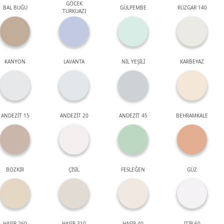
GÖCEK
BAL BUĞU
GÜLPEMBE
RÜZGAR 140
TURKUAZI
KANYON
LAVANTA
NİL YEŞİLİ
KARBEYAZ
ANDEZİT 15
ANDEZİT 20
ANDEZİT 45
BEHRAMKALE
BOZKIR
ÇİSİL
FESLEĞEN
GÜZ
HASIR 260
HASIR 310
HASIR 40
ITIR 60