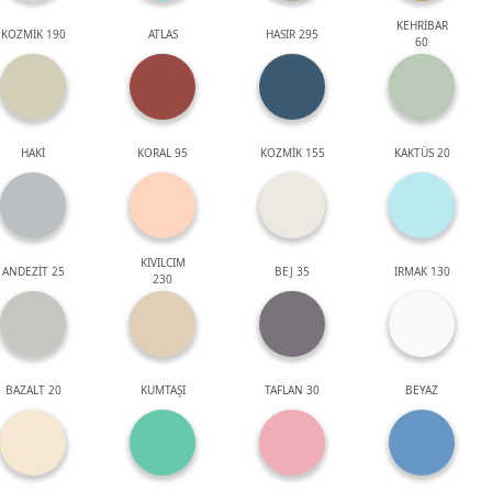
KEHRİBAR
KOZMİK 190
ATLAS
HASIR 295
60
HAKİ
KORAL 95
KOZMİK 155
KAKTÜS 20
KIVILCIM
ANDEZİT 25
BEJ 35
IRMAK 130
230
BAZALT 20
KUMTAŞI
TAFLAN 30
BEYAZ