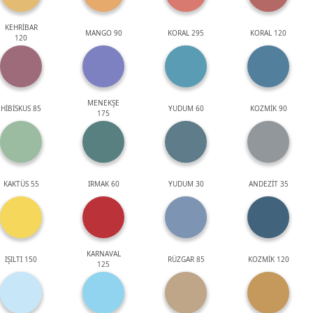
KEHRİBAR
MANGO 90
KORAL 295
KORAL 120
120
MENEKŞE
HİBİSKUS 85
YUDUM 60
KOZMİK 90
175
KAKTÜS 55
IRMAK 60
YUDUM 30
ANDEZİT 35
KARNAVAL
IŞILTI 150
RÜZGAR 85
KOZMİK 120
125