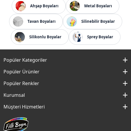
Ahşap Boyaları
Metal Boyaları
Tavan Boyaları
Silinebilir Boyalar
Silikonlu Boyalar
Sprey Boyalar
Popüler Kategoriler
İç Cephe Boyaları
Popüler Ürünler
Dış Cephe Boyaları
Momento Silan
Popüler Renkler
İç Cephe Renkleri
Momento Max
Kırık Beyaz Rengi
Kurumsal
Dış Cephe Renkleri
Filli Boya Yağlı Boya
Çakıllı Kum Rengi
Hakkımızda
Müşteri Hizmetleri
Mobilya Boyaları
Panel Kapı Boyası
Aydan Rengi
Kurumsal Sosyal Sorumluluk
Macun ve Astarlar
İletişim Formu
Aqualux
Fildişi Rengi
Basın Odası
Yapı Kimyasalları
Satış Noktaları
Momento Max Cleanix
Andezit Rengi