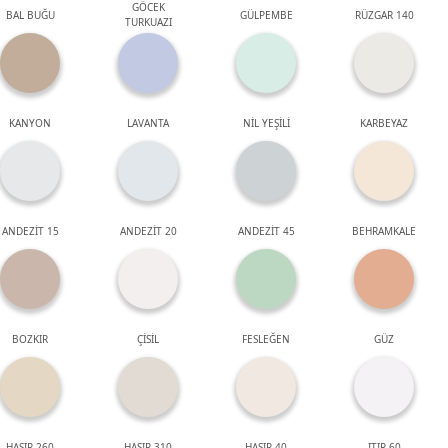
GÖCEK
BAL BUĞU
GÜLPEMBE
RÜZGAR 140
TURKUAZI
KANYON
LAVANTA
NİL YEŞİLİ
KARBEYAZ
ANDEZİT 15
ANDEZİT 20
ANDEZİT 45
BEHRAMKALE
BOZKIR
ÇİSİL
FESLEĞEN
GÜZ
HASIR 260
HASIR 310
HASIR 40
ITIR 60