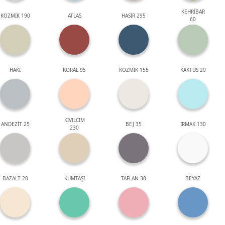
KEHRİBAR
KOZMİK 190
ATLAS
HASIR 295
60
HAKİ
KORAL 95
KOZMİK 155
KAKTÜS 20
KIVILCIM
ANDEZİT 25
BEJ 35
IRMAK 130
230
BAZALT 20
KUMTAŞI
TAFLAN 30
BEYAZ