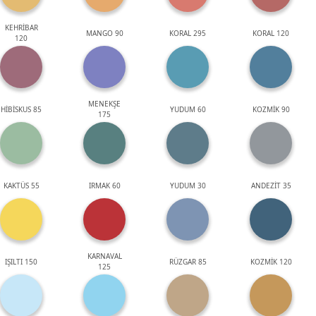
KEHRİBAR
MANGO 90
KORAL 295
KORAL 120
120
MENEKŞE
HİBİSKUS 85
YUDUM 60
KOZMİK 90
175
KAKTÜS 55
IRMAK 60
YUDUM 30
ANDEZİT 35
KARNAVAL
IŞILTI 150
RÜZGAR 85
KOZMİK 120
125