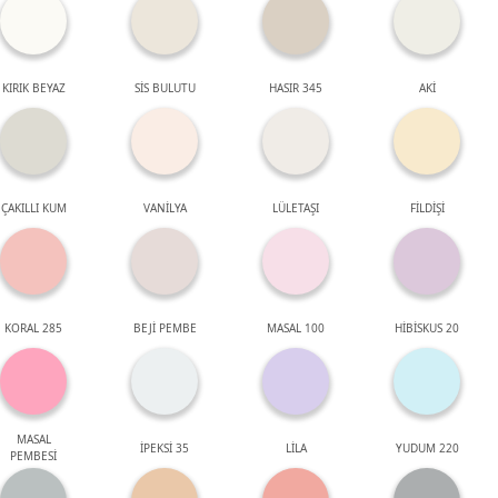
KIRIK BEYAZ
SİS BULUTU
HASIR 345
AKİ
ÇAKILLI KUM
VANİLYA
LÜLETAŞI
FİLDİŞİ
KORAL 285
BEJİ PEMBE
MASAL 100
HİBİSKUS 20
MASAL
İPEKSİ 35
LİLA
YUDUM 220
PEMBESİ