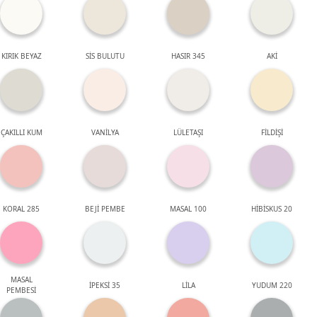
KIRIK BEYAZ
SİS BULUTU
HASIR 345
AKİ
ÇAKILLI KUM
VANİLYA
LÜLETAŞI
FİLDİŞİ
KORAL 285
BEJİ PEMBE
MASAL 100
HİBİSKUS 20
MASAL
İPEKSİ 35
LİLA
YUDUM 220
PEMBESİ