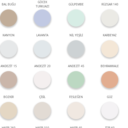
GÖCEK
BAL BUĞU
GÜLPEMBE
RÜZGAR 140
TURKUAZI
KANYON
LAVANTA
NİL YEŞİLİ
KARBEYAZ
ANDEZİT 15
ANDEZİT 20
ANDEZİT 45
BEHRAMKALE
BOZKIR
ÇİSİL
FESLEĞEN
GÜZ
HASIR 260
HASIR 310
HASIR 40
ITIR 60