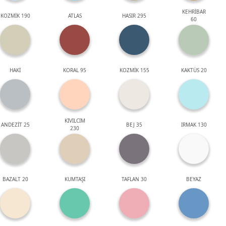
KEHRİBAR
KOZMİK 190
ATLAS
HASIR 295
60
HAKİ
KORAL 95
KOZMİK 155
KAKTÜS 20
KIVILCIM
ANDEZİT 25
BEJ 35
IRMAK 130
230
BAZALT 20
KUMTAŞI
TAFLAN 30
BEYAZ