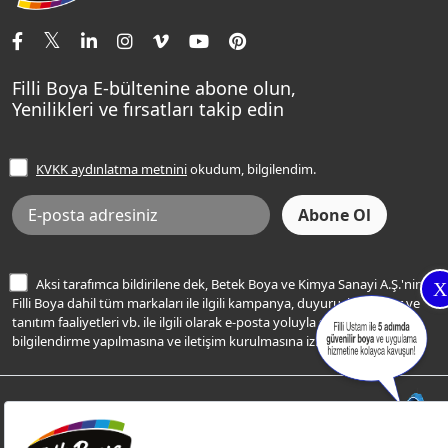
İletişim Bilgilerimiz
Tavan Boyaları
Renk Danışma
Momento Tek
Şampanya Rengi
Ev Bakım ve Hobi Boyaları
Filli Ustam
Sentomaxx Sentetik Boya
Haki Rengi
Yatak Odası Renkleri
Sıkça Sorulan Sorular
Sentomaxx İpeksi Mat
Filli Boya E-bültenine abone olun,
Açık Mavi Rengi
Yenilikleri ve fırsatları takip edin
Ücretsiz Yalıtım Keşif Hizmeti
Momento Life
Bej Rengi
İşlem Rehberi
Frezya Rengi
KVKK aydınlatma metnini
okudum, bilgilendim.
Bilgi Toplumu Hizmetleri
İnternet Sitesi Kullanım Koşulları
KVKK Talep Formu
KVKK Aydınlatma Metni
Aksi tarafımca bildirilene dek, Betek Boya ve Kimya Sanayi A.Ş.'nin
X
Filli Boya dahil tüm markaları ile ilgili kampanya, duyuru, hizmetler ve
tanıtım faaliyetleri vb. ile ilgili olarak e-posta yoluyla şahsıma
bilgilendirme yapılmasına ve iletişim kurulmasına izin veriyorum.
© Filli Boya 2026. Tüm Hakları Saklıdır.