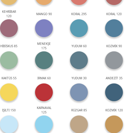
KEHRİBAR
MANGO 90
KORAL 295
KORAL 120
120
MENEKŞE
HİBİSKUS 85
YUDUM 60
KOZMİK 90
175
KAKTÜS 55
IRMAK 60
YUDUM 30
ANDEZİT 35
KARNAVAL
IŞILTI 150
RÜZGAR 85
KOZMİK 120
125