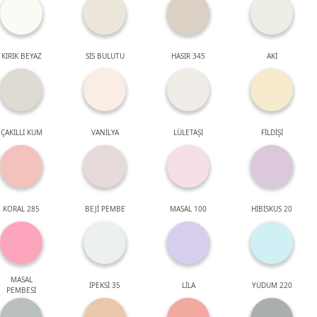
KIRIK BEYAZ
SİS BULUTU
HASIR 345
AKİ
ÇAKILLI KUM
VANİLYA
LÜLETAŞI
FİLDİŞİ
KORAL 285
BEJİ PEMBE
MASAL 100
HİBİSKUS 20
MASAL
İPEKSİ 35
LİLA
YUDUM 220
PEMBESİ