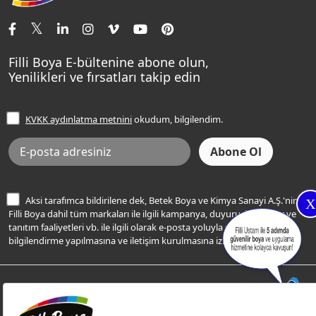
İletişim Bilgilerimiz
Tavan Boyaları
Renk Danışma
Momento Tek
Şampanya Rengi
Ev Bakım ve Hobi Boyaları
Filli Ustam
Sentomaxx Sentetik Boya
Haki Rengi
Yatak Odası Renkleri
Sıkça Sorulan Sorular
Sentomaxx İpeksi Mat
Filli Boya E-bültenine abone olun,
Açık Mavi Rengi
Yenilikleri ve fırsatları takip edin
Ücretsiz Yalıtım Keşif Hizmeti
Momento Life
Bej Rengi
İşlem Rehberi
Frezya Rengi
KVKK aydınlatma metnini
okudum, bilgilendim.
Bilgi Toplumu Hizmetleri
İnternet Sitesi Kullanım Koşulları
KVKK Talep Formu
KVKK Aydınlatma Metni
Aksi tarafımca bildirilene dek, Betek Boya ve Kimya Sanayi A.Ş.'nin
X
Filli Boya dahil tüm markaları ile ilgili kampanya, duyuru, hizmetler ve
tanıtım faaliyetleri vb. ile ilgili olarak e-posta yoluyla şahsıma
bilgilendirme yapılmasına ve iletişim kurulmasına izin veriyorum.
© Filli Boya 2026. Tüm Hakları Saklıdır.