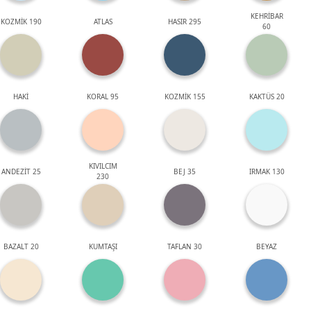
KEHRİBAR
KOZMİK 190
ATLAS
HASIR 295
60
HAKİ
KORAL 95
KOZMİK 155
KAKTÜS 20
KIVILCIM
ANDEZİT 25
BEJ 35
IRMAK 130
230
BAZALT 20
KUMTAŞI
TAFLAN 30
BEYAZ