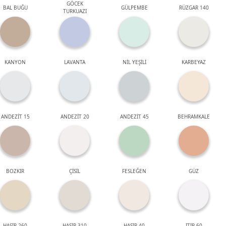
GÖCEK
BAL BUĞU
GÜLPEMBE
RÜZGAR 140
TURKUAZI
KANYON
LAVANTA
NİL YEŞİLİ
KARBEYAZ
ANDEZİT 15
ANDEZİT 20
ANDEZİT 45
BEHRAMKALE
BOZKIR
ÇİSİL
FESLEĞEN
GÜZ
HASIR 260
HASIR 310
HASIR 40
ITIR 60