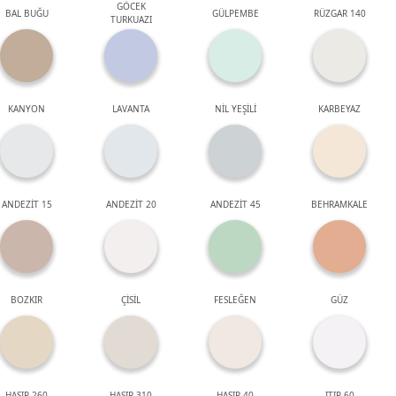
GÖCEK
BAL BUĞU
GÜLPEMBE
RÜZGAR 140
TURKUAZI
KANYON
LAVANTA
NİL YEŞİLİ
KARBEYAZ
ANDEZİT 15
ANDEZİT 20
ANDEZİT 45
BEHRAMKALE
BOZKIR
ÇİSİL
FESLEĞEN
GÜZ
HASIR 260
HASIR 310
HASIR 40
ITIR 60