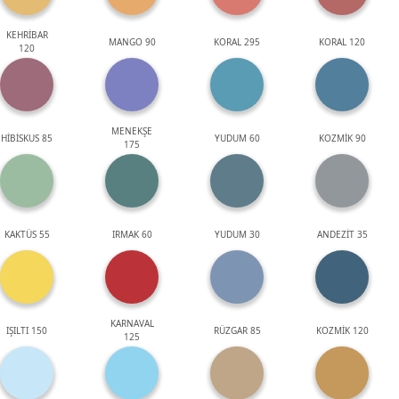
KEHRİBAR
MANGO 90
KORAL 295
KORAL 120
120
MENEKŞE
HİBİSKUS 85
YUDUM 60
KOZMİK 90
175
KAKTÜS 55
IRMAK 60
YUDUM 30
ANDEZİT 35
KARNAVAL
IŞILTI 150
RÜZGAR 85
KOZMİK 120
125