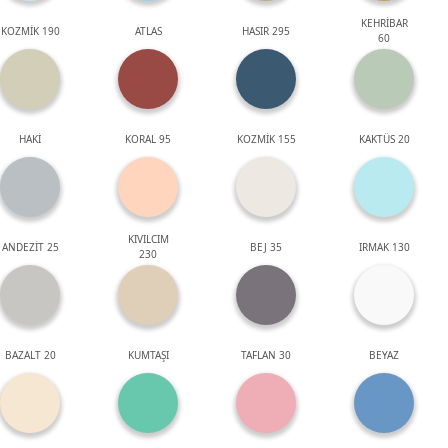
KEHRİBAR
KOZMİK 190
ATLAS
HASIR 295
60
HAKİ
KORAL 95
KOZMİK 155
KAKTÜS 20
KIVILCIM
ANDEZİT 25
BEJ 35
IRMAK 130
230
BAZALT 20
KUMTAŞI
TAFLAN 30
BEYAZ