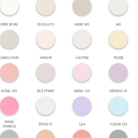
KIRIK BEYAZ
SİS BULUTU
HASIR 345
AKİ
ÇAKILLI KUM
VANİLYA
LÜLETAŞI
FİLDİŞİ
KORAL 285
BEJİ PEMBE
MASAL 100
HİBİSKUS 20
MASAL
İPEKSİ 35
LİLA
YUDUM 220
PEMBESİ