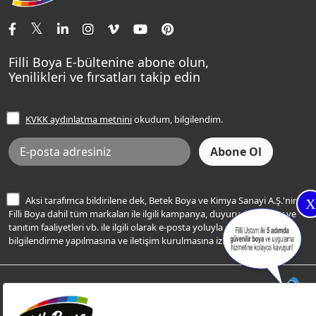
İletişim Bilgilerimiz
Tavan Boyaları
Renk Danışma
Momento Tek
Şampanya Rengi
Ev Bakım ve Hobi Boyaları
Filli Ustam
Sentomaxx Sentetik Boya
Haki Rengi
Yatak Odası Renkleri
Sıkça Sorulan Sorular
Sentomaxx İpeksi Mat
Filli Boya E-bültenine abone olun,
Açık Mavi Rengi
Yenilikleri ve fırsatları takip edin
Ücretsiz Yalıtım Keşif Hizmeti
Momento Life
Bej Rengi
İşlem Rehberi
Frezya Rengi
KVKK aydınlatma metnini
okudum, bilgilendim.
Bilgi Toplumu Hizmetleri
İnternet Sitesi Kullanım Koşulları
KVKK Talep Formu
KVKK Aydınlatma Metni
Aksi tarafımca bildirilene dek, Betek Boya ve Kimya Sanayi A.Ş.'nin
X
Filli Boya dahil tüm markaları ile ilgili kampanya, duyuru, hizmetler ve
tanıtım faaliyetleri vb. ile ilgili olarak e-posta yoluyla şahsıma
bilgilendirme yapılmasına ve iletişim kurulmasına izin veriyorum.
© Filli Boya 2026. Tüm Hakları Saklıdır.