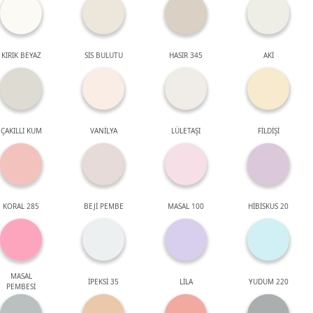
KIRIK BEYAZ
SİS BULUTU
HASIR 345
AKİ
ÇAKILLI KUM
VANİLYA
LÜLETAŞI
FİLDİŞİ
KORAL 285
BEJİ PEMBE
MASAL 100
HİBİSKUS 20
MASAL
İPEKSİ 35
LİLA
YUDUM 220
PEMBESİ