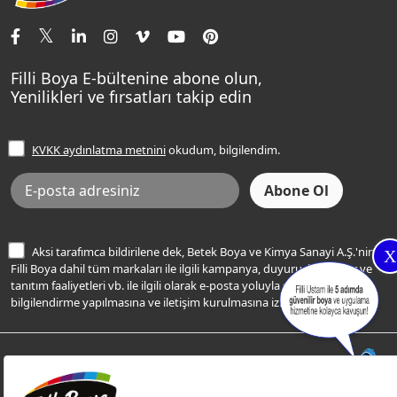
İletişim Bilgilerimiz
Tavan Boyaları
Renk Danışma
Momento Tek
Şampanya Rengi
Ev Bakım ve Hobi Boyaları
Filli Ustam
Sentomaxx Sentetik Boya
Haki Rengi
Yatak Odası Renkleri
Sıkça Sorulan Sorular
Sentomaxx İpeksi Mat
Filli Boya E-bültenine abone olun,
Açık Mavi Rengi
Yenilikleri ve fırsatları takip edin
Ücretsiz Yalıtım Keşif Hizmeti
Momento Life
Bej Rengi
İşlem Rehberi
Frezya Rengi
KVKK aydınlatma metnini
okudum, bilgilendim.
Bilgi Toplumu Hizmetleri
İnternet Sitesi Kullanım Koşulları
KVKK Talep Formu
KVKK Aydınlatma Metni
Aksi tarafımca bildirilene dek, Betek Boya ve Kimya Sanayi A.Ş.'nin
X
Filli Boya dahil tüm markaları ile ilgili kampanya, duyuru, hizmetler ve
tanıtım faaliyetleri vb. ile ilgili olarak e-posta yoluyla şahsıma
bilgilendirme yapılmasına ve iletişim kurulmasına izin veriyorum.
© Filli Boya 2026. Tüm Hakları Saklıdır.