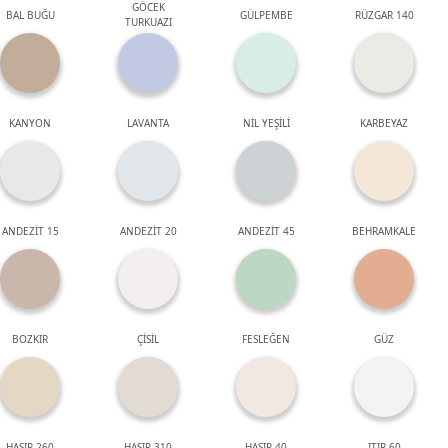
GÖCEK
BAL BUĞU
GÜLPEMBE
RÜZGAR 140
TURKUAZI
KANYON
LAVANTA
NİL YEŞİLİ
KARBEYAZ
ANDEZİT 15
ANDEZİT 20
ANDEZİT 45
BEHRAMKALE
BOZKIR
ÇİSİL
FESLEĞEN
GÜZ
HASIR 260
HASIR 310
HASIR 40
ITIR 60