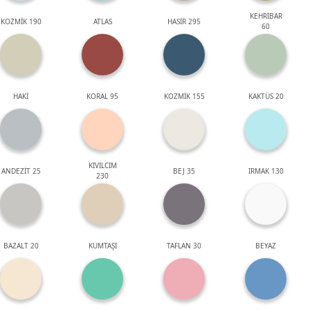
KEHRİBAR
KOZMİK 190
ATLAS
HASIR 295
60
HAKİ
KORAL 95
KOZMİK 155
KAKTÜS 20
KIVILCIM
ANDEZİT 25
BEJ 35
IRMAK 130
230
BAZALT 20
KUMTAŞI
TAFLAN 30
BEYAZ