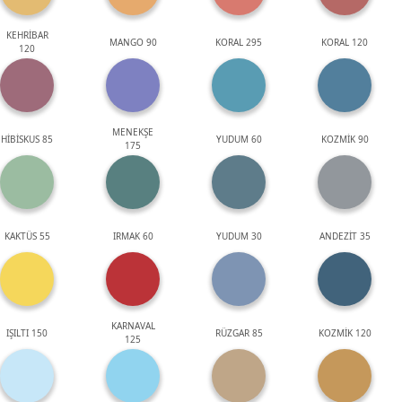
KEHRİBAR
MANGO 90
KORAL 295
KORAL 120
120
MENEKŞE
HİBİSKUS 85
YUDUM 60
KOZMİK 90
175
KAKTÜS 55
IRMAK 60
YUDUM 30
ANDEZİT 35
KARNAVAL
IŞILTI 150
RÜZGAR 85
KOZMİK 120
125