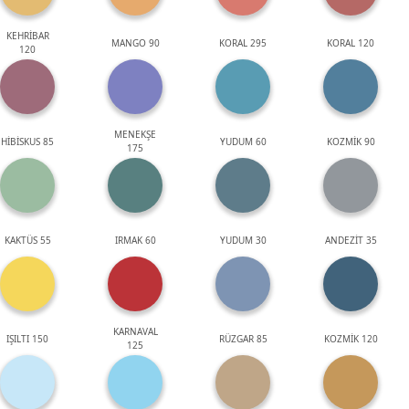
KEHRİBAR
MANGO 90
KORAL 295
KORAL 120
120
MENEKŞE
HİBİSKUS 85
YUDUM 60
KOZMİK 90
175
KAKTÜS 55
IRMAK 60
YUDUM 30
ANDEZİT 35
KARNAVAL
IŞILTI 150
RÜZGAR 85
KOZMİK 120
125