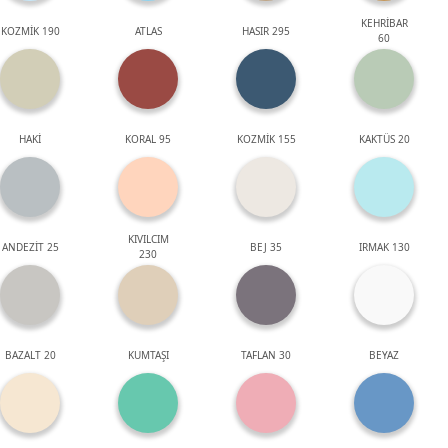
KEHRİBAR
KOZMİK 190
ATLAS
HASIR 295
60
HAKİ
KORAL 95
KOZMİK 155
KAKTÜS 20
KIVILCIM
ANDEZİT 25
BEJ 35
IRMAK 130
230
BAZALT 20
KUMTAŞI
TAFLAN 30
BEYAZ