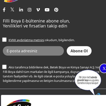
İletişim Bilgilerimiz
Tavan Boyaları
Renk Danışma
Momento Tek
Şampanya Rengi
Ev Bakım ve Hobi Boyaları
Filli Ustam
Sentomaxx Sentetik Boya
Haki Rengi
Yatak Odası Renkleri
Sıkça Sorulan Sorular
Sentomaxx İpeksi Mat
Filli Boya E-bültenine abone olun,
Açık Mavi Rengi
Yenilikleri ve fırsatları takip edin
Ücretsiz Yalıtım Keşif Hizmeti
Momento Life
Bej Rengi
İşlem Rehberi
Frezya Rengi
KVKK aydınlatma metnini
okudum, bilgilendim.
Bilgi Toplumu Hizmetleri
İnternet Sitesi Kullanım Koşulları
KVKK Talep Formu
KVKK Aydınlatma Metni
Aksi tarafımca bildirilene dek, Betek Boya ve Kimya Sanayi A.Ş.'nin
X
Filli Boya dahil tüm markaları ile ilgili kampanya, duyuru, hizmetler ve
tanıtım faaliyetleri vb. ile ilgili olarak e-posta yoluyla şahsıma
bilgilendirme yapılmasına ve iletişim kurulmasına izin veriyorum.
© Filli Boya 2026. Tüm Hakları Saklıdır.