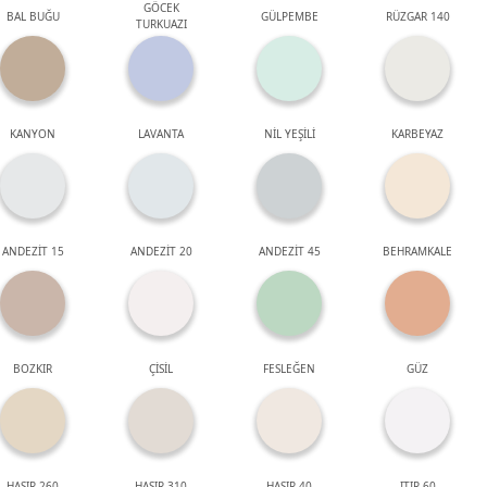
GÖCEK
BAL BUĞU
GÜLPEMBE
RÜZGAR 140
TURKUAZI
KANYON
LAVANTA
NİL YEŞİLİ
KARBEYAZ
ANDEZİT 15
ANDEZİT 20
ANDEZİT 45
BEHRAMKALE
BOZKIR
ÇİSİL
FESLEĞEN
GÜZ
HASIR 260
HASIR 310
HASIR 40
ITIR 60