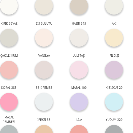
KIRIK BEYAZ
SİS BULUTU
HASIR 345
AKİ
ÇAKILLI KUM
VANİLYA
LÜLETAŞI
FİLDİŞİ
KORAL 285
BEJİ PEMBE
MASAL 100
HİBİSKUS 20
MASAL
İPEKSİ 35
LİLA
YUDUM 220
PEMBESİ