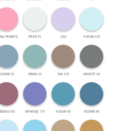
SAL PEMBESİ
İPEKSİ 35
LİLA
YUDUM 220
KOZMİK 25
IRMAK 25
TAN 270
ANDEZİT 60
İBİSKUS 85
MENEKŞE 175
YUDUM 60
KOZMİK 90