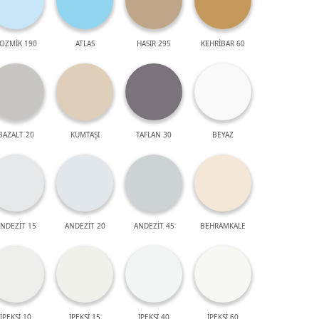
OZMİK 190
ATLAS
HASIR 295
KEHRİBAR 60
BAZALT 20
KUMTAŞI
TAFLAN 30
BEYAZ
NDEZİT 15
ANDEZİT 20
ANDEZİT 45
BEHRAMKALE
İPEKSİ 10
İPEKSİ 15
İPEKSİ 40
İPEKSİ 60