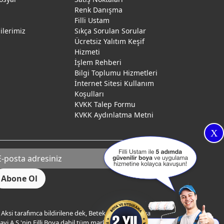
Renk Danışma
ı
Filli Ustam
gilerimiz
Sıkça Sorulan Sorular
Ücretsiz Yalıtım Keşif
Hizmeti
İşlem Rehberi
Bilgi Toplumu Hizmetleri
İnternet Sitesi Kullanım
Koşulları
KVKK Talep Formu
KVKK Aydınlatma Metni
X
Aksi tarafımca bildirilene dek, Betek Boya ve Kimya
yi A.Ş.'nin Filli Boya dahil tüm markaları ile ilgili