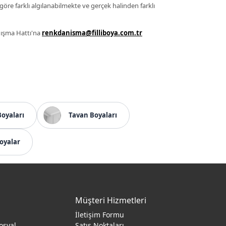
 göre farklı algılanabilmekte ve gerçek halinden farklı
anışma Hattı'na
renkdanisma@filliboya.com.tr
Boyaları
Tavan Boyaları
oyalar
Müşteri Hizmetleri
İletişim Formu
osyal
Satış Noktaları