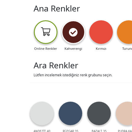
Ana Renkler
Online Renkler
Kahverengi
Kırmızı
Turun
Ara Renkler
Lütfen incelemek istediğiniz renk grubunu seçin.
ANDEZİT 40
RÜZGAR 35
BAZALT 35
PUDRA KA