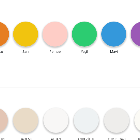
cu
Sarı
Pembe
Yeşil
Mavi
HVE
BADEMİ
AYDAN
ANDEZİT 10
KUM BEYAZI
K