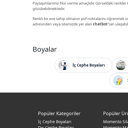
Paylaşımlarımız fikir verme amaçlıdır. Görseldeki renkler P
gözükebilmektedir.
Renkli bir eve sahip olmanın püf noktalarını öğrenmek ve
adresinden veya sitemizde yer alan
chatbot
'tan ulaşabil
Boyalar
İç Cephe Boyaları
Popüler Kategoriler
Popüler Ür
İç Cephe Boyaları
Momento Sil
Dış Cephe Boyaları
Momento M