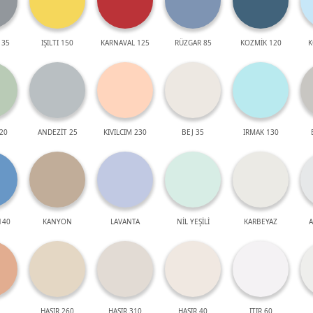
 35
IŞILTI 150
KARNAVAL 125
RÜZGAR 85
KOZMİK 120
K
20
ANDEZİT 25
KIVILCIM 230
BEJ 35
IRMAK 130
140
KANYON
LAVANTA
NİL YEŞİLİ
KARBEYAZ
A
HASIR 260
HASIR 310
HASIR 40
ITIR 60