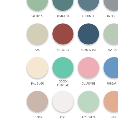
KAKTÜS 55
IRMAK 60
YUDUM 30
ANDEZİT
HAKİ
KORAL 95
KOZMİK 155
KAKTÜS 
GÖCEK
BAL BUĞU
GÜLPEMBE
RÜZGAR 
TURKUAZI
BOZKIR
ÇİSİL
FESLEĞEN
GÜZ