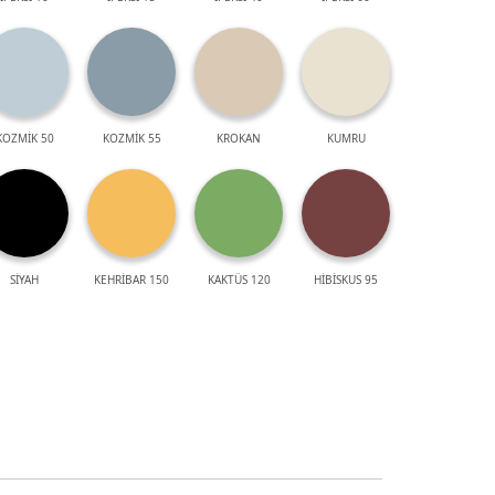
KOZMİK 50
KOZMİK 55
KROKAN
KUMRU
SİYAH
KEHRİBAR 150
KAKTÜS 120
HİBİSKUS 95