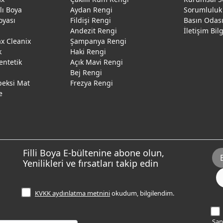
ğlı Boya
Aydan Rengi
Sorumluluk
oyası
Fildişi Rengi
Basın Odas
Andezit Rengi
İletişim Bil
 Cleanix
Şampanya Rengi
k
Haki Rengi
entetik
Açık Mavi Rengi
Bej Rengi
peksi Mat
Frezya Rengi
e
Filli Boya E-bültenine abone olun,
Yenilikleri ve fırsatları takip edin
KVKK aydınlatma metnini
okudum, bilgilendim.
Sana