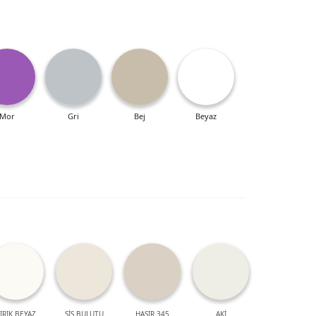
Mor
Gri
Bej
Beyaz
IRIK BEYAZ
SİS BULUTU
HASIR 345
AKİ