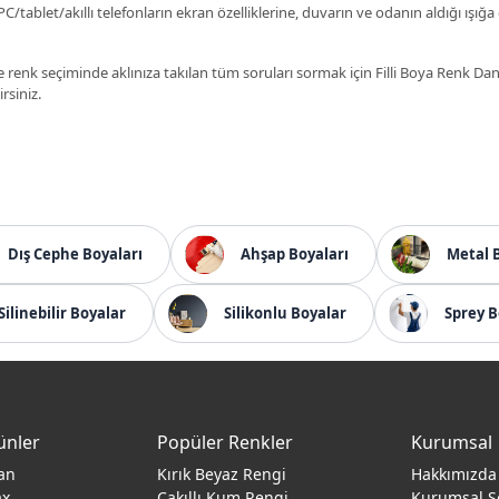
C/tablet/akıllı telefonların ekran özelliklerine, duvarın ve odanın aldığı ışığa
 renk seçiminde aklınıza takılan tüm soruları sormak için Filli Boya Renk D
irsiniz.
Dış Cephe Boyaları
Ahşap Boyaları
Metal 
Silinebilir Boyalar
Silikonlu Boyalar
Sprey B
ünler
Popüler Renkler
Kurumsal
an
Kırık Beyaz Rengi
Hakkımızda
ax
Çakıllı Kum Rengi
Kurumsal S