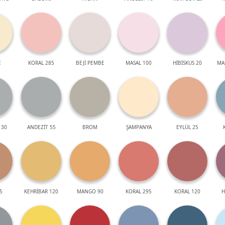
İ
KORAL 285
BEJİ PEMBE
MASAL 100
HİBİSKUS 20
MA
 30
ANDEZİT 55
BROM
ŞAMPANYA
EYLÜL 25
5
KEHRİBAR 120
MANGO 90
KORAL 295
KORAL 120
H