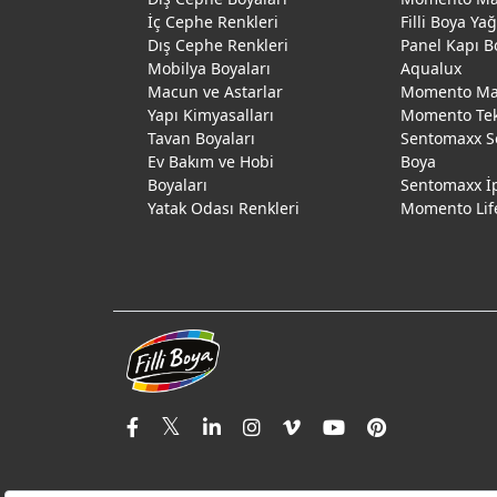
İç Cephe Renkleri
Filli Boya Ya
Dış Cephe Renkleri
Panel Kapı B
Mobilya Boyaları
Aqualux
Macun ve Astarlar
Momento Max
Yapı Kimyasalları
Momento Te
Tavan Boyaları
Sentomaxx S
Ev Bakım ve Hobi
Boya
Boyaları
Sentomaxx İ
Yatak Odası Renkleri
Momento Lif