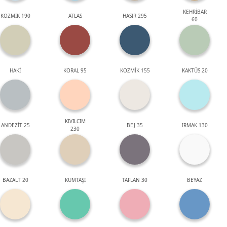
KEHRİBAR
KOZMİK 190
ATLAS
HASIR 295
60
HAKİ
KORAL 95
KOZMİK 155
KAKTÜS 20
KIVILCIM
ANDEZİT 25
BEJ 35
IRMAK 130
230
BAZALT 20
KUMTAŞI
TAFLAN 30
BEYAZ