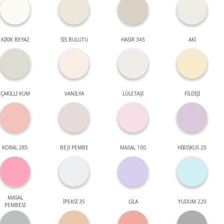
KIRIK BEYAZ
SİS BULUTU
HASIR 345
AKİ
ÇAKILLI KUM
VANİLYA
LÜLETAŞI
FİLDİŞİ
KORAL 285
BEJİ PEMBE
MASAL 100
HİBİSKUS 20
MASAL
İPEKSİ 35
LİLA
YUDUM 220
PEMBESİ