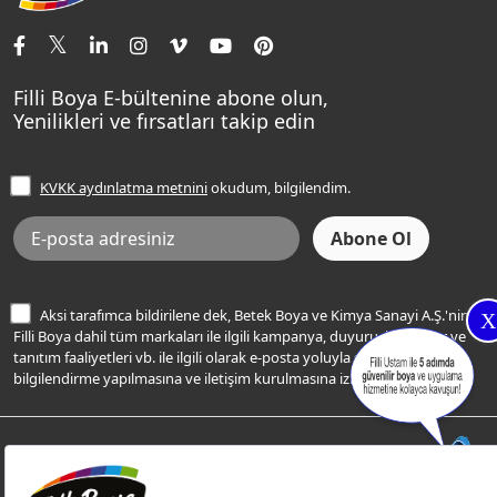
İletişim Bilgilerimiz
Tavan Boyaları
Renk Danışma
Momento Tek
Şampanya Rengi
Ev Bakım ve Hobi Boyaları
Filli Ustam
Sentomaxx Sentetik Boya
Haki Rengi
Yatak Odası Renkleri
Sıkça Sorulan Sorular
Sentomaxx İpeksi Mat
Filli Boya E-bültenine abone olun,
Açık Mavi Rengi
Yenilikleri ve fırsatları takip edin
Ücretsiz Yalıtım Keşif Hizmeti
Momento Life
Bej Rengi
İşlem Rehberi
Frezya Rengi
KVKK aydınlatma metnini
okudum, bilgilendim.
Bilgi Toplumu Hizmetleri
İnternet Sitesi Kullanım Koşulları
KVKK Talep Formu
KVKK Aydınlatma Metni
Aksi tarafımca bildirilene dek, Betek Boya ve Kimya Sanayi A.Ş.'nin
X
Filli Boya dahil tüm markaları ile ilgili kampanya, duyuru, hizmetler ve
tanıtım faaliyetleri vb. ile ilgili olarak e-posta yoluyla şahsıma
bilgilendirme yapılmasına ve iletişim kurulmasına izin veriyorum.
© Filli Boya 2026. Tüm Hakları Saklıdır.