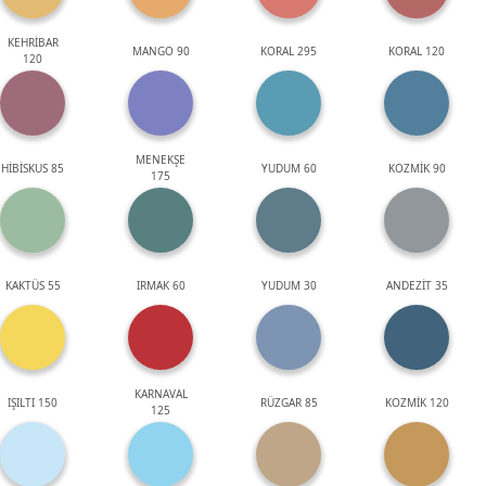
KEHRİBAR
MANGO 90
KORAL 295
KORAL 120
120
MENEKŞE
HİBİSKUS 85
YUDUM 60
KOZMİK 90
175
KAKTÜS 55
IRMAK 60
YUDUM 30
ANDEZİT 35
KARNAVAL
IŞILTI 150
RÜZGAR 85
KOZMİK 120
125