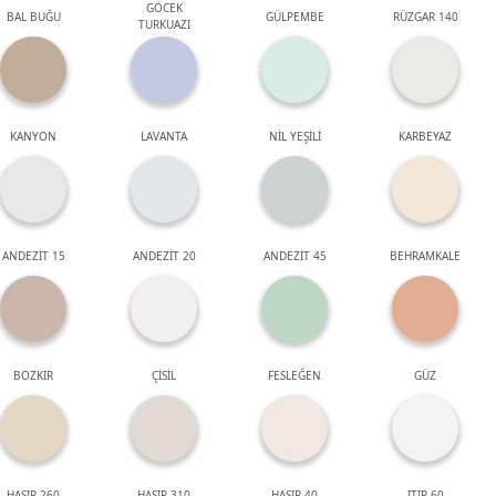
GÖCEK
BAL BUĞU
GÜLPEMBE
RÜZGAR 140
TURKUAZI
KANYON
LAVANTA
NİL YEŞİLİ
KARBEYAZ
ANDEZİT 15
ANDEZİT 20
ANDEZİT 45
BEHRAMKALE
BOZKIR
ÇİSİL
FESLEĞEN
GÜZ
HASIR 260
HASIR 310
HASIR 40
ITIR 60