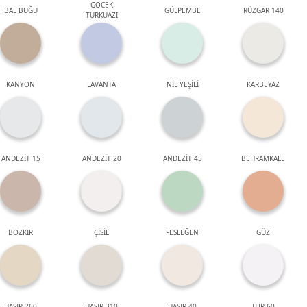
GÖCEK
BAL BUĞU
GÜLPEMBE
RÜZGAR 140
TURKUAZI
KANYON
LAVANTA
NİL YEŞİLİ
KARBEYAZ
ANDEZİT 15
ANDEZİT 20
ANDEZİT 45
BEHRAMKALE
BOZKIR
ÇİSİL
FESLEĞEN
GÜZ
HASIR 260
HASIR 310
HASIR 40
ITIR 60