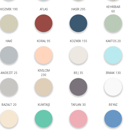
KEHRİBAR
KOZMİK 190
ATLAS
HASIR 295
60
HAKİ
KORAL 95
KOZMİK 155
KAKTÜS 20
KIVILCIM
ANDEZİT 25
BEJ 35
IRMAK 130
230
BAZALT 20
KUMTAŞI
TAFLAN 30
BEYAZ