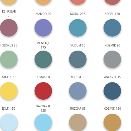
KEHRİBAR
MANGO 90
KORAL 295
KORAL 120
120
MENEKŞE
HİBİSKUS 85
YUDUM 60
KOZMİK 90
175
KAKTÜS 55
IRMAK 60
YUDUM 30
ANDEZİT 35
KARNAVAL
IŞILTI 150
RÜZGAR 85
KOZMİK 120
125