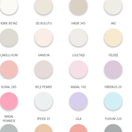
KIRIK BEYAZ
SİS BULUTU
HASIR 345
AKİ
ÇAKILLI KUM
VANİLYA
LÜLETAŞI
FİLDİŞİ
KORAL 285
BEJİ PEMBE
MASAL 100
HİBİSKUS 20
MASAL
İPEKSİ 35
LİLA
YUDUM 220
PEMBESİ