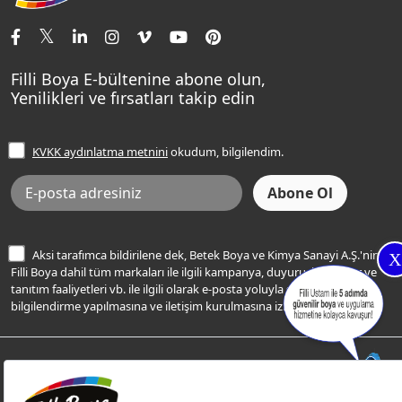
İletişim Bilgilerimiz
Tavan Boyaları
Renk Danışma
Momento Tek
Şampanya Rengi
Ev Bakım ve Hobi Boyaları
Filli Ustam
Sentomaxx Sentetik Boya
Haki Rengi
Yatak Odası Renkleri
Sıkça Sorulan Sorular
Sentomaxx İpeksi Mat
Filli Boya E-bültenine abone olun,
Açık Mavi Rengi
Yenilikleri ve fırsatları takip edin
Ücretsiz Yalıtım Keşif Hizmeti
Momento Life
Bej Rengi
İşlem Rehberi
Frezya Rengi
KVKK aydınlatma metnini
okudum, bilgilendim.
Bilgi Toplumu Hizmetleri
İnternet Sitesi Kullanım Koşulları
KVKK Talep Formu
KVKK Aydınlatma Metni
Aksi tarafımca bildirilene dek, Betek Boya ve Kimya Sanayi A.Ş.'nin
X
Filli Boya dahil tüm markaları ile ilgili kampanya, duyuru, hizmetler ve
tanıtım faaliyetleri vb. ile ilgili olarak e-posta yoluyla şahsıma
bilgilendirme yapılmasına ve iletişim kurulmasına izin veriyorum.
© Filli Boya 2026. Tüm Hakları Saklıdır.