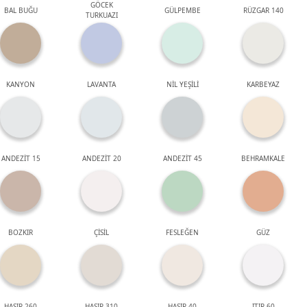
GÖCEK
BAL BUĞU
GÜLPEMBE
RÜZGAR 140
TURKUAZI
KANYON
LAVANTA
NİL YEŞİLİ
KARBEYAZ
ANDEZİT 15
ANDEZİT 20
ANDEZİT 45
BEHRAMKALE
BOZKIR
ÇİSİL
FESLEĞEN
GÜZ
HASIR 260
HASIR 310
HASIR 40
ITIR 60