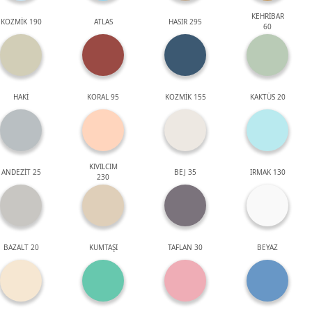
KEHRİBAR
KOZMİK 190
ATLAS
HASIR 295
60
HAKİ
KORAL 95
KOZMİK 155
KAKTÜS 20
KIVILCIM
ANDEZİT 25
BEJ 35
IRMAK 130
230
BAZALT 20
KUMTAŞI
TAFLAN 30
BEYAZ