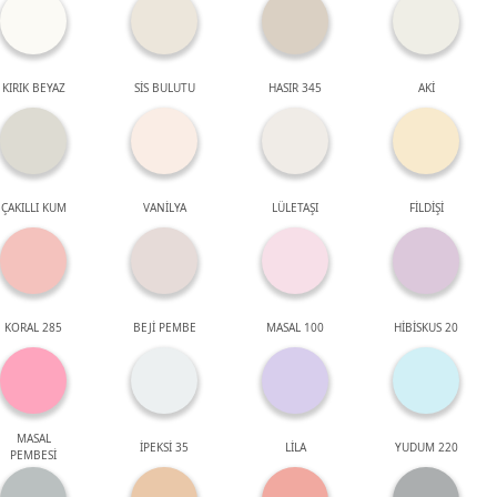
KIRIK BEYAZ
SİS BULUTU
HASIR 345
AKİ
ÇAKILLI KUM
VANİLYA
LÜLETAŞI
FİLDİŞİ
KORAL 285
BEJİ PEMBE
MASAL 100
HİBİSKUS 20
MASAL
İPEKSİ 35
LİLA
YUDUM 220
PEMBESİ