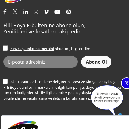
İletişim Bilgilerimiz
Tavan Boyaları
Renk Danışma
Momento Tek
Şampanya Rengi
Ev Bakım ve Hobi Boyaları
Filli Ustam
Sentomaxx Sentetik Boya
Haki Rengi
Yatak Odası Renkleri
Sıkça Sorulan Sorular
Sentomaxx İpeksi Mat
Filli Boya E-bültenine abone olun,
Açık Mavi Rengi
Yenilikleri ve fırsatları takip edin
Ücretsiz Yalıtım Keşif Hizmeti
Momento Life
Bej Rengi
İşlem Rehberi
Frezya Rengi
KVKK aydınlatma metnini
okudum, bilgilendim.
Bilgi Toplumu Hizmetleri
İnternet Sitesi Kullanım Koşulları
KVKK Talep Formu
KVKK Aydınlatma Metni
Aksi tarafımca bildirilene dek, Betek Boya ve Kimya Sanayi A.Ş.'nin
X
Filli Boya dahil tüm markaları ile ilgili kampanya, duyuru, hizmetler ve
tanıtım faaliyetleri vb. ile ilgili olarak e-posta yoluyla şahsıma
bilgilendirme yapılmasına ve iletişim kurulmasına izin veriyorum.
© Filli Boya 2026. Tüm Hakları Saklıdır.