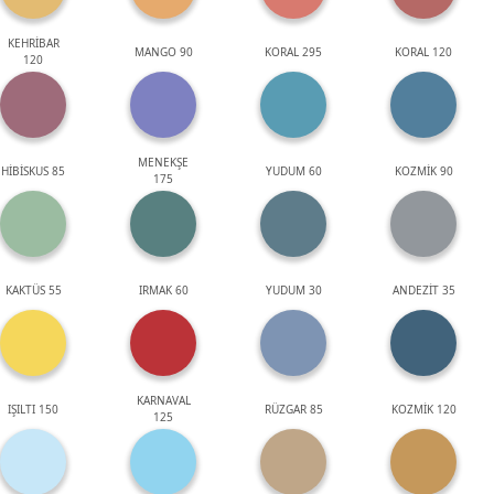
KEHRİBAR
MANGO 90
KORAL 295
KORAL 120
120
MENEKŞE
HİBİSKUS 85
YUDUM 60
KOZMİK 90
175
KAKTÜS 55
IRMAK 60
YUDUM 30
ANDEZİT 35
KARNAVAL
IŞILTI 150
RÜZGAR 85
KOZMİK 120
125