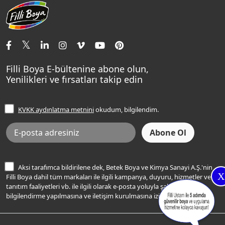
Aqualux
Fildişi Rengi
Basın Odası
Yapı Kimyasalları
Satış Noktaları
Momento Max Cleanix
Andezit Rengi
İletişim Bilgilerimiz
Tavan Boyaları
Renk Danışma
Momento Tek
Şampanya Rengi
Ev Bakım ve Hobi Boyaları
Filli Ustam
Sentomaxx Sentetik Boya
Haki Rengi
Yatak Odası Renkleri
Sıkça Sorulan Sorular
Sentomaxx İpeksi Mat
Filli Boya E-bültenine abone olun,
Açık Mavi Rengi
Yenilikleri ve fırsatları takip edin
Ücretsiz Yalıtım Keşif Hizmeti
Momento Life
Bej Rengi
İşlem Rehberi
Frezya Rengi
KVKK aydınlatma metnini
okudum, bilgilendim.
Bilgi Toplumu Hizmetleri
İnternet Sitesi Kullanım Koşulları
KVKK Talep Formu
KVKK Aydınlatma Metni
Aksi tarafımca bildirilene dek, Betek Boya ve Kimya Sanayi A.Ş.'nin
X
Filli Boya dahil tüm markaları ile ilgili kampanya, duyuru, hizmetler ve
tanıtım faaliyetleri vb. ile ilgili olarak e-posta yoluyla şahsıma
bilgilendirme yapılmasına ve iletişim kurulmasına izin veriyorum.