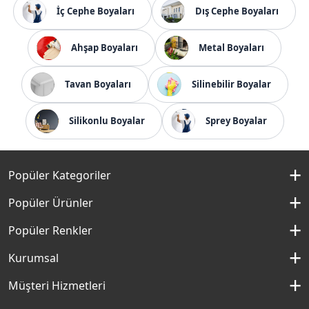
İç Cephe Boyaları
Dış Cephe Boyaları
Ahşap Boyaları
Metal Boyaları
Tavan Boyaları
Silinebilir Boyalar
Silikonlu Boyalar
Sprey Boyalar
Popüler Kategoriler
İç Cephe Boyaları
Popüler Ürünler
Dış Cephe Boyaları
Momento Silan
Popüler Renkler
İç Cephe Renkleri
Momento Max
Kırık Beyaz Rengi
Kurumsal
Dış Cephe Renkleri
Filli Boya Yağlı Boya
Çakıllı Kum Rengi
Hakkımızda
Müşteri Hizmetleri
Mobilya Boyaları
Panel Kapı Boyası
Aydan Rengi
Kurumsal Sosyal Sorumluluk
Macun ve Astarlar
İletişim Formu