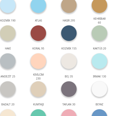
KEHRİBAR
KOZMİK 190
ATLAS
HASIR 295
60
HAKİ
KORAL 95
KOZMİK 155
KAKTÜS 20
KIVILCIM
ANDEZİT 25
BEJ 35
IRMAK 130
230
BAZALT 20
KUMTAŞI
TAFLAN 30
BEYAZ