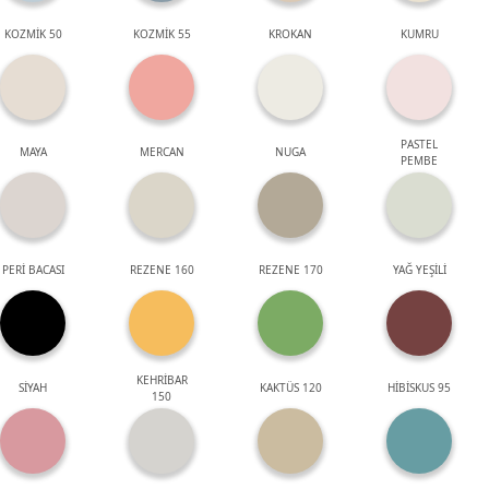
KOZMİK 50
KOZMİK 55
KROKAN
KUMRU
PASTEL
MAYA
MERCAN
NUGA
PEMBE
PERİ BACASI
REZENE 160
REZENE 170
YAĞ YEŞİLİ
KEHRİBAR
SİYAH
KAKTÜS 120
HİBİSKUS 95
150