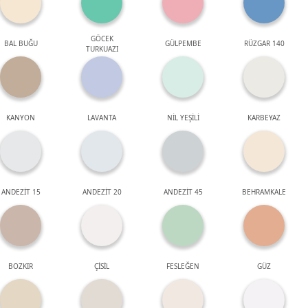
GÖCEK
BAL BUĞU
GÜLPEMBE
RÜZGAR 140
TURKUAZI
KANYON
LAVANTA
NİL YEŞİLİ
KARBEYAZ
ANDEZİT 15
ANDEZİT 20
ANDEZİT 45
BEHRAMKALE
BOZKIR
ÇİSİL
FESLEĞEN
GÜZ