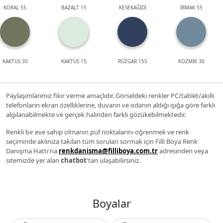
KORAL 55
BAZALT 15
KESEKAĞIDI
IRMAK 55
KAKTÜS 30
KAKTÜS 15
RÜZGAR 155
KOZMİK 30
Paylaşımlarımız fikir verme amaçlıdır. Görseldeki renkler PC/tablet/akıllı
telefonların ekran özelliklerine, duvarın ve odanın aldığı ışığa göre farklı
algılanabilmekte ve gerçek halinden farklı gözükebilmektedir.
Renkli bir eve sahip olmanın püf noktalarını öğrenmek ve renk
seçiminde aklınıza takılan tüm soruları sormak için Filli Boya Renk
Danışma Hattı'na
renkdanisma@filliboya.com.tr
adresinden veya
sitemizde yer alan
chatbot
'tan ulaşabilirsiniz.
Boyalar