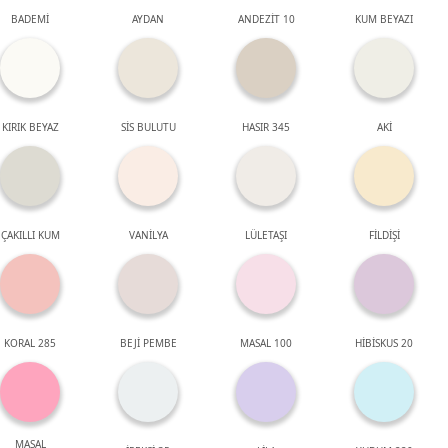
BADEMİ
AYDAN
ANDEZİT 10
KUM BEYAZI
KIRIK BEYAZ
SİS BULUTU
HASIR 345
AKİ
ÇAKILLI KUM
VANİLYA
LÜLETAŞI
FİLDİŞİ
KORAL 285
BEJİ PEMBE
MASAL 100
HİBİSKUS 20
MASAL