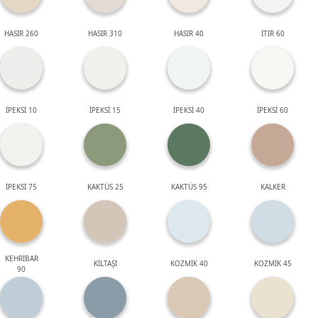
HASIR 260
HASIR 310
HASIR 40
ITIR 60
İPEKSİ 10
İPEKSİ 15
İPEKSİ 40
İPEKSİ 60
İPEKSİ 75
KAKTÜS 25
KAKTÜS 95
KALKER
KEHRİBAR
KİLTAŞI
KOZMİK 40
KOZMİK 45
90