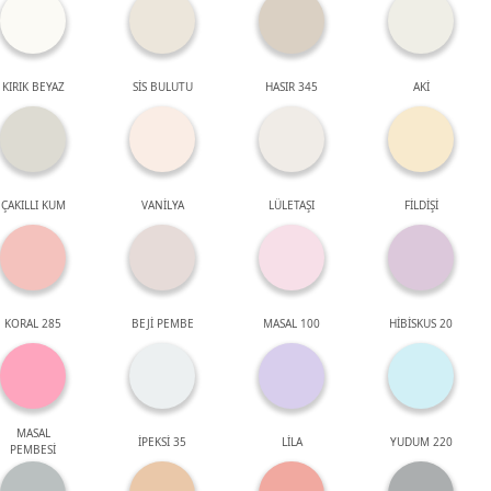
KIRIK BEYAZ
SİS BULUTU
HASIR 345
AKİ
ÇAKILLI KUM
VANİLYA
LÜLETAŞI
FİLDİŞİ
KORAL 285
BEJİ PEMBE
MASAL 100
HİBİSKUS 20
MASAL
İPEKSİ 35
LİLA
YUDUM 220
PEMBESİ