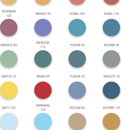
KEHRİBAR
MANGO 90
KORAL 295
KORAL 120
120
MENEKŞE
HİBİSKUS 85
YUDUM 60
KOZMİK 90
175
KAKTÜS 55
IRMAK 60
YUDUM 30
ANDEZİT 35
KARNAVAL
IŞILTI 150
RÜZGAR 85
KOZMİK 120
125