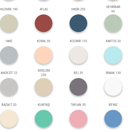
KEHRİBAR
KOZMİK 190
ATLAS
HASIR 295
60
HAKİ
KORAL 95
KOZMİK 155
KAKTÜS 20
KIVILCIM
ANDEZİT 25
BEJ 35
IRMAK 130
230
BAZALT 20
KUMTAŞI
TAFLAN 30
BEYAZ