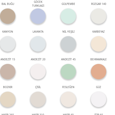
GÖCEK
BAL BUĞU
GÜLPEMBE
RÜZGAR 140
TURKUAZI
KANYON
LAVANTA
NİL YEŞİLİ
KARBEYAZ
ANDEZİT 15
ANDEZİT 20
ANDEZİT 45
BEHRAMKALE
BOZKIR
ÇİSİL
FESLEĞEN
GÜZ
HASIR 260
HASIR 310
HASIR 40
ITIR 60