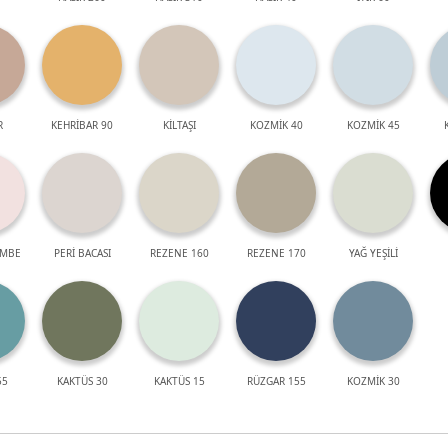
R
KEHRİBAR 90
KİLTAŞI
KOZMİK 40
KOZMİK 45
EMBE
PERİ BACASI
REZENE 160
REZENE 170
YAĞ YEŞİLİ
55
KAKTÜS 30
KAKTÜS 15
RÜZGAR 155
KOZMİK 30