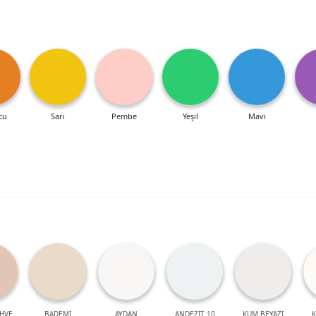
cu
Sarı
Pembe
Yeşil
Mavi
HVE
BADEMİ
AYDAN
ANDEZİT 10
KUM BEYAZI
K