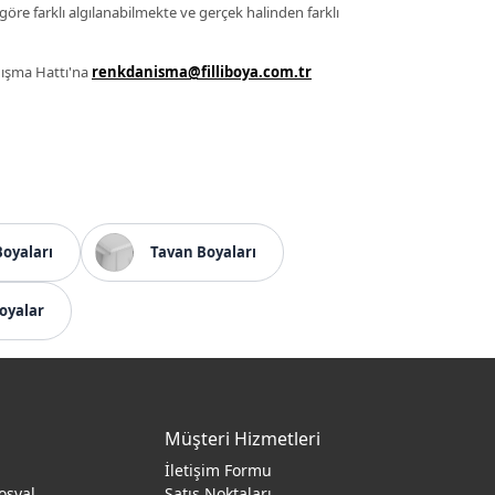
 göre farklı algılanabilmekte ve gerçek halinden farklı
anışma Hattı'na
renkdanisma@filliboya.com.tr
Boyaları
Tavan Boyaları
oyalar
Müşteri Hizmetleri
İletişim Formu
osyal
Satış Noktaları