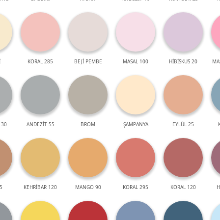
İ
KORAL 285
BEJİ PEMBE
MASAL 100
HİBİSKUS 20
MA
 30
ANDEZİT 55
BROM
ŞAMPANYA
EYLÜL 25
5
KEHRİBAR 120
MANGO 90
KORAL 295
KORAL 120
H