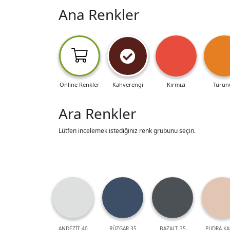
Ana Renkler
Online Renkler
Kahverengi
Kırmızı
Turun
Ara Renkler
Lütfen incelemek istediğiniz renk grubunu seçin.
ANDEZİT 40
RÜZGAR 35
BAZALT 35
PUDRA KA