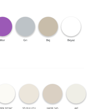
Mor
Gri
Bej
Beyaz
IRIK BEYAZ
SİS BULUTU
HASIR 345
AKİ