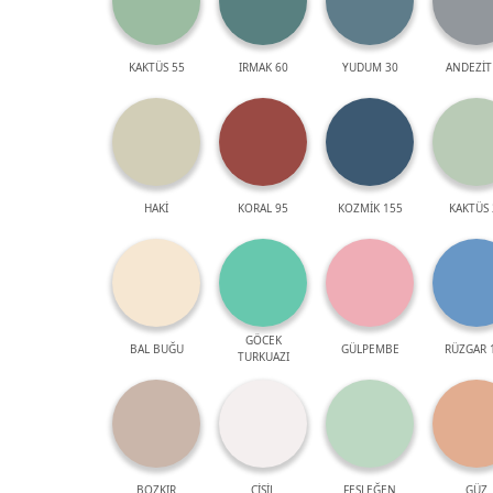
KAKTÜS 55
IRMAK 60
YUDUM 30
ANDEZİT
HAKİ
KORAL 95
KOZMİK 155
KAKTÜS 
GÖCEK
BAL BUĞU
GÜLPEMBE
RÜZGAR 
TURKUAZI
BOZKIR
ÇİSİL
FESLEĞEN
GÜZ