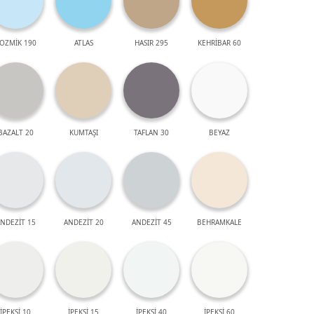
OZMİK 190
ATLAS
HASIR 295
KEHRİBAR 60
BAZALT 20
KUMTAŞI
TAFLAN 30
BEYAZ
NDEZİT 15
ANDEZİT 20
ANDEZİT 45
BEHRAMKALE
İPEKSİ 10
İPEKSİ 15
İPEKSİ 40
İPEKSİ 60