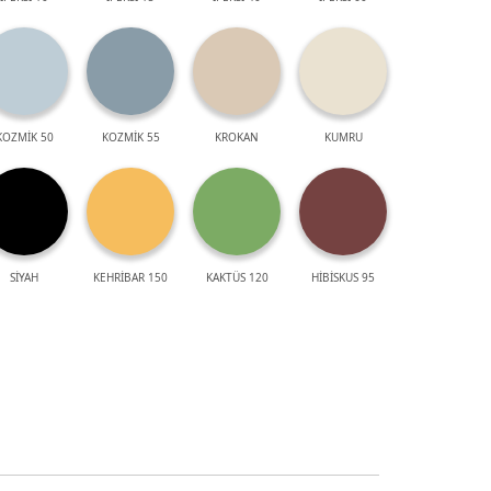
KOZMİK 50
KOZMİK 55
KROKAN
KUMRU
SİYAH
KEHRİBAR 150
KAKTÜS 120
HİBİSKUS 95