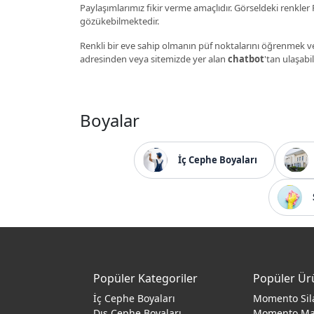
Paylaşımlarımız fikir verme amaçlıdır. Görseldeki renkler P
gözükebilmektedir.
Renkli bir eve sahip olmanın püf noktalarını öğrenmek ve
adresinden veya sitemizde yer alan
chatbot
'tan ulaşabil
Boyalar
İç Cephe Boyaları
Popüler Kategoriler
Popüler Ür
İç Cephe Boyaları
Momento Sil
Dış Cephe Boyaları
Momento M