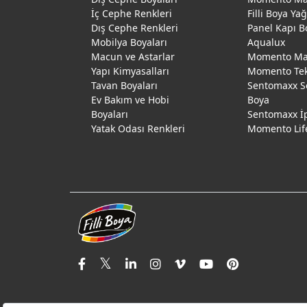
İç Cephe Renkleri
Filli Boya Ya
Dış Cephe Renkleri
Panel Kapı B
Mobilya Boyaları
Aqualux
Macun ve Astarlar
Momento Max
Yapı Kimyasalları
Momento Te
Tavan Boyaları
Sentomaxx S
Ev Bakım ve Hobi
Boya
Boyaları
Sentomaxx İ
Yatak Odası Renkleri
Momento Lif