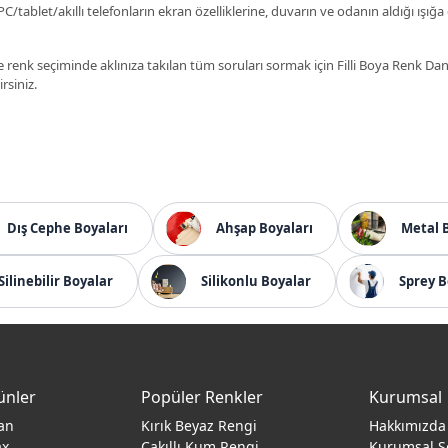
C/tablet/akıllı telefonların ekran özelliklerine, duvarın ve odanın aldığı ışığa
 renk seçiminde aklınıza takılan tüm soruları sormak için Filli Boya Renk D
irsiniz.
Dış Cephe Boyaları
Ahşap Boyaları
Metal 
Silinebilir Boyalar
Silikonlu Boyalar
Sprey B
ünler
Popüler Renkler
Kurumsal
an
Kırık Beyaz Rengi
Hakkımızda
ax
Çakıllı Kum Rengi
Kurumsal S