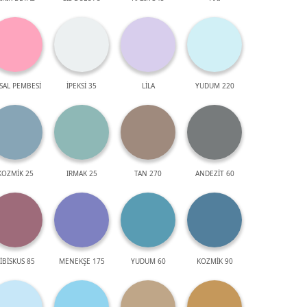
SAL PEMBESİ
İPEKSİ 35
LİLA
YUDUM 220
KOZMİK 25
IRMAK 25
TAN 270
ANDEZİT 60
İBİSKUS 85
MENEKŞE 175
YUDUM 60
KOZMİK 90