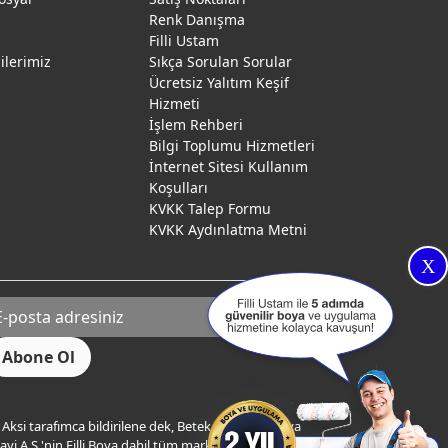
Renk Danışma
ı
Filli Ustam
gilerimiz
Sıkça Sorulan Sorular
Ücretsiz Yalıtım Keşif
Hizmeti
İşlem Rehberi
Bilgi Toplumu Hizmetleri
İnternet Sitesi Kullanım
Koşulları
KVKK Talep Formu
KVKK Aydınlatma Metni
X
Aksi tarafımca bildirilene dek, Betek Boya ve Kimya
yi A.Ş.'nin Filli Boya dahil tüm markaları ile ilgili