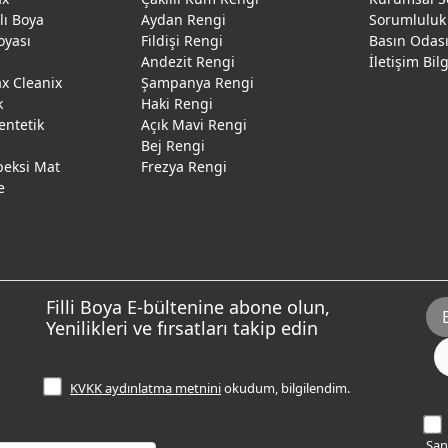
ğlı Boya
Aydan Rengi
Sorumluluk
oyası
Fildişi Rengi
Basın Odas
Andezit Rengi
İletişim Bil
 Cleanix
Şampanya Rengi
k
Haki Rengi
entetik
Açık Mavi Rengi
Bej Rengi
peksi Mat
Frezya Rengi
e
Filli Boya E-bültenine abone olun,
Yenilikleri ve fırsatları takip edin
KVKK aydınlatma metnini
okudum, bilgilendim.
Sana