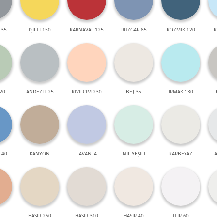
 35
IŞILTI 150
KARNAVAL 125
RÜZGAR 85
KOZMİK 120
K
20
ANDEZİT 25
KIVILCIM 230
BEJ 35
IRMAK 130
140
KANYON
LAVANTA
NİL YEŞİLİ
KARBEYAZ
A
HASIR 260
HASIR 310
HASIR 40
ITIR 60