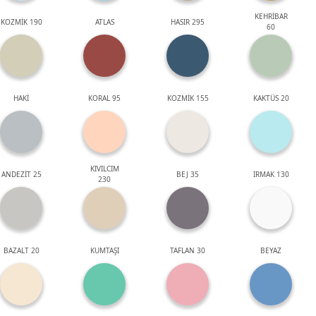
KEHRİBAR
KOZMİK 190
ATLAS
HASIR 295
60
HAKİ
KORAL 95
KOZMİK 155
KAKTÜS 20
KIVILCIM
ANDEZİT 25
BEJ 35
IRMAK 130
230
BAZALT 20
KUMTAŞI
TAFLAN 30
BEYAZ