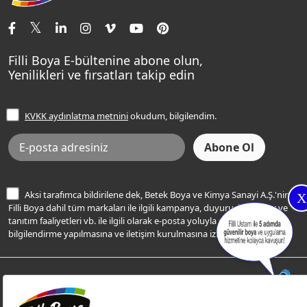
İletişim Bilgilerimiz
Tavan Boyaları
Renk Danışma
Momento Tek
Şampanya Rengi
Ev Bakım ve Hobi Boyaları
Filli Ustam
Sentomaxx Sentetik Boya
Haki Rengi
Yatak Odası Renkleri
Sıkça Sorulan Sorular
Sentomaxx İpeksi Mat
Filli Boya E-bültenine abone olun,
Açık Mavi Rengi
Yenilikleri ve fırsatları takip edin
Ücretsiz Yalıtım Keşif Hizmeti
Momento Life
Bej Rengi
İşlem Rehberi
Frezya Rengi
KVKK aydınlatma metnini
okudum, bilgilendim.
Bilgi Toplumu Hizmetleri
İnternet Sitesi Kullanım Koşulları
KVKK Talep Formu
KVKK Aydınlatma Metni
Aksi tarafımca bildirilene dek, Betek Boya ve Kimya Sanayi A.Ş.'nin
X
Filli Boya dahil tüm markaları ile ilgili kampanya, duyuru, hizmetler ve
tanıtım faaliyetleri vb. ile ilgili olarak e-posta yoluyla şahsıma
bilgilendirme yapılmasına ve iletişim kurulmasına izin veriyorum.
© Filli Boya 2026. Tüm Hakları Saklıdır.