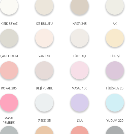
KIRIK BEYAZ
SİS BULUTU
HASIR 345
AKİ
ÇAKILLI KUM
VANİLYA
LÜLETAŞI
FİLDİŞİ
KORAL 285
BEJİ PEMBE
MASAL 100
HİBİSKUS 20
MASAL
İPEKSİ 35
LİLA
YUDUM 220
PEMBESİ