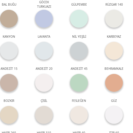
GÖCEK
BAL BUĞU
GÜLPEMBE
RÜZGAR 140
TURKUAZI
KANYON
LAVANTA
NİL YEŞİLİ
KARBEYAZ
ANDEZİT 15
ANDEZİT 20
ANDEZİT 45
BEHRAMKALE
BOZKIR
ÇİSİL
FESLEĞEN
GÜZ
HASIR 260
HASIR 310
HASIR 40
ITIR 60