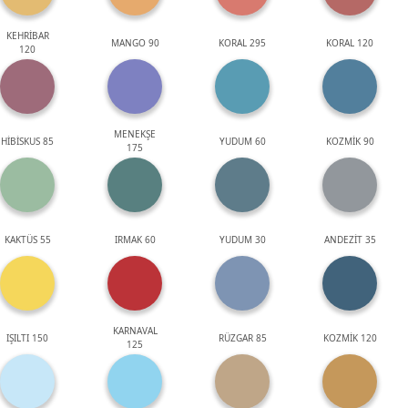
KEHRİBAR
MANGO 90
KORAL 295
KORAL 120
120
MENEKŞE
HİBİSKUS 85
YUDUM 60
KOZMİK 90
175
KAKTÜS 55
IRMAK 60
YUDUM 30
ANDEZİT 35
KARNAVAL
IŞILTI 150
RÜZGAR 85
KOZMİK 120
125