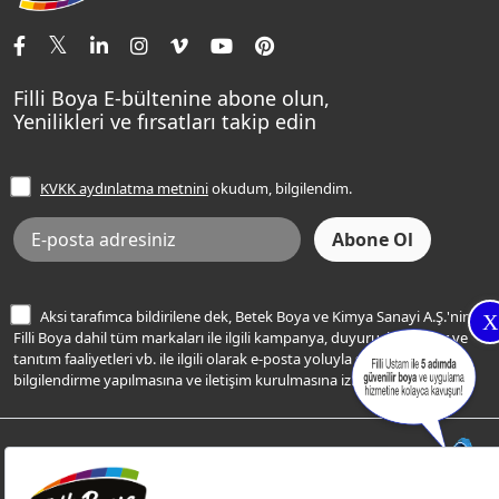
İletişim Bilgilerimiz
Tavan Boyaları
Renk Danışma
Momento Tek
Şampanya Rengi
Ev Bakım ve Hobi Boyaları
Filli Ustam
Sentomaxx Sentetik Boya
Haki Rengi
Yatak Odası Renkleri
Sıkça Sorulan Sorular
Sentomaxx İpeksi Mat
Filli Boya E-bültenine abone olun,
Açık Mavi Rengi
Yenilikleri ve fırsatları takip edin
Ücretsiz Yalıtım Keşif Hizmeti
Momento Life
Bej Rengi
İşlem Rehberi
Frezya Rengi
KVKK aydınlatma metnini
okudum, bilgilendim.
Bilgi Toplumu Hizmetleri
İnternet Sitesi Kullanım Koşulları
KVKK Talep Formu
KVKK Aydınlatma Metni
Aksi tarafımca bildirilene dek, Betek Boya ve Kimya Sanayi A.Ş.'nin
X
Filli Boya dahil tüm markaları ile ilgili kampanya, duyuru, hizmetler ve
tanıtım faaliyetleri vb. ile ilgili olarak e-posta yoluyla şahsıma
bilgilendirme yapılmasına ve iletişim kurulmasına izin veriyorum.
© Filli Boya 2026. Tüm Hakları Saklıdır.