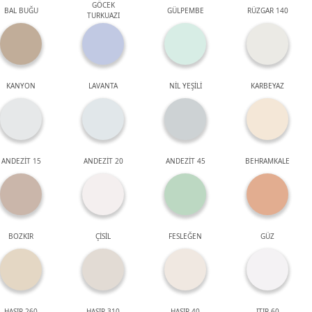
GÖCEK
BAL BUĞU
GÜLPEMBE
RÜZGAR 140
TURKUAZI
KANYON
LAVANTA
NİL YEŞİLİ
KARBEYAZ
ANDEZİT 15
ANDEZİT 20
ANDEZİT 45
BEHRAMKALE
BOZKIR
ÇİSİL
FESLEĞEN
GÜZ
HASIR 260
HASIR 310
HASIR 40
ITIR 60