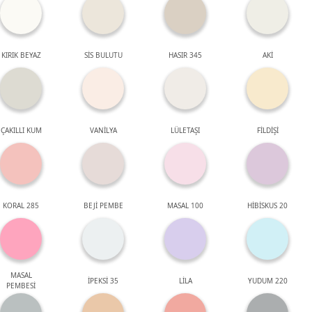
KIRIK BEYAZ
SİS BULUTU
HASIR 345
AKİ
ÇAKILLI KUM
VANİLYA
LÜLETAŞI
FİLDİŞİ
KORAL 285
BEJİ PEMBE
MASAL 100
HİBİSKUS 20
MASAL
İPEKSİ 35
LİLA
YUDUM 220
PEMBESİ