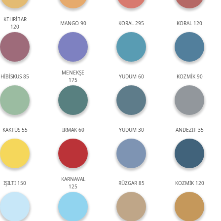
KEHRİBAR
MANGO 90
KORAL 295
KORAL 120
120
MENEKŞE
HİBİSKUS 85
YUDUM 60
KOZMİK 90
175
KAKTÜS 55
IRMAK 60
YUDUM 30
ANDEZİT 35
KARNAVAL
IŞILTI 150
RÜZGAR 85
KOZMİK 120
125