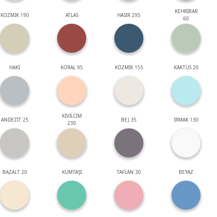
KEHRİBAR
KOZMİK 190
ATLAS
HASIR 295
60
HAKİ
KORAL 95
KOZMİK 155
KAKTÜS 20
KIVILCIM
ANDEZİT 25
BEJ 35
IRMAK 130
230
BAZALT 20
KUMTAŞI
TAFLAN 30
BEYAZ