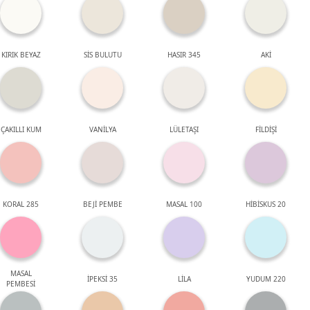
KIRIK BEYAZ
SİS BULUTU
HASIR 345
AKİ
ÇAKILLI KUM
VANİLYA
LÜLETAŞI
FİLDİŞİ
KORAL 285
BEJİ PEMBE
MASAL 100
HİBİSKUS 20
MASAL
İPEKSİ 35
LİLA
YUDUM 220
PEMBESİ