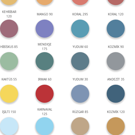
KEHRİBAR
MANGO 90
KORAL 295
KORAL 120
120
MENEKŞE
HİBİSKUS 85
YUDUM 60
KOZMİK 90
175
KAKTÜS 55
IRMAK 60
YUDUM 30
ANDEZİT 35
KARNAVAL
IŞILTI 150
RÜZGAR 85
KOZMİK 120
125