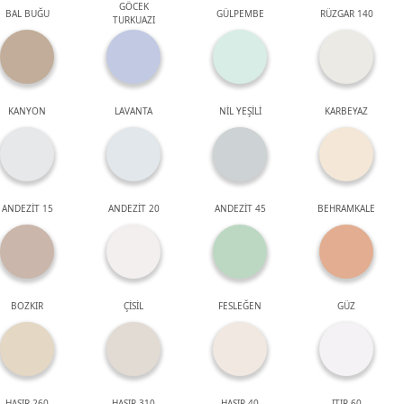
GÖCEK
BAL BUĞU
GÜLPEMBE
RÜZGAR 140
TURKUAZI
KANYON
LAVANTA
NİL YEŞİLİ
KARBEYAZ
ANDEZİT 15
ANDEZİT 20
ANDEZİT 45
BEHRAMKALE
BOZKIR
ÇİSİL
FESLEĞEN
GÜZ
HASIR 260
HASIR 310
HASIR 40
ITIR 60