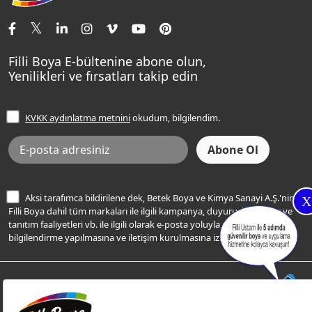
İletişim Bilgilerimiz
Tavan Boyaları
Renk Danışma
Momento Tek
Şampanya Rengi
Ev Bakım ve Hobi Boyaları
Filli Ustam
Sentomaxx Sentetik Boya
Haki Rengi
Yatak Odası Renkleri
Sıkça Sorulan Sorular
Sentomaxx İpeksi Mat
Filli Boya E-bültenine abone olun,
Açık Mavi Rengi
Yenilikleri ve fırsatları takip edin
Ücretsiz Yalıtım Keşif Hizmeti
Momento Life
Bej Rengi
İşlem Rehberi
Frezya Rengi
KVKK aydınlatma metnini
okudum, bilgilendim.
Bilgi Toplumu Hizmetleri
İnternet Sitesi Kullanım Koşulları
KVKK Talep Formu
KVKK Aydınlatma Metni
Aksi tarafımca bildirilene dek, Betek Boya ve Kimya Sanayi A.Ş.'nin
X
Filli Boya dahil tüm markaları ile ilgili kampanya, duyuru, hizmetler ve
tanıtım faaliyetleri vb. ile ilgili olarak e-posta yoluyla şahsıma
bilgilendirme yapılmasına ve iletişim kurulmasına izin veriyorum.
© Filli Boya 2026. Tüm Hakları Saklıdır.