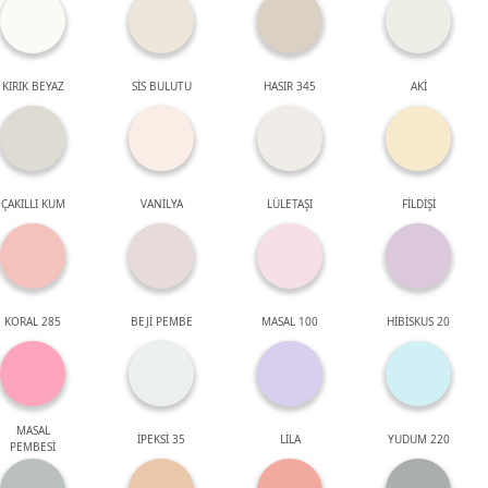
KIRIK BEYAZ
SİS BULUTU
HASIR 345
AKİ
ÇAKILLI KUM
VANİLYA
LÜLETAŞI
FİLDİŞİ
KORAL 285
BEJİ PEMBE
MASAL 100
HİBİSKUS 20
MASAL
İPEKSİ 35
LİLA
YUDUM 220
PEMBESİ