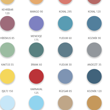
KEHRİBAR
MANGO 90
KORAL 295
KORAL 120
120
MENEKŞE
HİBİSKUS 85
YUDUM 60
KOZMİK 90
175
KAKTÜS 55
IRMAK 60
YUDUM 30
ANDEZİT 35
KARNAVAL
IŞILTI 150
RÜZGAR 85
KOZMİK 120
125