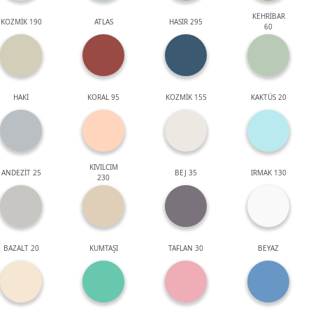
KEHRİBAR
KOZMİK 190
ATLAS
HASIR 295
60
HAKİ
KORAL 95
KOZMİK 155
KAKTÜS 20
KIVILCIM
ANDEZİT 25
BEJ 35
IRMAK 130
230
BAZALT 20
KUMTAŞI
TAFLAN 30
BEYAZ