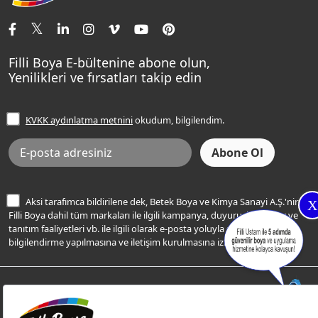
İletişim Bilgilerimiz
Tavan Boyaları
Renk Danışma
Momento Tek
Şampanya Rengi
Ev Bakım ve Hobi Boyaları
Filli Ustam
Sentomaxx Sentetik Boya
Haki Rengi
Yatak Odası Renkleri
Sıkça Sorulan Sorular
Sentomaxx İpeksi Mat
Filli Boya E-bültenine abone olun,
Açık Mavi Rengi
Yenilikleri ve fırsatları takip edin
Ücretsiz Yalıtım Keşif Hizmeti
Momento Life
Bej Rengi
İşlem Rehberi
Frezya Rengi
KVKK aydınlatma metnini
okudum, bilgilendim.
Bilgi Toplumu Hizmetleri
İnternet Sitesi Kullanım Koşulları
KVKK Talep Formu
KVKK Aydınlatma Metni
Aksi tarafımca bildirilene dek, Betek Boya ve Kimya Sanayi A.Ş.'nin
X
Filli Boya dahil tüm markaları ile ilgili kampanya, duyuru, hizmetler ve
tanıtım faaliyetleri vb. ile ilgili olarak e-posta yoluyla şahsıma
bilgilendirme yapılmasına ve iletişim kurulmasına izin veriyorum.
© Filli Boya 2026. Tüm Hakları Saklıdır.