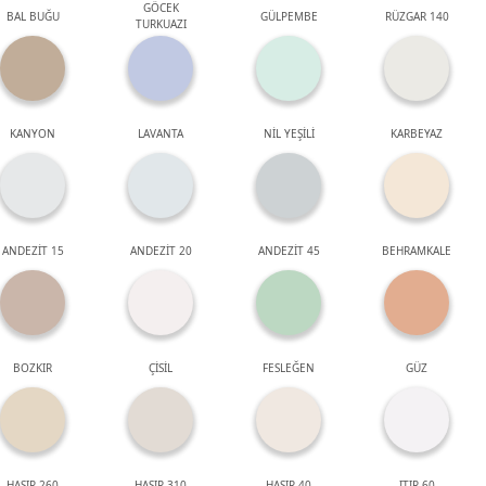
GÖCEK
BAL BUĞU
GÜLPEMBE
RÜZGAR 140
TURKUAZI
KANYON
LAVANTA
NİL YEŞİLİ
KARBEYAZ
ANDEZİT 15
ANDEZİT 20
ANDEZİT 45
BEHRAMKALE
BOZKIR
ÇİSİL
FESLEĞEN
GÜZ
HASIR 260
HASIR 310
HASIR 40
ITIR 60