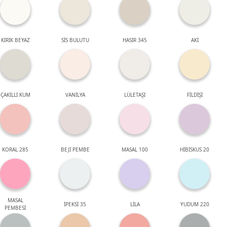
KIRIK BEYAZ
SİS BULUTU
HASIR 345
AKİ
ÇAKILLI KUM
VANİLYA
LÜLETAŞI
FİLDİŞİ
KORAL 285
BEJİ PEMBE
MASAL 100
HİBİSKUS 20
MASAL
İPEKSİ 35
LİLA
YUDUM 220
PEMBESİ