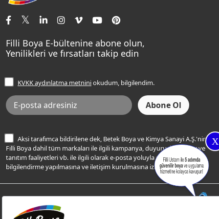
İletişim Bilgilerimiz
Tavan Boyaları
Renk Danışma
Momento Tek
Şampanya Rengi
Ev Bakım ve Hobi Boyaları
Filli Ustam
Sentomaxx Sentetik Boya
Haki Rengi
Yatak Odası Renkleri
Sıkça Sorulan Sorular
Sentomaxx İpeksi Mat
Filli Boya E-bültenine abone olun,
Açık Mavi Rengi
Yenilikleri ve fırsatları takip edin
Ücretsiz Yalıtım Keşif Hizmeti
Momento Life
Bej Rengi
İşlem Rehberi
Frezya Rengi
KVKK aydınlatma metnini
okudum, bilgilendim.
Bilgi Toplumu Hizmetleri
İnternet Sitesi Kullanım Koşulları
KVKK Talep Formu
KVKK Aydınlatma Metni
Aksi tarafımca bildirilene dek, Betek Boya ve Kimya Sanayi A.Ş.'nin
X
Filli Boya dahil tüm markaları ile ilgili kampanya, duyuru, hizmetler ve
tanıtım faaliyetleri vb. ile ilgili olarak e-posta yoluyla şahsıma
bilgilendirme yapılmasına ve iletişim kurulmasına izin veriyorum.
© Filli Boya 2026. Tüm Hakları Saklıdır.