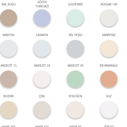
GÖCEK
BAL BUĞU
GÜLPEMBE
RÜZGAR 140
TURKUAZI
KANYON
LAVANTA
NİL YEŞİLİ
KARBEYAZ
ANDEZİT 15
ANDEZİT 20
ANDEZİT 45
BEHRAMKALE
BOZKIR
ÇİSİL
FESLEĞEN
GÜZ
HASIR 260
HASIR 310
HASIR 40
ITIR 60