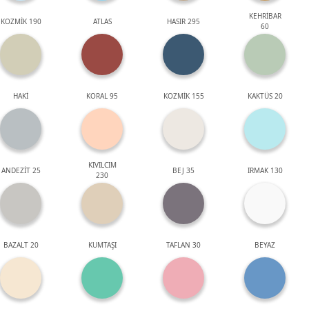
KEHRİBAR
KOZMİK 190
ATLAS
HASIR 295
60
HAKİ
KORAL 95
KOZMİK 155
KAKTÜS 20
KIVILCIM
ANDEZİT 25
BEJ 35
IRMAK 130
230
BAZALT 20
KUMTAŞI
TAFLAN 30
BEYAZ