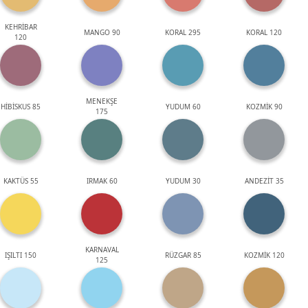
KEHRİBAR
MANGO 90
KORAL 295
KORAL 120
120
MENEKŞE
HİBİSKUS 85
YUDUM 60
KOZMİK 90
175
KAKTÜS 55
IRMAK 60
YUDUM 30
ANDEZİT 35
KARNAVAL
IŞILTI 150
RÜZGAR 85
KOZMİK 120
125