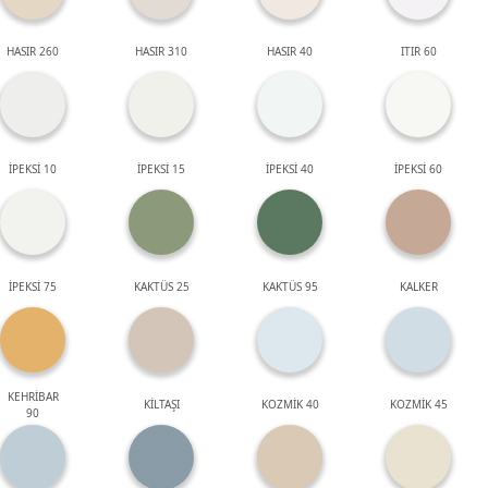
HASIR 260
HASIR 310
HASIR 40
ITIR 60
İPEKSİ 10
İPEKSİ 15
İPEKSİ 40
İPEKSİ 60
İPEKSİ 75
KAKTÜS 25
KAKTÜS 95
KALKER
KEHRİBAR
KİLTAŞI
KOZMİK 40
KOZMİK 45
90