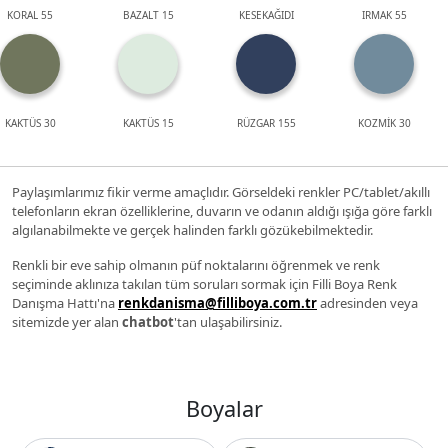
KORAL 55
BAZALT 15
KESEKAĞIDI
IRMAK 55
KAKTÜS 30
KAKTÜS 15
RÜZGAR 155
KOZMİK 30
Paylaşımlarımız fikir verme amaçlıdır. Görseldeki renkler PC/tablet/akıllı
telefonların ekran özelliklerine, duvarın ve odanın aldığı ışığa göre farklı
algılanabilmekte ve gerçek halinden farklı gözükebilmektedir.
Renkli bir eve sahip olmanın püf noktalarını öğrenmek ve renk
seçiminde aklınıza takılan tüm soruları sormak için Filli Boya Renk
Danışma Hattı'na
renkdanisma@filliboya.com.tr
adresinden veya
sitemizde yer alan
chatbot
'tan ulaşabilirsiniz.
Boyalar