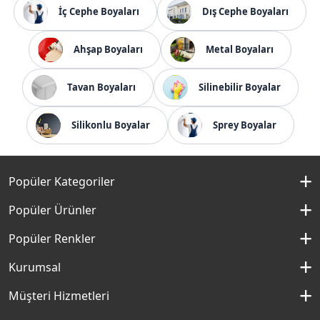
İç Cephe Boyaları
Dış Cephe Boyaları
Ahşap Boyaları
Metal Boyaları
Tavan Boyaları
Silinebilir Boyalar
Silikonlu Boyalar
Sprey Boyalar
Popüler Kategoriler
İç Cephe Boyaları
Popüler Ürünler
Dış Cephe Boyaları
Momento Silan
Popüler Renkler
İç Cephe Renkleri
Momento Max
Kırık Beyaz Rengi
Kurumsal
Dış Cephe Renkleri
Filli Boya Yağlı Boya
Çakıllı Kum Rengi
Hakkımızda
Müşteri Hizmetleri
Mobilya Boyaları
Panel Kapı Boyası
Aydan Rengi
Kurumsal Sosyal Sorumluluk
Macun ve Astarlar
İletişim Formu