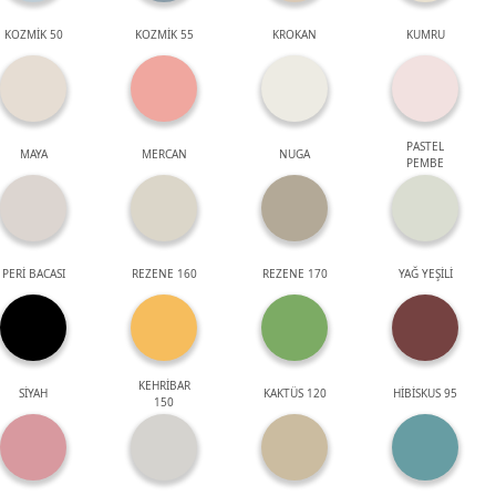
KOZMİK 50
KOZMİK 55
KROKAN
KUMRU
PASTEL
MAYA
MERCAN
NUGA
PEMBE
PERİ BACASI
REZENE 160
REZENE 170
YAĞ YEŞİLİ
KEHRİBAR
SİYAH
KAKTÜS 120
HİBİSKUS 95
150