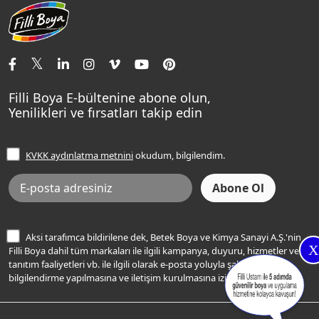
Aqualux
Fildişi Rengi
Basın Odası
Yapı Kimyasalları
Satış Noktaları
Momento Max Cleanix
Andezit Rengi
İletişim Bilgilerimiz
Tavan Boyaları
Renk Danışma
Momento Tek
Şampanya Rengi
Ev Bakım ve Hobi Boyaları
Filli Ustam
Sentomaxx Sentetik Boya
Haki Rengi
Yatak Odası Renkleri
Sıkça Sorulan Sorular
Sentomaxx İpeksi Mat
Filli Boya E-bültenine abone olun,
Açık Mavi Rengi
Yenilikleri ve fırsatları takip edin
Ücretsiz Yalıtım Keşif Hizmeti
Momento Life
Bej Rengi
İşlem Rehberi
Frezya Rengi
KVKK aydınlatma metnini
okudum, bilgilendim.
Bilgi Toplumu Hizmetleri
İnternet Sitesi Kullanım Koşulları
KVKK Talep Formu
KVKK Aydınlatma Metni
Aksi tarafımca bildirilene dek, Betek Boya ve Kimya Sanayi A.Ş.'nin
X
Filli Boya dahil tüm markaları ile ilgili kampanya, duyuru, hizmetler ve
tanıtım faaliyetleri vb. ile ilgili olarak e-posta yoluyla şahsıma
bilgilendirme yapılmasına ve iletişim kurulmasına izin veriyorum.