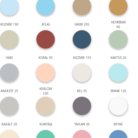
KEHRİBAR
KOZMİK 190
ATLAS
HASIR 295
60
HAKİ
KORAL 95
KOZMİK 155
KAKTÜS 20
KIVILCIM
ANDEZİT 25
BEJ 35
IRMAK 130
230
BAZALT 20
KUMTAŞI
TAFLAN 30
BEYAZ