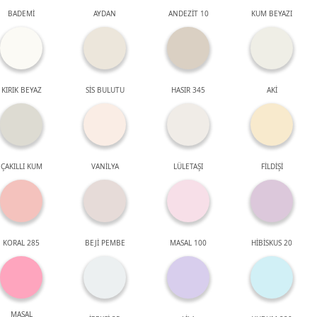
BADEMİ
AYDAN
ANDEZİT 10
KUM BEYAZI
KIRIK BEYAZ
SİS BULUTU
HASIR 345
AKİ
ÇAKILLI KUM
VANİLYA
LÜLETAŞI
FİLDİŞİ
KORAL 285
BEJİ PEMBE
MASAL 100
HİBİSKUS 20
MASAL