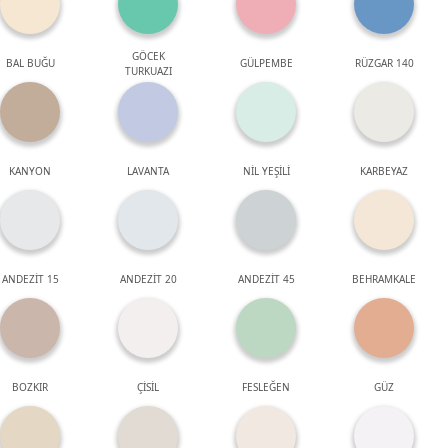
GÖCEK
BAL BUĞU
GÜLPEMBE
RÜZGAR 140
TURKUAZI
KANYON
LAVANTA
NİL YEŞİLİ
KARBEYAZ
ANDEZİT 15
ANDEZİT 20
ANDEZİT 45
BEHRAMKALE
BOZKIR
ÇİSİL
FESLEĞEN
GÜZ