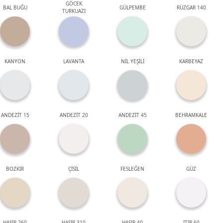
GÖCEK
BAL BUĞU
GÜLPEMBE
RÜZGAR 140
TURKUAZI
KANYON
LAVANTA
NİL YEŞİLİ
KARBEYAZ
ANDEZİT 15
ANDEZİT 20
ANDEZİT 45
BEHRAMKALE
BOZKIR
ÇİSİL
FESLEĞEN
GÜZ
HASIR 260
HASIR 310
HASIR 40
ITIR 60