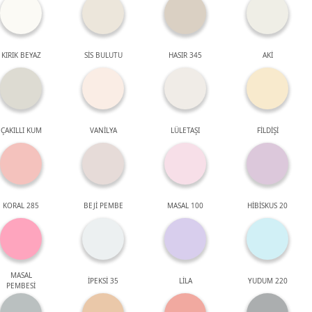
KIRIK BEYAZ
SİS BULUTU
HASIR 345
AKİ
ÇAKILLI KUM
VANİLYA
LÜLETAŞI
FİLDİŞİ
KORAL 285
BEJİ PEMBE
MASAL 100
HİBİSKUS 20
MASAL
İPEKSİ 35
LİLA
YUDUM 220
PEMBESİ