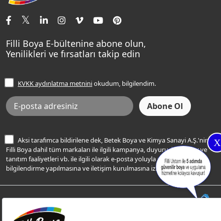
İletişim Bilgilerimiz
Tavan Boyaları
Renk Danışma
Momento Tek
Şampanya Rengi
Ev Bakım ve Hobi Boyaları
Filli Ustam
Sentomaxx Sentetik Boya
Haki Rengi
Yatak Odası Renkleri
Sıkça Sorulan Sorular
Sentomaxx İpeksi Mat
Filli Boya E-bültenine abone olun,
Açık Mavi Rengi
Yenilikleri ve fırsatları takip edin
Ücretsiz Yalıtım Keşif Hizmeti
Momento Life
Bej Rengi
İşlem Rehberi
Frezya Rengi
KVKK aydınlatma metnini
okudum, bilgilendim.
Bilgi Toplumu Hizmetleri
İnternet Sitesi Kullanım Koşulları
KVKK Talep Formu
KVKK Aydınlatma Metni
Aksi tarafımca bildirilene dek, Betek Boya ve Kimya Sanayi A.Ş.'nin
X
Filli Boya dahil tüm markaları ile ilgili kampanya, duyuru, hizmetler ve
tanıtım faaliyetleri vb. ile ilgili olarak e-posta yoluyla şahsıma
bilgilendirme yapılmasına ve iletişim kurulmasına izin veriyorum.
© Filli Boya 2026. Tüm Hakları Saklıdır.