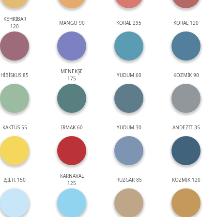
KEHRİBAR
MANGO 90
KORAL 295
KORAL 120
120
MENEKŞE
HİBİSKUS 85
YUDUM 60
KOZMİK 90
175
KAKTÜS 55
IRMAK 60
YUDUM 30
ANDEZİT 35
KARNAVAL
IŞILTI 150
RÜZGAR 85
KOZMİK 120
125