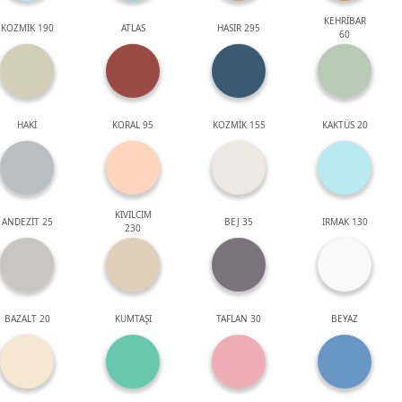
KEHRİBAR
KOZMİK 190
ATLAS
HASIR 295
60
HAKİ
KORAL 95
KOZMİK 155
KAKTÜS 20
KIVILCIM
ANDEZİT 25
BEJ 35
IRMAK 130
230
BAZALT 20
KUMTAŞI
TAFLAN 30
BEYAZ