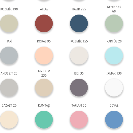
KEHRİBAR
KOZMİK 190
ATLAS
HASIR 295
60
HAKİ
KORAL 95
KOZMİK 155
KAKTÜS 20
KIVILCIM
ANDEZİT 25
BEJ 35
IRMAK 130
230
BAZALT 20
KUMTAŞI
TAFLAN 30
BEYAZ