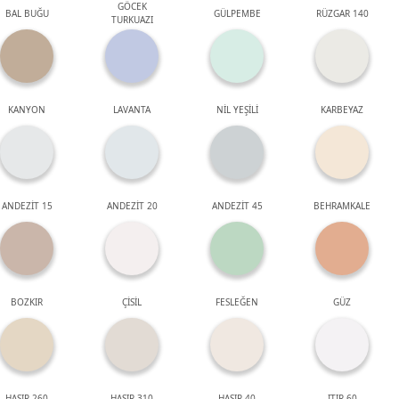
GÖCEK
BAL BUĞU
GÜLPEMBE
RÜZGAR 140
TURKUAZI
KANYON
LAVANTA
NİL YEŞİLİ
KARBEYAZ
ANDEZİT 15
ANDEZİT 20
ANDEZİT 45
BEHRAMKALE
BOZKIR
ÇİSİL
FESLEĞEN
GÜZ
HASIR 260
HASIR 310
HASIR 40
ITIR 60