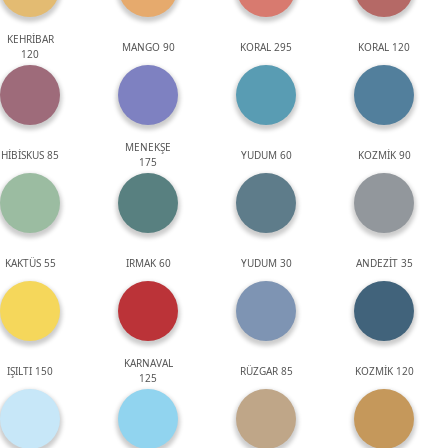
KEHRİBAR
MANGO 90
KORAL 295
KORAL 120
120
MENEKŞE
HİBİSKUS 85
YUDUM 60
KOZMİK 90
175
KAKTÜS 55
IRMAK 60
YUDUM 30
ANDEZİT 35
KARNAVAL
IŞILTI 150
RÜZGAR 85
KOZMİK 120
125