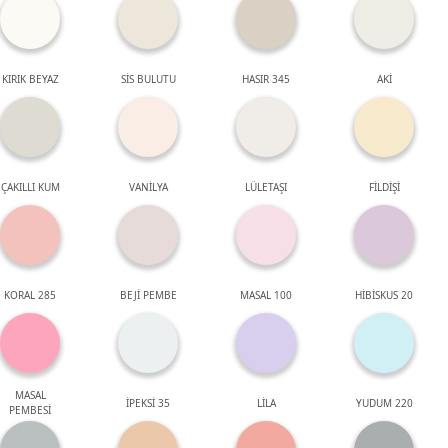
KIRIK BEYAZ
SİS BULUTU
HASIR 345
AKİ
ÇAKILLI KUM
VANİLYA
LÜLETAŞI
FİLDİŞİ
KORAL 285
BEJİ PEMBE
MASAL 100
HİBİSKUS 20
MASAL
İPEKSİ 35
LİLA
YUDUM 220
PEMBESİ