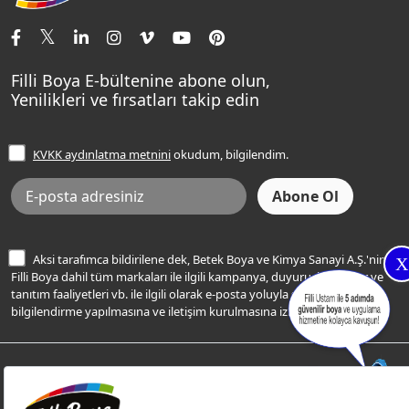
İletişim Bilgilerimiz
Tavan Boyaları
Renk Danışma
Momento Tek
Şampanya Rengi
Ev Bakım ve Hobi Boyaları
Filli Ustam
Sentomaxx Sentetik Boya
Haki Rengi
Yatak Odası Renkleri
Sıkça Sorulan Sorular
Sentomaxx İpeksi Mat
Filli Boya E-bültenine abone olun,
Açık Mavi Rengi
Yenilikleri ve fırsatları takip edin
Ücretsiz Yalıtım Keşif Hizmeti
Momento Life
Bej Rengi
İşlem Rehberi
Frezya Rengi
KVKK aydınlatma metnini
okudum, bilgilendim.
Bilgi Toplumu Hizmetleri
İnternet Sitesi Kullanım Koşulları
KVKK Talep Formu
KVKK Aydınlatma Metni
Aksi tarafımca bildirilene dek, Betek Boya ve Kimya Sanayi A.Ş.'nin
X
Filli Boya dahil tüm markaları ile ilgili kampanya, duyuru, hizmetler ve
tanıtım faaliyetleri vb. ile ilgili olarak e-posta yoluyla şahsıma
bilgilendirme yapılmasına ve iletişim kurulmasına izin veriyorum.
© Filli Boya 2026. Tüm Hakları Saklıdır.