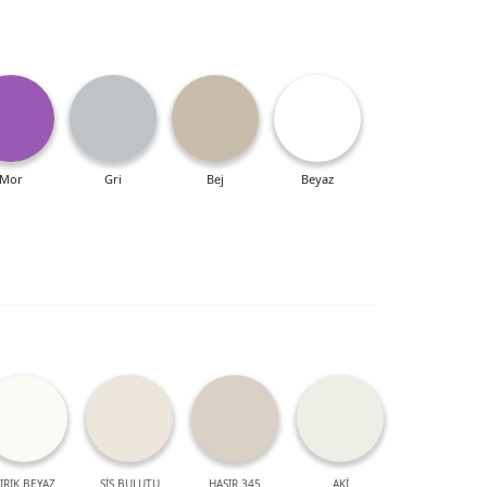
Mor
Gri
Bej
Beyaz
IRIK BEYAZ
SİS BULUTU
HASIR 345
AKİ