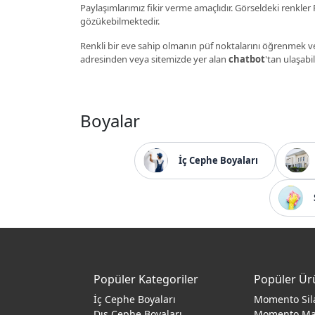
Paylaşımlarımız fikir verme amaçlıdır. Görseldeki renkler P
gözükebilmektedir.
Renkli bir eve sahip olmanın püf noktalarını öğrenmek ve
adresinden veya sitemizde yer alan
chatbot
'tan ulaşabil
Boyalar
İç Cephe Boyaları
Popüler Kategoriler
Popüler Ür
İç Cephe Boyaları
Momento Sil
Dış Cephe Boyaları
Momento M