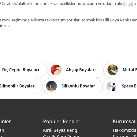
C/tablet/akıllı telefonların ekran özelliklerine, duvarın ve odanın aldığı ışığa
 renk seçiminde aklınıza takılan tüm soruları sormak için Filli Boya Renk D
irsiniz.
Dış Cephe Boyaları
Ahşap Boyaları
Metal 
Silinebilir Boyalar
Silikonlu Boyalar
Sprey B
ünler
Popüler Renkler
Kurumsal
an
Kırık Beyaz Rengi
Hakkımızda
ax
Çakıllı Kum Rengi
Kurumsal S