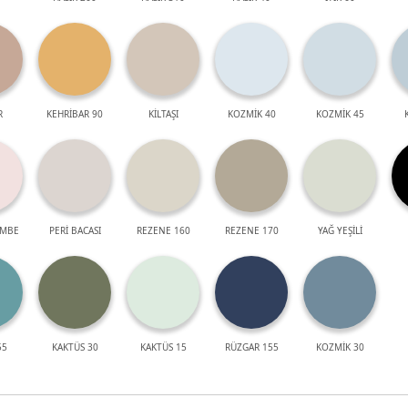
R
KEHRİBAR 90
KİLTAŞI
KOZMİK 40
KOZMİK 45
EMBE
PERİ BACASI
REZENE 160
REZENE 170
YAĞ YEŞİLİ
55
KAKTÜS 30
KAKTÜS 15
RÜZGAR 155
KOZMİK 30