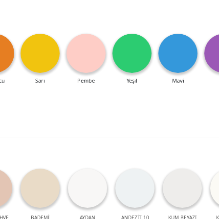
cu
Sarı
Pembe
Yeşil
Mavi
HVE
BADEMİ
AYDAN
ANDEZİT 10
KUM BEYAZI
K