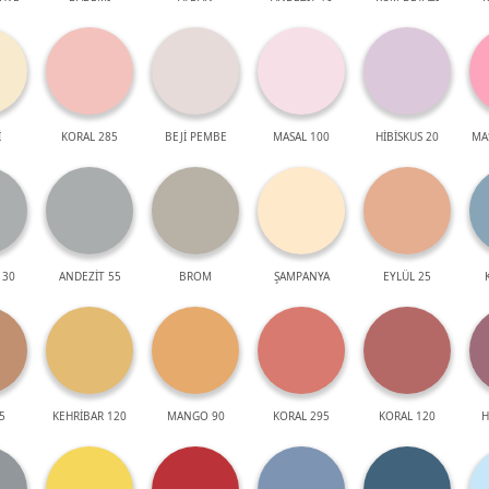
İ
KORAL 285
BEJİ PEMBE
MASAL 100
HİBİSKUS 20
MA
 30
ANDEZİT 55
BROM
ŞAMPANYA
EYLÜL 25
5
KEHRİBAR 120
MANGO 90
KORAL 295
KORAL 120
H