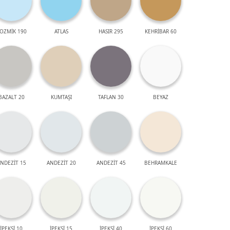
OZMİK 190
ATLAS
HASIR 295
KEHRİBAR 60
BAZALT 20
KUMTAŞI
TAFLAN 30
BEYAZ
NDEZİT 15
ANDEZİT 20
ANDEZİT 45
BEHRAMKALE
İPEKSİ 10
İPEKSİ 15
İPEKSİ 40
İPEKSİ 60