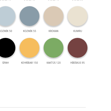
KOZMİK 50
KOZMİK 55
KROKAN
KUMRU
SİYAH
KEHRİBAR 150
KAKTÜS 120
HİBİSKUS 95