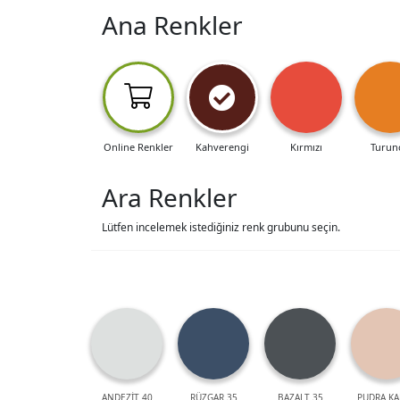
Ana Renkler
Online Renkler
Kahverengi
Kırmızı
Turun
Ara Renkler
Lütfen incelemek istediğiniz renk grubunu seçin.
ANDEZİT 40
RÜZGAR 35
BAZALT 35
PUDRA KA