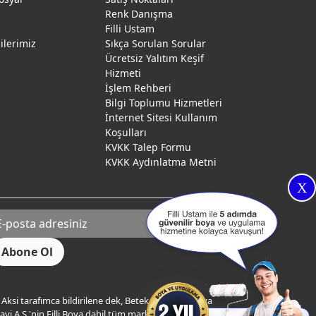
Renk Danışma
ı
Filli Ustam
gilerimiz
Sıkça Sorulan Sorular
Ücretsiz Yalıtım Keşif
Hizmeti
İşlem Rehberi
Bilgi Toplumu Hizmetleri
İnternet Sitesi Kullanım
Koşulları
KVKK Talep Formu
KVKK Aydınlatma Metni
X
Aksi tarafımca bildirilene dek, Betek Boya ve Kimya
yi A.Ş.'nin Filli Boya dahil tüm markaları ile ilgili