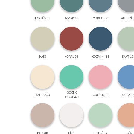
KAKTÜS 55
IRMAK 60
YUDUM 30
ANDEZİT
HAKİ
KORAL 95
KOZMİK 155
KAKTÜS 
GÖCEK
BAL BUĞU
GÜLPEMBE
RÜZGAR 
TURKUAZI
BOZKIR
ÇİSİL
FESLEĞEN
GÜZ