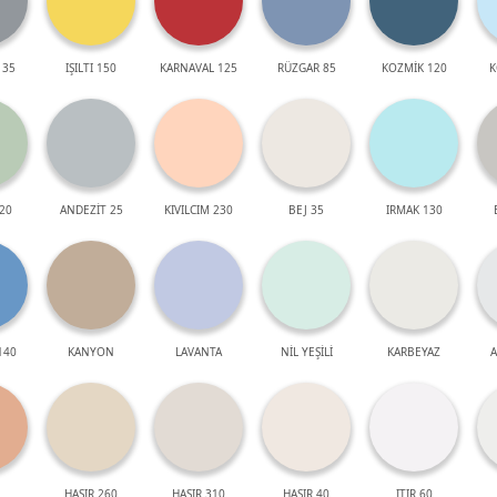
 35
IŞILTI 150
KARNAVAL 125
RÜZGAR 85
KOZMİK 120
K
20
ANDEZİT 25
KIVILCIM 230
BEJ 35
IRMAK 130
140
KANYON
LAVANTA
NİL YEŞİLİ
KARBEYAZ
A
HASIR 260
HASIR 310
HASIR 40
ITIR 60