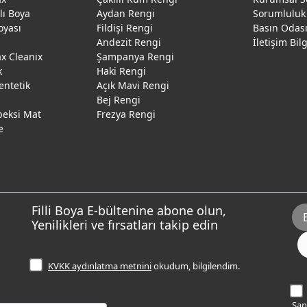
ğlı Boya
Aydan Rengi
Sorumluluk
oyası
Fildişi Rengi
Basın Odas
Andezit Rengi
İletişim Bil
 Cleanix
Şampanya Rengi
k
Haki Rengi
entetik
Açık Mavi Rengi
Bej Rengi
peksi Mat
Frezya Rengi
e
Filli Boya E-bültenine abone olun,
Yenilikleri ve fırsatları takip edin
KVKK aydınlatma metnini
okudum, bilgilendim.
Sana