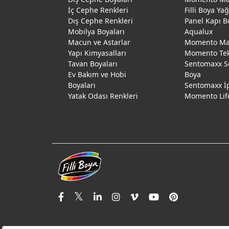
İç Cephe Renkleri
Filli Boya Ya
Dış Cephe Renkleri
Panel Kapı B
Mobilya Boyaları
Aqualux
Macun ve Astarlar
Momento Max
Yapı Kimyasalları
Momento Te
Tavan Boyaları
Sentomaxx S
Ev Bakım ve Hobi
Boya
Boyaları
Sentomaxx İ
Yatak Odası Renkleri
Momento Lif