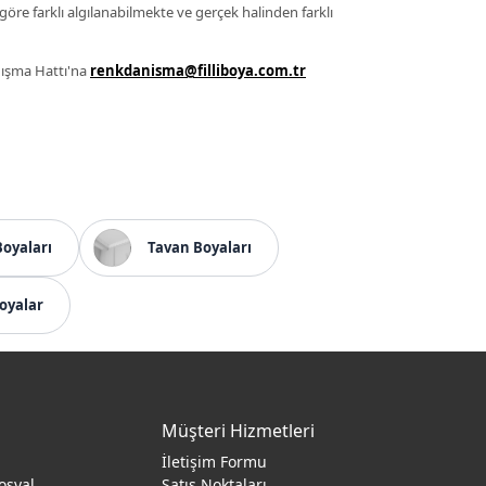
 göre farklı algılanabilmekte ve gerçek halinden farklı
anışma Hattı'na
renkdanisma@filliboya.com.tr
Boyaları
Tavan Boyaları
oyalar
Müşteri Hizmetleri
İletişim Formu
osyal
Satış Noktaları