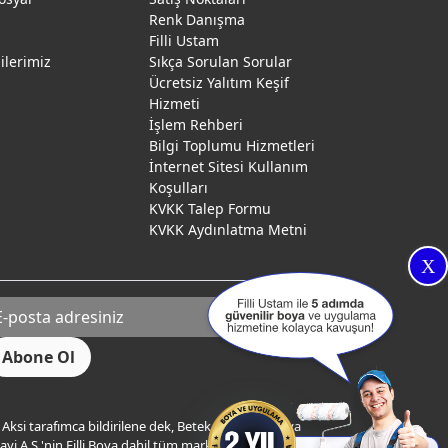
Renk Danışma
ı
Filli Ustam
gilerimiz
Sıkça Sorulan Sorular
Ücretsiz Yalıtım Keşif
Hizmeti
İşlem Rehberi
Bilgi Toplumu Hizmetleri
İnternet Sitesi Kullanım
Koşulları
KVKK Talep Formu
KVKK Aydınlatma Metni
X
Aksi tarafımca bildirilene dek, Betek Boya ve Kimya
yi A.Ş.'nin Filli Boya dahil tüm markaları ile ilgili