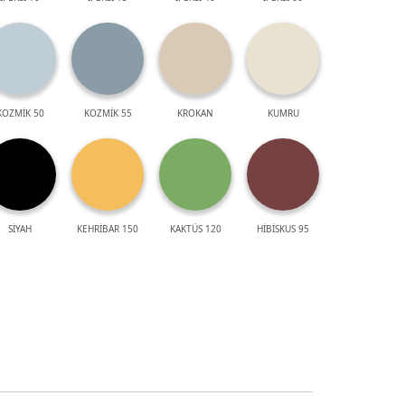
KOZMİK 50
KOZMİK 55
KROKAN
KUMRU
SİYAH
KEHRİBAR 150
KAKTÜS 120
HİBİSKUS 95