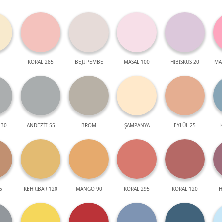
İ
KORAL 285
BEJİ PEMBE
MASAL 100
HİBİSKUS 20
MA
 30
ANDEZİT 55
BROM
ŞAMPANYA
EYLÜL 25
5
KEHRİBAR 120
MANGO 90
KORAL 295
KORAL 120
H