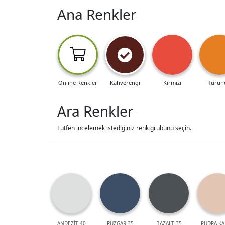
Ana Renkler
Online Renkler
Kahverengi
Kırmızı
Turun
Ara Renkler
Lütfen incelemek istediğiniz renk grubunu seçin.
ANDEZİT 40
RÜZGAR 35
BAZALT 35
PUDRA KA