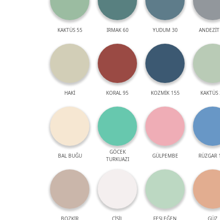
KAKTÜS 55
IRMAK 60
YUDUM 30
ANDEZİT
HAKİ
KORAL 95
KOZMİK 155
KAKTÜS 
GÖCEK
BAL BUĞU
GÜLPEMBE
RÜZGAR 
TURKUAZI
BOZKIR
ÇİSİL
FESLEĞEN
GÜZ