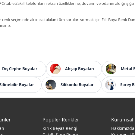
C/tablet/akıllı telefonların ekran özelliklerine, duvarın ve odanın aldığı ışığa
 renk seçiminde aklınıza takılan tüm soruları sormak için Filli Boya Renk D
irsiniz.
Dış Cephe Boyaları
Ahşap Boyaları
Metal 
Silinebilir Boyalar
Silikonlu Boyalar
Sprey B
ünler
Popüler Renkler
Kurumsal
an
Kırık Beyaz Rengi
Hakkımızda
ax
Çakıllı Kum Rengi
Kurumsal S