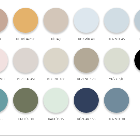
R
KEHRİBAR 90
KİLTAŞI
KOZMİK 40
KOZMİK 45
EMBE
PERİ BACASI
REZENE 160
REZENE 170
YAĞ YEŞİLİ
55
KAKTÜS 30
KAKTÜS 15
RÜZGAR 155
KOZMİK 30