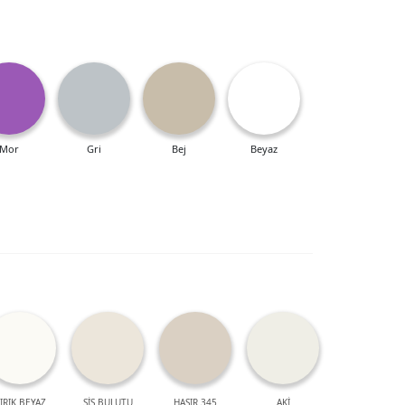
Mor
Gri
Bej
Beyaz
IRIK BEYAZ
SİS BULUTU
HASIR 345
AKİ