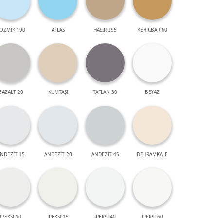
OZMİK 190
ATLAS
HASIR 295
KEHRİBAR 60
BAZALT 20
KUMTAŞI
TAFLAN 30
BEYAZ
NDEZİT 15
ANDEZİT 20
ANDEZİT 45
BEHRAMKALE
İPEKSİ 10
İPEKSİ 15
İPEKSİ 40
İPEKSİ 60