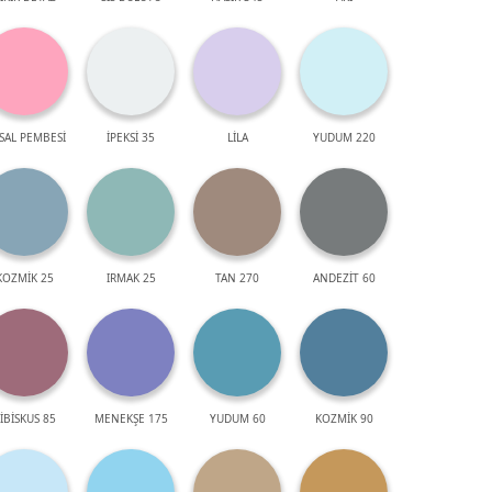
SAL PEMBESİ
İPEKSİ 35
LİLA
YUDUM 220
KOZMİK 25
IRMAK 25
TAN 270
ANDEZİT 60
İBİSKUS 85
MENEKŞE 175
YUDUM 60
KOZMİK 90