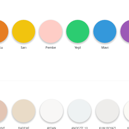
cu
Sarı
Pembe
Yeşil
Mavi
HVE
BADEMİ
AYDAN
ANDEZİT 10
KUM BEYAZI
K