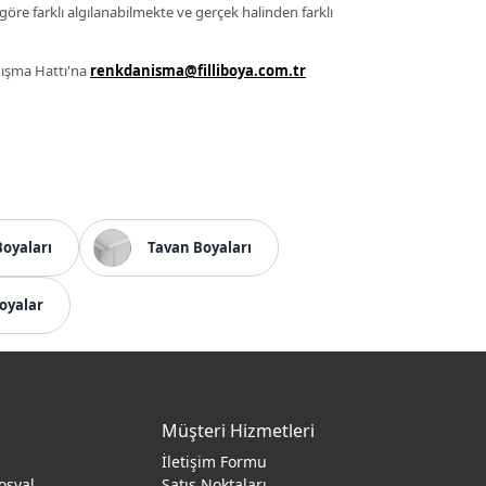
 göre farklı algılanabilmekte ve gerçek halinden farklı
anışma Hattı'na
renkdanisma@filliboya.com.tr
Boyaları
Tavan Boyaları
oyalar
Müşteri Hizmetleri
İletişim Formu
osyal
Satış Noktaları