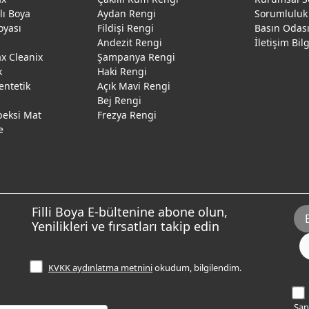
ğlı Boya
Aydan Rengi
Sorumluluk
oyası
Fildişi Rengi
Basın Odas
Andezit Rengi
İletişim Bil
 Cleanix
Şampanya Rengi
k
Haki Rengi
entetik
Açık Mavi Rengi
Bej Rengi
peksi Mat
Frezya Rengi
e
Filli Boya E-bültenine abone olun,
Yenilikleri ve fırsatları takip edin
KVKK aydınlatma metnini
okudum, bilgilendim.
Sana