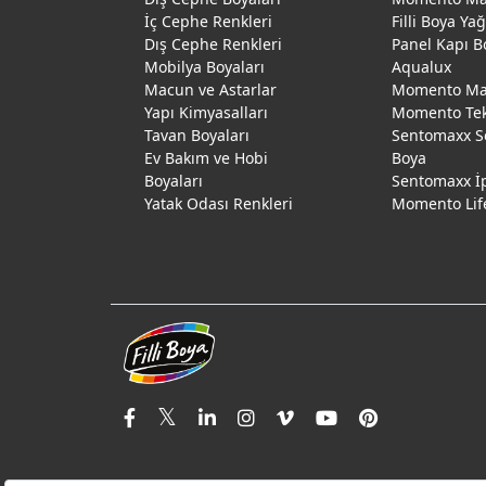
İç Cephe Renkleri
Filli Boya Ya
Dış Cephe Renkleri
Panel Kapı B
Mobilya Boyaları
Aqualux
Macun ve Astarlar
Momento Max
Yapı Kimyasalları
Momento Te
Tavan Boyaları
Sentomaxx S
Ev Bakım ve Hobi
Boya
Boyaları
Sentomaxx İ
Yatak Odası Renkleri
Momento Lif