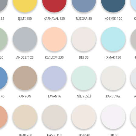
 35
IŞILTI 150
KARNAVAL 125
RÜZGAR 85
KOZMİK 120
K
20
ANDEZİT 25
KIVILCIM 230
BEJ 35
IRMAK 130
140
KANYON
LAVANTA
NİL YEŞİLİ
KARBEYAZ
A
HASIR 260
HASIR 310
HASIR 40
ITIR 60