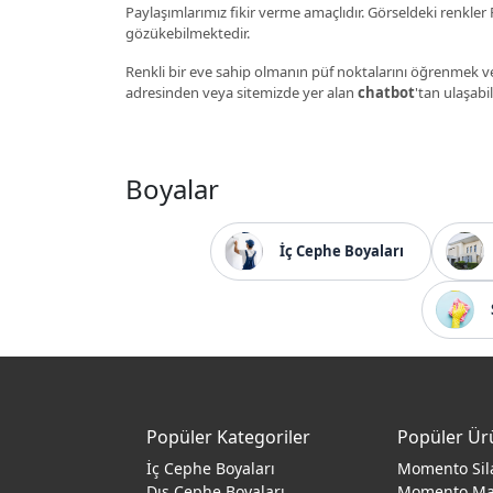
Paylaşımlarımız fikir verme amaçlıdır. Görseldeki renkler P
gözükebilmektedir.
Renkli bir eve sahip olmanın püf noktalarını öğrenmek ve
adresinden veya sitemizde yer alan
chatbot
'tan ulaşabil
Boyalar
İç Cephe Boyaları
Popüler Kategoriler
Popüler Ür
İç Cephe Boyaları
Momento Sil
Dış Cephe Boyaları
Momento M