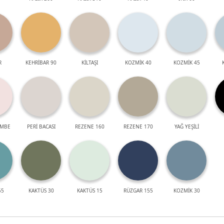
R
KEHRİBAR 90
KİLTAŞI
KOZMİK 40
KOZMİK 45
EMBE
PERİ BACASI
REZENE 160
REZENE 170
YAĞ YEŞİLİ
55
KAKTÜS 30
KAKTÜS 15
RÜZGAR 155
KOZMİK 30