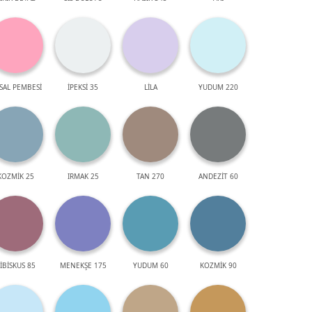
SAL PEMBESİ
İPEKSİ 35
LİLA
YUDUM 220
KOZMİK 25
IRMAK 25
TAN 270
ANDEZİT 60
İBİSKUS 85
MENEKŞE 175
YUDUM 60
KOZMİK 90