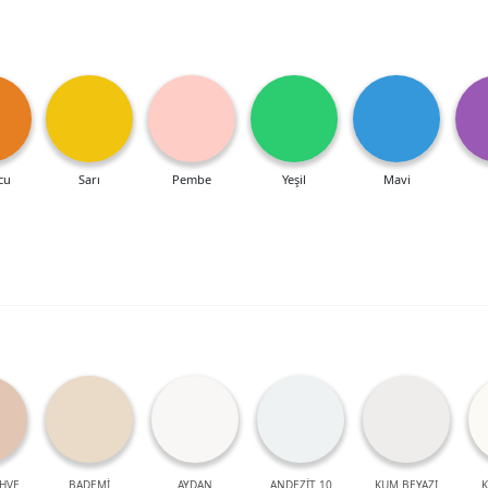
cu
Sarı
Pembe
Yeşil
Mavi
HVE
BADEMİ
AYDAN
ANDEZİT 10
KUM BEYAZI
K