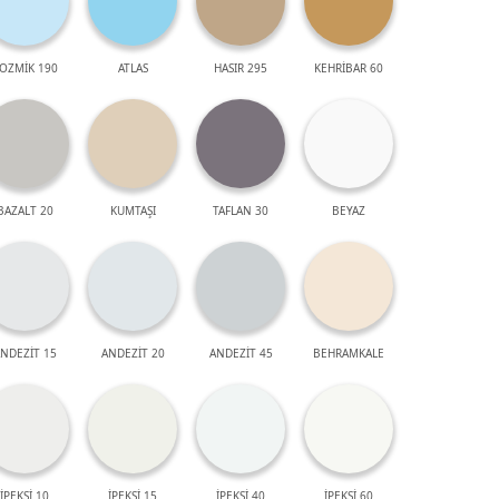
OZMİK 190
ATLAS
HASIR 295
KEHRİBAR 60
BAZALT 20
KUMTAŞI
TAFLAN 30
BEYAZ
NDEZİT 15
ANDEZİT 20
ANDEZİT 45
BEHRAMKALE
İPEKSİ 10
İPEKSİ 15
İPEKSİ 40
İPEKSİ 60