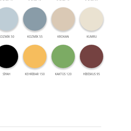
KOZMİK 50
KOZMİK 55
KROKAN
KUMRU
SİYAH
KEHRİBAR 150
KAKTÜS 120
HİBİSKUS 95