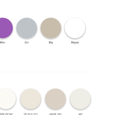
Mor
Gri
Bej
Beyaz
IRIK BEYAZ
SİS BULUTU
HASIR 345
AKİ