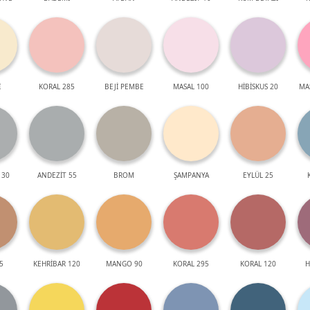
İ
KORAL 285
BEJİ PEMBE
MASAL 100
HİBİSKUS 20
MA
 30
ANDEZİT 55
BROM
ŞAMPANYA
EYLÜL 25
5
KEHRİBAR 120
MANGO 90
KORAL 295
KORAL 120
H