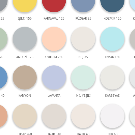
 35
IŞILTI 150
KARNAVAL 125
RÜZGAR 85
KOZMİK 120
K
20
ANDEZİT 25
KIVILCIM 230
BEJ 35
IRMAK 130
140
KANYON
LAVANTA
NİL YEŞİLİ
KARBEYAZ
A
HASIR 260
HASIR 310
HASIR 40
ITIR 60