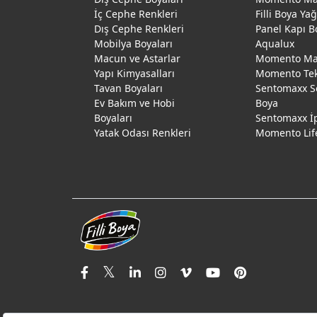
İç Cephe Renkleri
Filli Boya Ya
Dış Cephe Renkleri
Panel Kapı B
Mobilya Boyaları
Aqualux
Macun ve Astarlar
Momento Max
Yapı Kimyasalları
Momento Te
Tavan Boyaları
Sentomaxx S
Ev Bakım ve Hobi
Boya
Boyaları
Sentomaxx İ
Yatak Odası Renkleri
Momento Lif