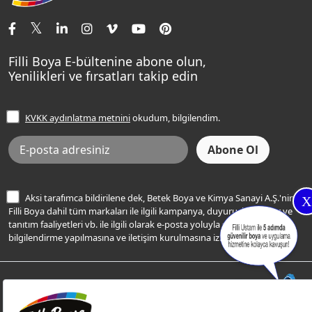
İletişim Bilgilerimiz
Tavan Boyaları
Renk Danışma
Momento Tek
Şampanya Rengi
Ev Bakım ve Hobi Boyaları
Filli Ustam
Sentomaxx Sentetik Boya
Haki Rengi
Yatak Odası Renkleri
Sıkça Sorulan Sorular
Sentomaxx İpeksi Mat
Filli Boya E-bültenine abone olun,
Açık Mavi Rengi
Yenilikleri ve fırsatları takip edin
Ücretsiz Yalıtım Keşif Hizmeti
Momento Life
Bej Rengi
İşlem Rehberi
Frezya Rengi
KVKK aydınlatma metnini
okudum, bilgilendim.
Bilgi Toplumu Hizmetleri
İnternet Sitesi Kullanım Koşulları
KVKK Talep Formu
KVKK Aydınlatma Metni
Aksi tarafımca bildirilene dek, Betek Boya ve Kimya Sanayi A.Ş.'nin
X
Filli Boya dahil tüm markaları ile ilgili kampanya, duyuru, hizmetler ve
tanıtım faaliyetleri vb. ile ilgili olarak e-posta yoluyla şahsıma
bilgilendirme yapılmasına ve iletişim kurulmasına izin veriyorum.
© Filli Boya 2026. Tüm Hakları Saklıdır.