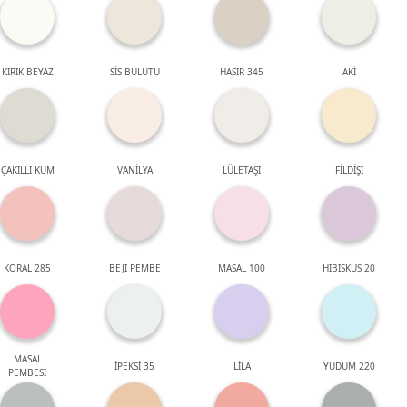
KIRIK BEYAZ
SİS BULUTU
HASIR 345
AKİ
ÇAKILLI KUM
VANİLYA
LÜLETAŞI
FİLDİŞİ
KORAL 285
BEJİ PEMBE
MASAL 100
HİBİSKUS 20
MASAL
İPEKSİ 35
LİLA
YUDUM 220
PEMBESİ