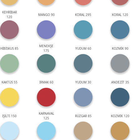
KEHRİBAR
MANGO 90
KORAL 295
KORAL 120
120
MENEKŞE
HİBİSKUS 85
YUDUM 60
KOZMİK 90
175
KAKTÜS 55
IRMAK 60
YUDUM 30
ANDEZİT 35
KARNAVAL
IŞILTI 150
RÜZGAR 85
KOZMİK 120
125