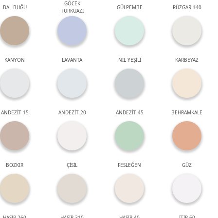
GÖCEK
BAL BUĞU
GÜLPEMBE
RÜZGAR 140
TURKUAZI
KANYON
LAVANTA
NİL YEŞİLİ
KARBEYAZ
ANDEZİT 15
ANDEZİT 20
ANDEZİT 45
BEHRAMKALE
BOZKIR
ÇİSİL
FESLEĞEN
GÜZ
HASIR 260
HASIR 310
HASIR 40
ITIR 60