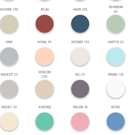
KEHRİBAR
KOZMİK 190
ATLAS
HASIR 295
60
HAKİ
KORAL 95
KOZMİK 155
KAKTÜS 20
KIVILCIM
ANDEZİT 25
BEJ 35
IRMAK 130
230
BAZALT 20
KUMTAŞI
TAFLAN 30
BEYAZ