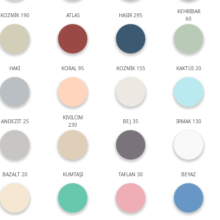
KEHRİBAR
KOZMİK 190
ATLAS
HASIR 295
60
HAKİ
KORAL 95
KOZMİK 155
KAKTÜS 20
KIVILCIM
ANDEZİT 25
BEJ 35
IRMAK 130
230
BAZALT 20
KUMTAŞI
TAFLAN 30
BEYAZ