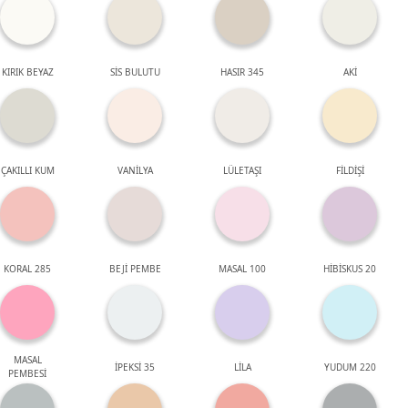
KIRIK BEYAZ
SİS BULUTU
HASIR 345
AKİ
ÇAKILLI KUM
VANİLYA
LÜLETAŞI
FİLDİŞİ
KORAL 285
BEJİ PEMBE
MASAL 100
HİBİSKUS 20
MASAL
İPEKSİ 35
LİLA
YUDUM 220
PEMBESİ