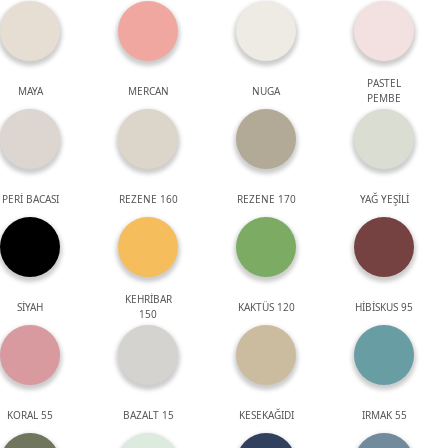
PASTEL
MAYA
MERCAN
NUGA
PEMBE
PERİ BACASI
REZENE 160
REZENE 170
YAĞ YEŞİLİ
KEHRİBAR
SİYAH
KAKTÜS 120
HİBİSKUS 95
150
KORAL 55
BAZALT 15
KESEKAĞIDI
IRMAK 55