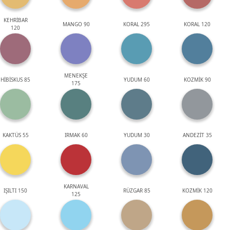
KEHRİBAR
MANGO 90
KORAL 295
KORAL 120
120
MENEKŞE
HİBİSKUS 85
YUDUM 60
KOZMİK 90
175
KAKTÜS 55
IRMAK 60
YUDUM 30
ANDEZİT 35
KARNAVAL
IŞILTI 150
RÜZGAR 85
KOZMİK 120
125