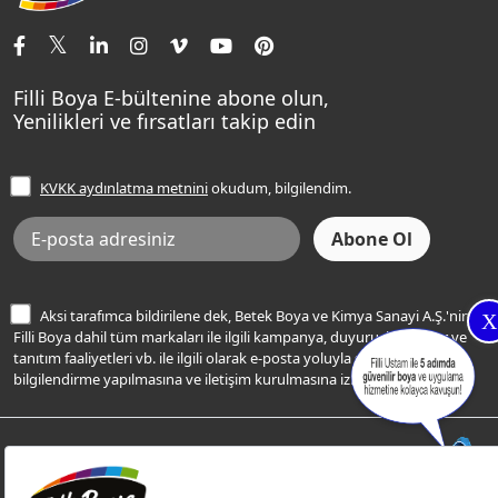
İletişim Bilgilerimiz
Tavan Boyaları
Renk Danışma
Momento Tek
Şampanya Rengi
Ev Bakım ve Hobi Boyaları
Filli Ustam
Sentomaxx Sentetik Boya
Haki Rengi
Yatak Odası Renkleri
Sıkça Sorulan Sorular
Sentomaxx İpeksi Mat
Filli Boya E-bültenine abone olun,
Açık Mavi Rengi
Yenilikleri ve fırsatları takip edin
Ücretsiz Yalıtım Keşif Hizmeti
Momento Life
Bej Rengi
İşlem Rehberi
Frezya Rengi
KVKK aydınlatma metnini
okudum, bilgilendim.
Bilgi Toplumu Hizmetleri
İnternet Sitesi Kullanım Koşulları
KVKK Talep Formu
KVKK Aydınlatma Metni
Aksi tarafımca bildirilene dek, Betek Boya ve Kimya Sanayi A.Ş.'nin
X
Filli Boya dahil tüm markaları ile ilgili kampanya, duyuru, hizmetler ve
tanıtım faaliyetleri vb. ile ilgili olarak e-posta yoluyla şahsıma
bilgilendirme yapılmasına ve iletişim kurulmasına izin veriyorum.
© Filli Boya 2026. Tüm Hakları Saklıdır.