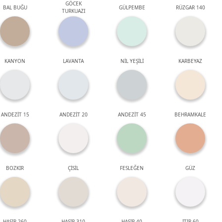
GÖCEK
BAL BUĞU
GÜLPEMBE
RÜZGAR 140
TURKUAZI
KANYON
LAVANTA
NİL YEŞİLİ
KARBEYAZ
ANDEZİT 15
ANDEZİT 20
ANDEZİT 45
BEHRAMKALE
BOZKIR
ÇİSİL
FESLEĞEN
GÜZ
HASIR 260
HASIR 310
HASIR 40
ITIR 60