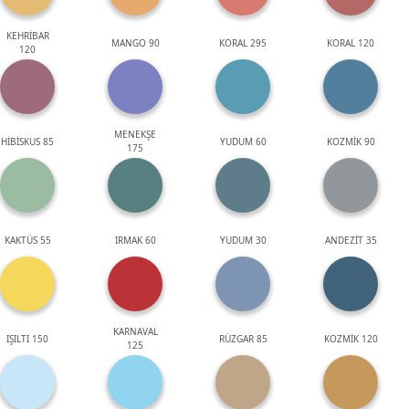
KEHRİBAR
MANGO 90
KORAL 295
KORAL 120
120
MENEKŞE
HİBİSKUS 85
YUDUM 60
KOZMİK 90
175
KAKTÜS 55
IRMAK 60
YUDUM 30
ANDEZİT 35
KARNAVAL
IŞILTI 150
RÜZGAR 85
KOZMİK 120
125