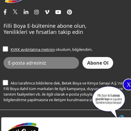
İletişim Bilgilerimiz
Tavan Boyaları
Renk Danışma
Momento Tek
Şampanya Rengi
Ev Bakım ve Hobi Boyaları
Filli Ustam
Sentomaxx Sentetik Boya
Haki Rengi
Yatak Odası Renkleri
Sıkça Sorulan Sorular
Sentomaxx İpeksi Mat
Filli Boya E-bültenine abone olun,
Açık Mavi Rengi
Yenilikleri ve fırsatları takip edin
Ücretsiz Yalıtım Keşif Hizmeti
Momento Life
Bej Rengi
İşlem Rehberi
Frezya Rengi
KVKK aydınlatma metnini
okudum, bilgilendim.
Bilgi Toplumu Hizmetleri
İnternet Sitesi Kullanım Koşulları
KVKK Talep Formu
KVKK Aydınlatma Metni
Aksi tarafımca bildirilene dek, Betek Boya ve Kimya Sanayi A.Ş.'nin
X
Filli Boya dahil tüm markaları ile ilgili kampanya, duyuru, hizmetler ve
tanıtım faaliyetleri vb. ile ilgili olarak e-posta yoluyla şahsıma
bilgilendirme yapılmasına ve iletişim kurulmasına izin veriyorum.
© Filli Boya 2026. Tüm Hakları Saklıdır.