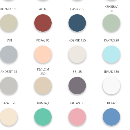
KEHRİBAR
KOZMİK 190
ATLAS
HASIR 295
60
HAKİ
KORAL 95
KOZMİK 155
KAKTÜS 20
KIVILCIM
ANDEZİT 25
BEJ 35
IRMAK 130
230
BAZALT 20
KUMTAŞI
TAFLAN 30
BEYAZ