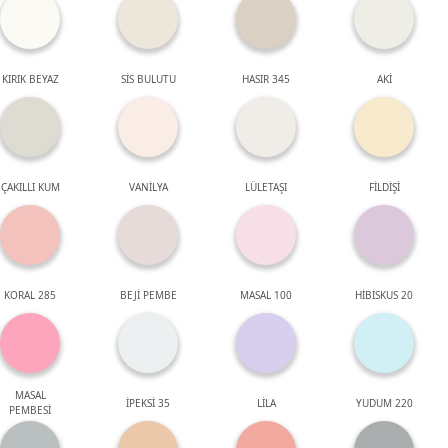
KIRIK BEYAZ
SİS BULUTU
HASIR 345
AKİ
ÇAKILLI KUM
VANİLYA
LÜLETAŞI
FİLDİŞİ
KORAL 285
BEJİ PEMBE
MASAL 100
HİBİSKUS 20
MASAL
İPEKSİ 35
LİLA
YUDUM 220
PEMBESİ