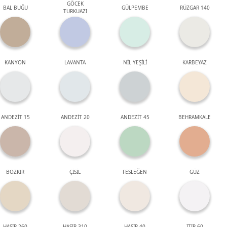
GÖCEK
BAL BUĞU
GÜLPEMBE
RÜZGAR 140
TURKUAZI
KANYON
LAVANTA
NİL YEŞİLİ
KARBEYAZ
ANDEZİT 15
ANDEZİT 20
ANDEZİT 45
BEHRAMKALE
BOZKIR
ÇİSİL
FESLEĞEN
GÜZ
HASIR 260
HASIR 310
HASIR 40
ITIR 60