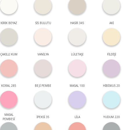
KIRIK BEYAZ
SİS BULUTU
HASIR 345
AKİ
ÇAKILLI KUM
VANİLYA
LÜLETAŞI
FİLDİŞİ
KORAL 285
BEJİ PEMBE
MASAL 100
HİBİSKUS 20
MASAL
İPEKSİ 35
LİLA
YUDUM 220
PEMBESİ