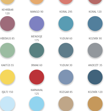
KEHRİBAR
MANGO 90
KORAL 295
KORAL 120
120
MENEKŞE
HİBİSKUS 85
YUDUM 60
KOZMİK 90
175
KAKTÜS 55
IRMAK 60
YUDUM 30
ANDEZİT 35
KARNAVAL
IŞILTI 150
RÜZGAR 85
KOZMİK 120
125