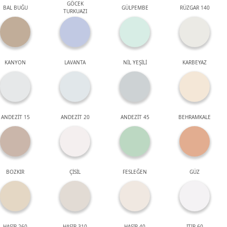
GÖCEK
BAL BUĞU
GÜLPEMBE
RÜZGAR 140
TURKUAZI
KANYON
LAVANTA
NİL YEŞİLİ
KARBEYAZ
ANDEZİT 15
ANDEZİT 20
ANDEZİT 45
BEHRAMKALE
BOZKIR
ÇİSİL
FESLEĞEN
GÜZ
HASIR 260
HASIR 310
HASIR 40
ITIR 60