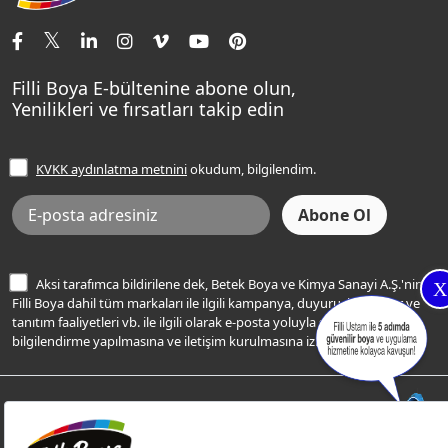
İletişim Bilgilerimiz
Tavan Boyaları
Renk Danışma
Momento Tek
Şampanya Rengi
Ev Bakım ve Hobi Boyaları
Filli Ustam
Sentomaxx Sentetik Boya
Haki Rengi
Yatak Odası Renkleri
Sıkça Sorulan Sorular
Sentomaxx İpeksi Mat
Filli Boya E-bültenine abone olun,
Açık Mavi Rengi
Yenilikleri ve fırsatları takip edin
Ücretsiz Yalıtım Keşif Hizmeti
Momento Life
Bej Rengi
İşlem Rehberi
Frezya Rengi
KVKK aydınlatma metnini
okudum, bilgilendim.
Bilgi Toplumu Hizmetleri
İnternet Sitesi Kullanım Koşulları
KVKK Talep Formu
KVKK Aydınlatma Metni
Aksi tarafımca bildirilene dek, Betek Boya ve Kimya Sanayi A.Ş.'nin
X
Filli Boya dahil tüm markaları ile ilgili kampanya, duyuru, hizmetler ve
tanıtım faaliyetleri vb. ile ilgili olarak e-posta yoluyla şahsıma
bilgilendirme yapılmasına ve iletişim kurulmasına izin veriyorum.
© Filli Boya 2026. Tüm Hakları Saklıdır.