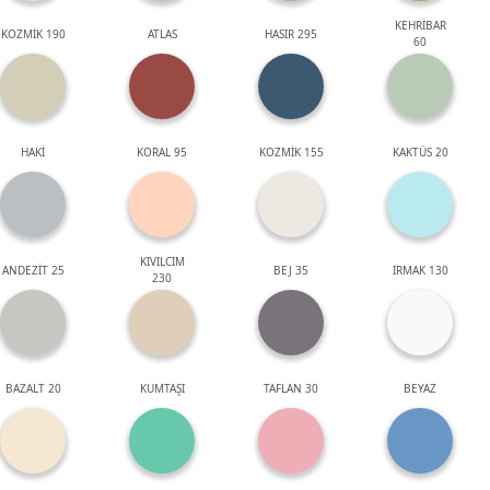
KEHRİBAR
KOZMİK 190
ATLAS
HASIR 295
60
HAKİ
KORAL 95
KOZMİK 155
KAKTÜS 20
KIVILCIM
ANDEZİT 25
BEJ 35
IRMAK 130
230
BAZALT 20
KUMTAŞI
TAFLAN 30
BEYAZ