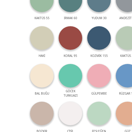
KAKTÜS 55
IRMAK 60
YUDUM 30
ANDEZİT
HAKİ
KORAL 95
KOZMİK 155
KAKTÜS 
GÖCEK
BAL BUĞU
GÜLPEMBE
RÜZGAR 
TURKUAZI
BOZKIR
ÇİSİL
FESLEĞEN
GÜZ