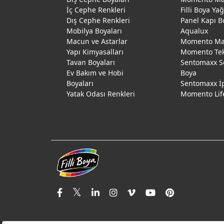
İç Cephe Renkleri
Filli Boya Ya
Dış Cephe Renkleri
Panel Kapı B
Mobilya Boyaları
Aqualux
Macun ve Astarlar
Momento Max
Yapı Kimyasalları
Momento Te
Tavan Boyaları
Sentomaxx S
Ev Bakım ve Hobi
Boya
Boyaları
Sentomaxx İ
Yatak Odası Renkleri
Momento Lif