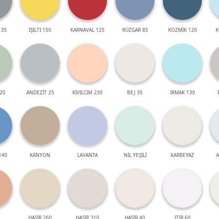
 35
IŞILTI 150
KARNAVAL 125
RÜZGAR 85
KOZMİK 120
K
20
ANDEZİT 25
KIVILCIM 230
BEJ 35
IRMAK 130
140
KANYON
LAVANTA
NİL YEŞİLİ
KARBEYAZ
A
HASIR 260
HASIR 310
HASIR 40
ITIR 60