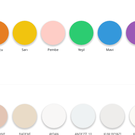
cu
Sarı
Pembe
Yeşil
Mavi
HVE
BADEMİ
AYDAN
ANDEZİT 10
KUM BEYAZI
K