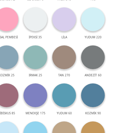
SAL PEMBESİ
İPEKSİ 35
LİLA
YUDUM 220
KOZMİK 25
IRMAK 25
TAN 270
ANDEZİT 60
İBİSKUS 85
MENEKŞE 175
YUDUM 60
KOZMİK 90