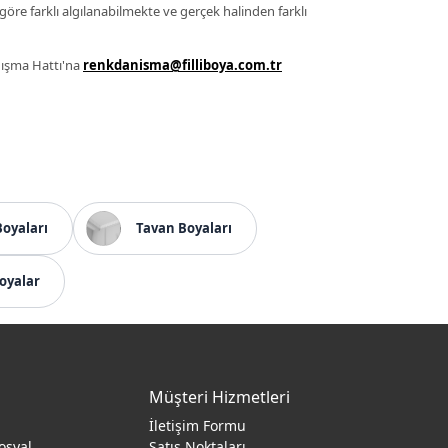
 göre farklı algılanabilmekte ve gerçek halinden farklı
anışma Hattı'na
renkdanisma@filliboya.com.tr
Boyaları
Tavan Boyaları
oyalar
Müşteri Hizmetleri
İletişim Formu
osyal
Satış Noktaları