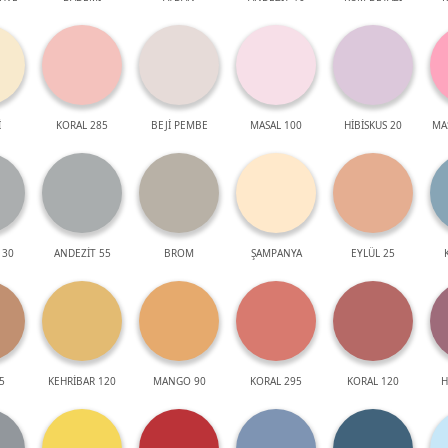
İ
KORAL 285
BEJİ PEMBE
MASAL 100
HİBİSKUS 20
MA
 30
ANDEZİT 55
BROM
ŞAMPANYA
EYLÜL 25
5
KEHRİBAR 120
MANGO 90
KORAL 295
KORAL 120
H