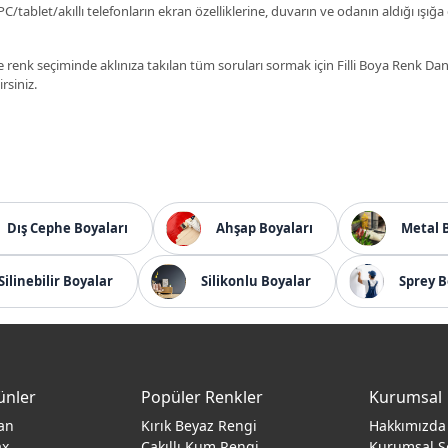
C/tablet/akıllı telefonların ekran özelliklerine, duvarın ve odanın aldığı ışığa
 renk seçiminde aklınıza takılan tüm soruları sormak için Filli Boya Renk D
irsiniz.
Dış Cephe Boyaları
Ahşap Boyaları
Metal 
Silinebilir Boyalar
Silikonlu Boyalar
Sprey B
ünler
Popüler Renkler
Kurumsal
an
Kırık Beyaz Rengi
Hakkımızda
ax
Çakıllı Kum Rengi
Kurumsal S