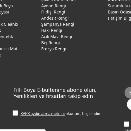
ğlı Boya
Aydan Rengi
Sorumluluk
oyası
Fildişi Rengi
Basın Odas
Andezit Rengi
İletişim Bil
 Cleanix
Şampanya Rengi
k
Haki Rengi
entetik
Açık Mavi Rengi
Bej Rengi
peksi Mat
Frezya Rengi
e
Filli Boya E-bültenine abone olun,
Yenilikleri ve fırsatları takip edin
KVKK aydınlatma metnini
okudum, bilgilendim.
Sana