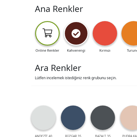
Ana Renkler
Online Renkler
Kahverengi
Kırmızı
Turun
Ara Renkler
Lütfen incelemek istediğiniz renk grubunu seçin.
ANDEZİT 40
RÜZGAR 35
BAZALT 35
PUDRA KA