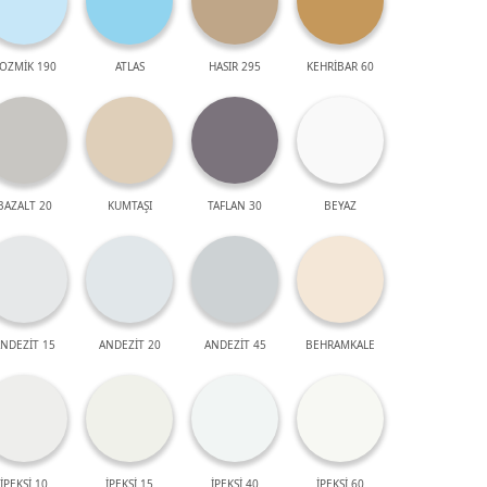
OZMİK 190
ATLAS
HASIR 295
KEHRİBAR 60
BAZALT 20
KUMTAŞI
TAFLAN 30
BEYAZ
NDEZİT 15
ANDEZİT 20
ANDEZİT 45
BEHRAMKALE
İPEKSİ 10
İPEKSİ 15
İPEKSİ 40
İPEKSİ 60