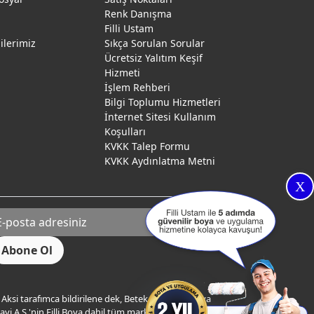
Renk Danışma
ı
Filli Ustam
gilerimiz
Sıkça Sorulan Sorular
Ücretsiz Yalıtım Keşif
Hizmeti
İşlem Rehberi
Bilgi Toplumu Hizmetleri
İnternet Sitesi Kullanım
Koşulları
KVKK Talep Formu
KVKK Aydınlatma Metni
X
Aksi tarafımca bildirilene dek, Betek Boya ve Kimya
yi A.Ş.'nin Filli Boya dahil tüm markaları ile ilgili