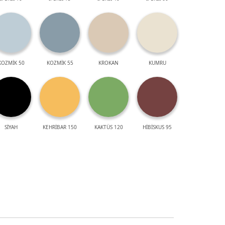
KOZMİK 50
KOZMİK 55
KROKAN
KUMRU
SİYAH
KEHRİBAR 150
KAKTÜS 120
HİBİSKUS 95