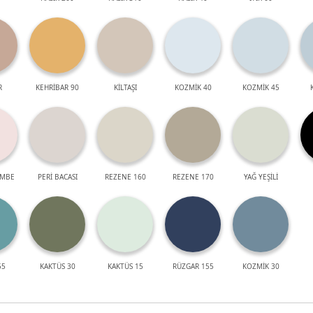
R
KEHRİBAR 90
KİLTAŞI
KOZMİK 40
KOZMİK 45
EMBE
PERİ BACASI
REZENE 160
REZENE 170
YAĞ YEŞİLİ
55
KAKTÜS 30
KAKTÜS 15
RÜZGAR 155
KOZMİK 30