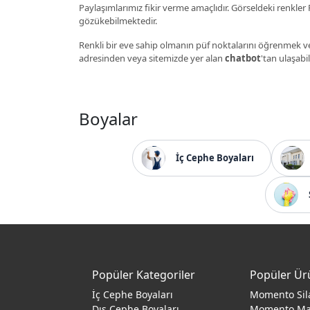
Paylaşımlarımız fikir verme amaçlıdır. Görseldeki renkler P
gözükebilmektedir.
Renkli bir eve sahip olmanın püf noktalarını öğrenmek ve
adresinden veya sitemizde yer alan
chatbot
'tan ulaşabil
Boyalar
İç Cephe Boyaları
Popüler Kategoriler
Popüler Ür
İç Cephe Boyaları
Momento Sil
Dış Cephe Boyaları
Momento M