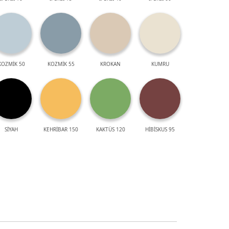
KOZMİK 50
KOZMİK 55
KROKAN
KUMRU
SİYAH
KEHRİBAR 150
KAKTÜS 120
HİBİSKUS 95