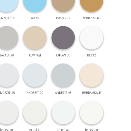
OZMİK 190
ATLAS
HASIR 295
KEHRİBAR 60
BAZALT 20
KUMTAŞI
TAFLAN 30
BEYAZ
NDEZİT 15
ANDEZİT 20
ANDEZİT 45
BEHRAMKALE
İPEKSİ 10
İPEKSİ 15
İPEKSİ 40
İPEKSİ 60