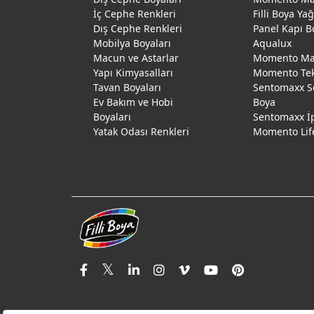
İç Cephe Renkleri
Filli Boya Ya
Dış Cephe Renkleri
Panel Kapı B
Mobilya Boyaları
Aqualux
Macun ve Astarlar
Momento Max
Yapı Kimyasalları
Momento Te
Tavan Boyaları
Sentomaxx S
Ev Bakım ve Hobi
Boya
Boyaları
Sentomaxx İ
Yatak Odası Renkleri
Momento Lif