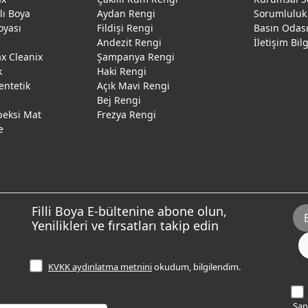
ğlı Boya
Aydan Rengi
Sorumluluk
oyası
Fildişi Rengi
Basın Odas
Andezit Rengi
İletişim Bil
 Cleanix
Şampanya Rengi
k
Haki Rengi
entetik
Açık Mavi Rengi
Bej Rengi
peksi Mat
Frezya Rengi
e
Filli Boya E-bültenine abone olun,
Yenilikleri ve fırsatları takip edin
KVKK aydınlatma metnini
okudum, bilgilendim.
Sana