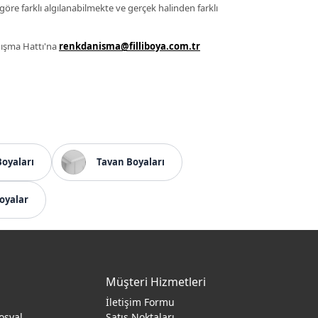
 göre farklı algılanabilmekte ve gerçek halinden farklı
anışma Hattı'na
renkdanisma@filliboya.com.tr
Boyaları
Tavan Boyaları
oyalar
Müşteri Hizmetleri
İletişim Formu
osyal
Satış Noktaları