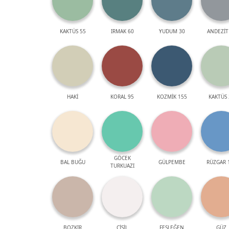
KAKTÜS 55
IRMAK 60
YUDUM 30
ANDEZİT
HAKİ
KORAL 95
KOZMİK 155
KAKTÜS 
GÖCEK
BAL BUĞU
GÜLPEMBE
RÜZGAR 
TURKUAZI
BOZKIR
ÇİSİL
FESLEĞEN
GÜZ