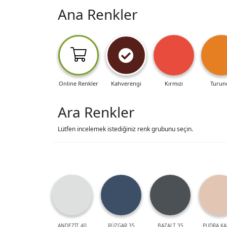
Ana Renkler
Online Renkler
Kahverengi
Kırmızı
Turun
Ara Renkler
Lütfen incelemek istediğiniz renk grubunu seçin.
ANDEZİT 40
RÜZGAR 35
BAZALT 35
PUDRA KA