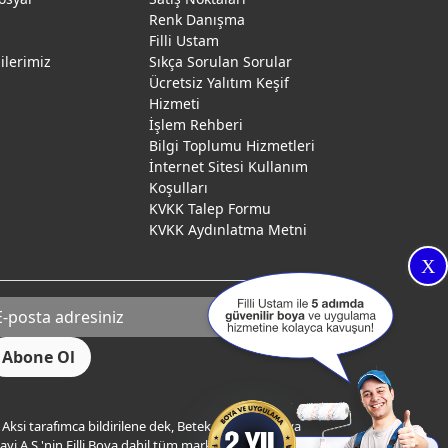
Renk Danışma
ı
Filli Ustam
gilerimiz
Sıkça Sorulan Sorular
Ücretsiz Yalıtım Keşif
Hizmeti
İşlem Rehberi
Bilgi Toplumu Hizmetleri
İnternet Sitesi Kullanım
Koşulları
KVKK Talep Formu
KVKK Aydınlatma Metni
X
Aksi tarafımca bildirilene dek, Betek Boya ve Kimya
yi A.Ş.'nin Filli Boya dahil tüm markaları ile ilgili