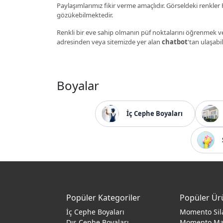
Paylaşımlarımız fikir verme amaçlıdır. Görseldeki renkler P
gözükebilmektedir.
Renkli bir eve sahip olmanın püf noktalarını öğrenmek ve
adresinden veya sitemizde yer alan
chatbot
'tan ulaşabil
Boyalar
İç Cephe Boyaları
Popüler Kategoriler
Popüler Ür
İç Cephe Boyaları
Momento Sil
Dış Cephe Boyaları
Momento M