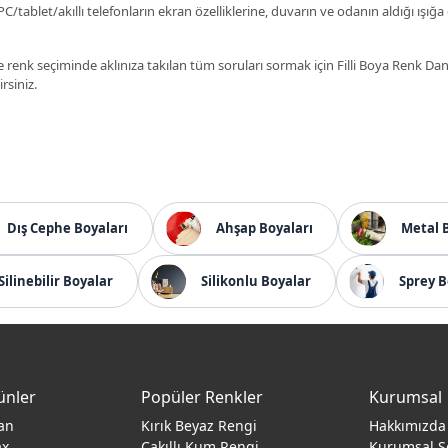
C/tablet/akıllı telefonların ekran özelliklerine, duvarın ve odanın aldığı ışığa
 renk seçiminde aklınıza takılan tüm soruları sormak için Filli Boya Renk D
irsiniz.
Dış Cephe Boyaları
Ahşap Boyaları
Metal 
Silinebilir Boyalar
Silikonlu Boyalar
Sprey B
ünler
Popüler Renkler
Kurumsal
an
Kırık Beyaz Rengi
Hakkımızda
ax
Çakıllı Kum Rengi
Kurumsal S