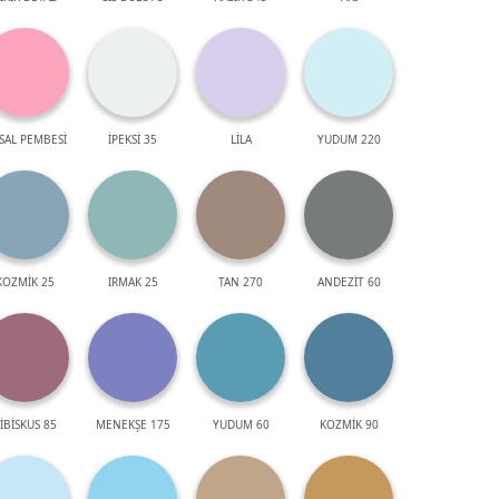
SAL PEMBESİ
İPEKSİ 35
LİLA
YUDUM 220
KOZMİK 25
IRMAK 25
TAN 270
ANDEZİT 60
İBİSKUS 85
MENEKŞE 175
YUDUM 60
KOZMİK 90