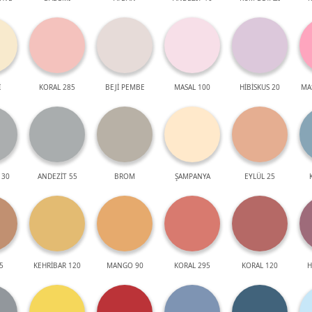
İ
KORAL 285
BEJİ PEMBE
MASAL 100
HİBİSKUS 20
MA
 30
ANDEZİT 55
BROM
ŞAMPANYA
EYLÜL 25
5
KEHRİBAR 120
MANGO 90
KORAL 295
KORAL 120
H