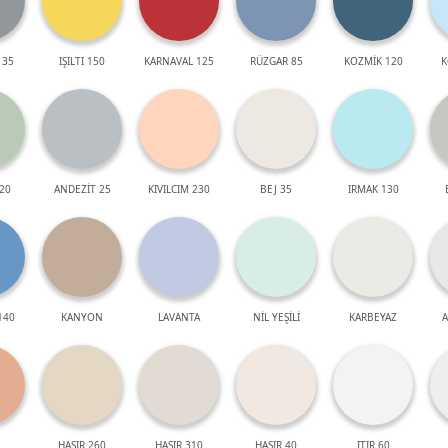
 35
IŞILTI 150
KARNAVAL 125
RÜZGAR 85
KOZMİK 120
K
20
ANDEZİT 25
KIVILCIM 230
BEJ 35
IRMAK 130
140
KANYON
LAVANTA
NİL YEŞİLİ
KARBEYAZ
A
HASIR 260
HASIR 310
HASIR 40
ITIR 60