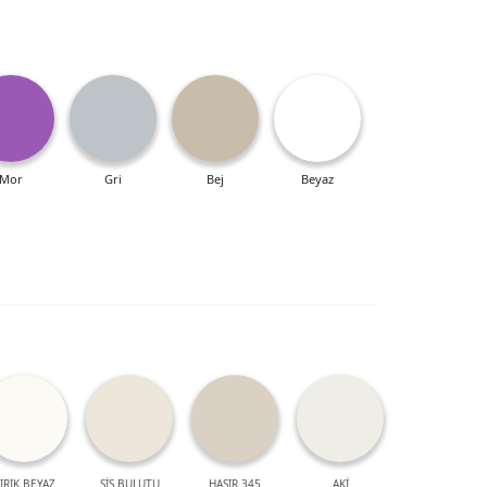
Mor
Gri
Bej
Beyaz
IRIK BEYAZ
SİS BULUTU
HASIR 345
AKİ