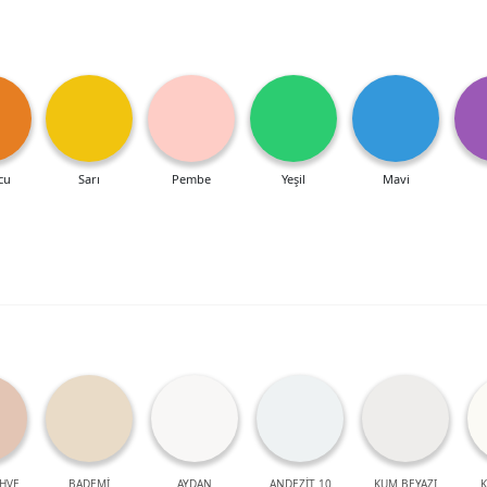
cu
Sarı
Pembe
Yeşil
Mavi
HVE
BADEMİ
AYDAN
ANDEZİT 10
KUM BEYAZI
K