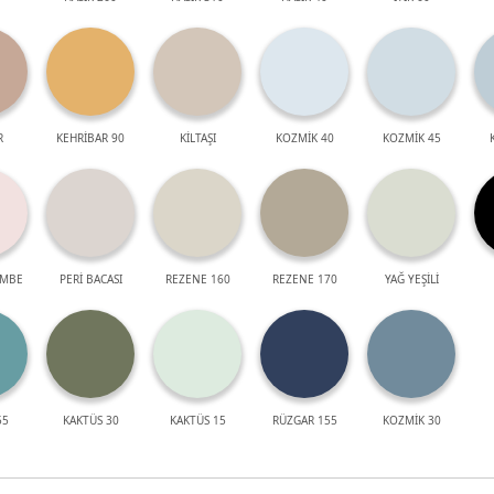
R
KEHRİBAR 90
KİLTAŞI
KOZMİK 40
KOZMİK 45
EMBE
PERİ BACASI
REZENE 160
REZENE 170
YAĞ YEŞİLİ
55
KAKTÜS 30
KAKTÜS 15
RÜZGAR 155
KOZMİK 30