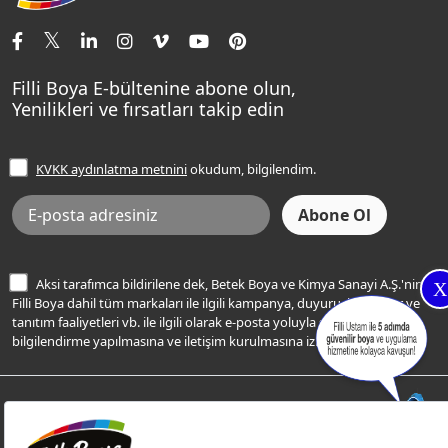
İletişim Bilgilerimiz
Tavan Boyaları
Renk Danışma
Momento Tek
Şampanya Rengi
Ev Bakım ve Hobi Boyaları
Filli Ustam
Sentomaxx Sentetik Boya
Haki Rengi
Yatak Odası Renkleri
Sıkça Sorulan Sorular
Sentomaxx İpeksi Mat
Filli Boya E-bültenine abone olun,
Açık Mavi Rengi
Yenilikleri ve fırsatları takip edin
Ücretsiz Yalıtım Keşif Hizmeti
Momento Life
Bej Rengi
İşlem Rehberi
Frezya Rengi
KVKK aydınlatma metnini
okudum, bilgilendim.
Bilgi Toplumu Hizmetleri
İnternet Sitesi Kullanım Koşulları
KVKK Talep Formu
KVKK Aydınlatma Metni
Aksi tarafımca bildirilene dek, Betek Boya ve Kimya Sanayi A.Ş.'nin
X
Filli Boya dahil tüm markaları ile ilgili kampanya, duyuru, hizmetler ve
tanıtım faaliyetleri vb. ile ilgili olarak e-posta yoluyla şahsıma
bilgilendirme yapılmasına ve iletişim kurulmasına izin veriyorum.
© Filli Boya 2026. Tüm Hakları Saklıdır.