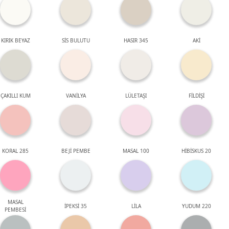
KIRIK BEYAZ
SİS BULUTU
HASIR 345
AKİ
ÇAKILLI KUM
VANİLYA
LÜLETAŞI
FİLDİŞİ
KORAL 285
BEJİ PEMBE
MASAL 100
HİBİSKUS 20
MASAL
İPEKSİ 35
LİLA
YUDUM 220
PEMBESİ