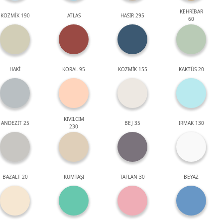
KEHRİBAR
KOZMİK 190
ATLAS
HASIR 295
60
HAKİ
KORAL 95
KOZMİK 155
KAKTÜS 20
KIVILCIM
ANDEZİT 25
BEJ 35
IRMAK 130
230
BAZALT 20
KUMTAŞI
TAFLAN 30
BEYAZ