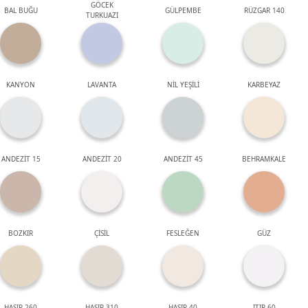
GÖCEK
BAL BUĞU
GÜLPEMBE
RÜZGAR 140
TURKUAZI
KANYON
LAVANTA
NİL YEŞİLİ
KARBEYAZ
ANDEZİT 15
ANDEZİT 20
ANDEZİT 45
BEHRAMKALE
BOZKIR
ÇİSİL
FESLEĞEN
GÜZ
HASIR 260
HASIR 310
HASIR 40
ITIR 60