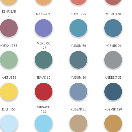
KEHRİBAR
MANGO 90
KORAL 295
KORAL 120
120
MENEKŞE
HİBİSKUS 85
YUDUM 60
KOZMİK 90
175
KAKTÜS 55
IRMAK 60
YUDUM 30
ANDEZİT 35
KARNAVAL
IŞILTI 150
RÜZGAR 85
KOZMİK 120
125