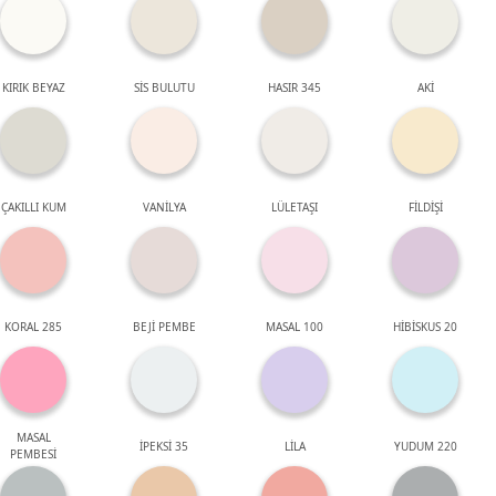
KIRIK BEYAZ
SİS BULUTU
HASIR 345
AKİ
ÇAKILLI KUM
VANİLYA
LÜLETAŞI
FİLDİŞİ
KORAL 285
BEJİ PEMBE
MASAL 100
HİBİSKUS 20
MASAL
İPEKSİ 35
LİLA
YUDUM 220
PEMBESİ