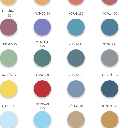
KEHRİBAR
MANGO 90
KORAL 295
KORAL 120
120
MENEKŞE
HİBİSKUS 85
YUDUM 60
KOZMİK 90
175
KAKTÜS 55
IRMAK 60
YUDUM 30
ANDEZİT 35
KARNAVAL
IŞILTI 150
RÜZGAR 85
KOZMİK 120
125