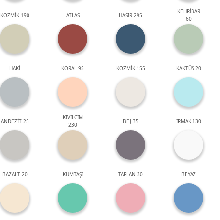
KEHRİBAR
KOZMİK 190
ATLAS
HASIR 295
60
HAKİ
KORAL 95
KOZMİK 155
KAKTÜS 20
KIVILCIM
ANDEZİT 25
BEJ 35
IRMAK 130
230
BAZALT 20
KUMTAŞI
TAFLAN 30
BEYAZ