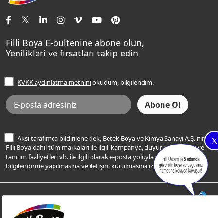
İletişim Bilgilerimiz
Tavan Boyaları
Renk Danışma
Momento Tek
Şampanya Rengi
Ev Bakım ve Hobi Boyaları
Filli Ustam
Sentomaxx Sentetik Boya
Haki Rengi
Yatak Odası Renkleri
Sıkça Sorulan Sorular
Sentomaxx İpeksi Mat
Filli Boya E-bültenine abone olun,
Açık Mavi Rengi
Yenilikleri ve fırsatları takip edin
Ücretsiz Yalıtım Keşif Hizmeti
Momento Life
Bej Rengi
İşlem Rehberi
Frezya Rengi
KVKK aydınlatma metnini
okudum, bilgilendim.
Bilgi Toplumu Hizmetleri
İnternet Sitesi Kullanım Koşulları
KVKK Talep Formu
KVKK Aydınlatma Metni
Aksi tarafımca bildirilene dek, Betek Boya ve Kimya Sanayi A.Ş.'nin
X
Filli Boya dahil tüm markaları ile ilgili kampanya, duyuru, hizmetler ve
tanıtım faaliyetleri vb. ile ilgili olarak e-posta yoluyla şahsıma
bilgilendirme yapılmasına ve iletişim kurulmasına izin veriyorum.
© Filli Boya 2026. Tüm Hakları Saklıdır.