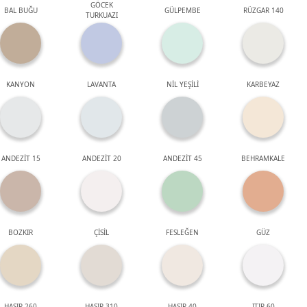
GÖCEK
BAL BUĞU
GÜLPEMBE
RÜZGAR 140
TURKUAZI
KANYON
LAVANTA
NİL YEŞİLİ
KARBEYAZ
ANDEZİT 15
ANDEZİT 20
ANDEZİT 45
BEHRAMKALE
BOZKIR
ÇİSİL
FESLEĞEN
GÜZ
HASIR 260
HASIR 310
HASIR 40
ITIR 60