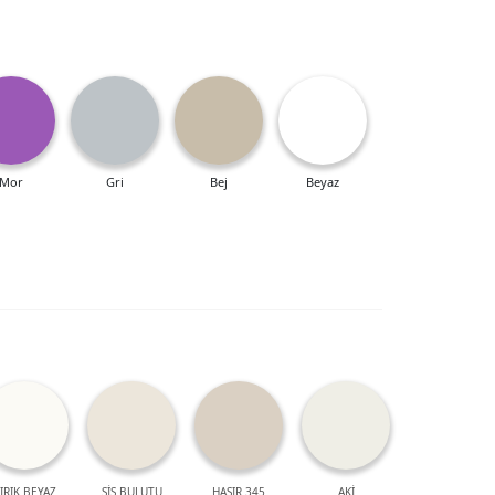
Mor
Gri
Bej
Beyaz
IRIK BEYAZ
SİS BULUTU
HASIR 345
AKİ