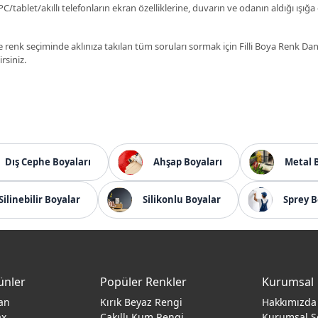
C/tablet/akıllı telefonların ekran özelliklerine, duvarın ve odanın aldığı ışığa
 renk seçiminde aklınıza takılan tüm soruları sormak için Filli Boya Renk D
irsiniz.
Dış Cephe Boyaları
Ahşap Boyaları
Metal 
Silinebilir Boyalar
Silikonlu Boyalar
Sprey B
ünler
Popüler Renkler
Kurumsal
an
Kırık Beyaz Rengi
Hakkımızda
ax
Çakıllı Kum Rengi
Kurumsal S