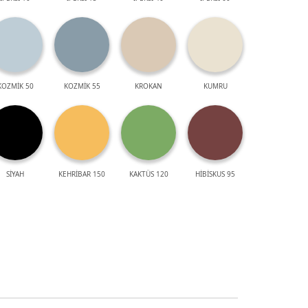
KOZMİK 50
KOZMİK 55
KROKAN
KUMRU
SİYAH
KEHRİBAR 150
KAKTÜS 120
HİBİSKUS 95