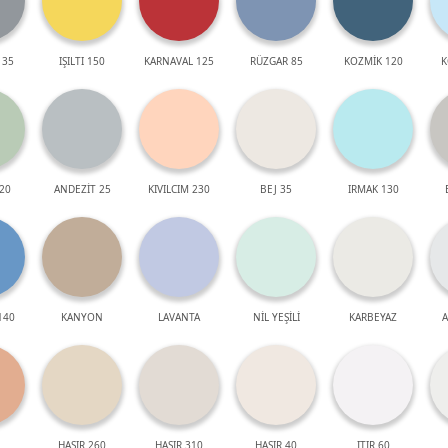
 35
IŞILTI 150
KARNAVAL 125
RÜZGAR 85
KOZMİK 120
K
20
ANDEZİT 25
KIVILCIM 230
BEJ 35
IRMAK 130
140
KANYON
LAVANTA
NİL YEŞİLİ
KARBEYAZ
A
HASIR 260
HASIR 310
HASIR 40
ITIR 60