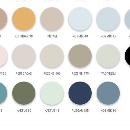
R
KEHRİBAR 90
KİLTAŞI
KOZMİK 40
KOZMİK 45
EMBE
PERİ BACASI
REZENE 160
REZENE 170
YAĞ YEŞİLİ
55
KAKTÜS 30
KAKTÜS 15
RÜZGAR 155
KOZMİK 30