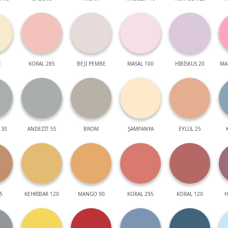
İ
KORAL 285
BEJİ PEMBE
MASAL 100
HİBİSKUS 20
MA
 30
ANDEZİT 55
BROM
ŞAMPANYA
EYLÜL 25
5
KEHRİBAR 120
MANGO 90
KORAL 295
KORAL 120
H