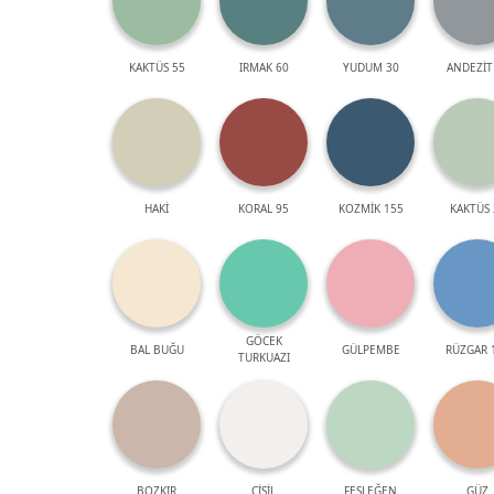
KAKTÜS 55
IRMAK 60
YUDUM 30
ANDEZİT
HAKİ
KORAL 95
KOZMİK 155
KAKTÜS 
GÖCEK
BAL BUĞU
GÜLPEMBE
RÜZGAR 
TURKUAZI
BOZKIR
ÇİSİL
FESLEĞEN
GÜZ