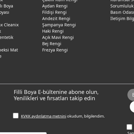
ğlı Boya
Aydan Rengi
Sorumluluk
oyası
Fildişi Rengi
Basın Odas
Andezit Rengi
İletişim Bil
 Cleanix
Şampanya Rengi
k
Haki Rengi
entetik
Açık Mavi Rengi
Bej Rengi
peksi Mat
Frezya Rengi
e
Filli Boya E-bültenine abone olun,
Yenilikleri ve fırsatları takip edin
KVKK aydınlatma metnini
okudum, bilgilendim.
Sana