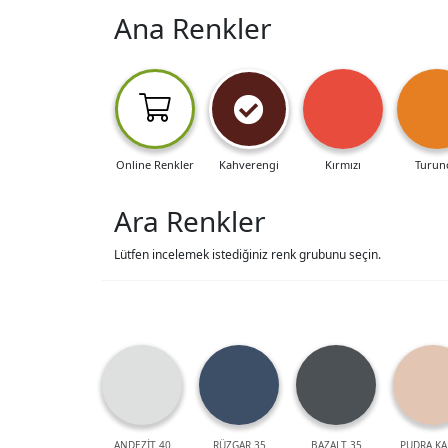
Ana Renkler
Online Renkler
Kahverengi
Kırmızı
Turun
Ara Renkler
Lütfen incelemek istediğiniz renk grubunu seçin.
ANDEZİT 40
RÜZGAR 35
BAZALT 35
PUDRA KA