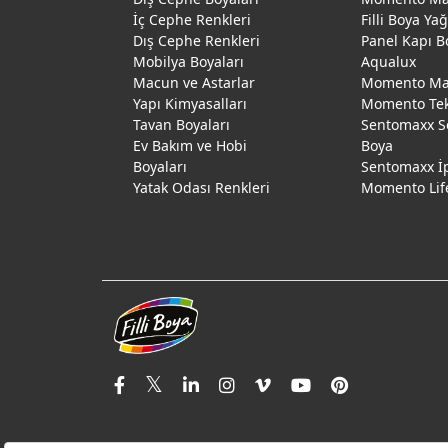
İç Cephe Renkleri
Filli Boya Ya
Dış Cephe Renkleri
Panel Kapı B
Mobilya Boyaları
Aqualux
Macun ve Astarlar
Momento Max
Yapı Kimyasalları
Momento Te
Tavan Boyaları
Sentomaxx S
Ev Bakım ve Hobi
Boya
Boyaları
Sentomaxx İ
Yatak Odası Renkleri
Momento Lif