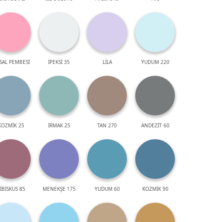
SAL PEMBESİ
İPEKSİ 35
LİLA
YUDUM 220
KOZMİK 25
IRMAK 25
TAN 270
ANDEZİT 60
İBİSKUS 85
MENEKŞE 175
YUDUM 60
KOZMİK 90