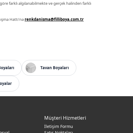
 göre farklı algılanabilmekte ve gerçek halinden farklı
anışma Hattı'na
renkdanisma@filliboya.com.tr
Boyaları
Tavan Boyaları
oyalar
Müşteri Hizmetleri
İletişim Formu
osyal
Satış Noktaları