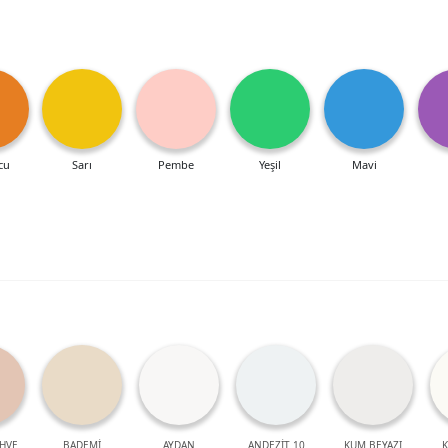
cu
Sarı
Pembe
Yeşil
Mavi
HVE
BADEMİ
AYDAN
ANDEZİT 10
KUM BEYAZI
K