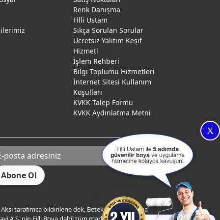
Renk Danışma
ı
Filli Ustam
gilerimiz
Sıkça Sorulan Sorular
Ücretsiz Yalıtım Keşif
Hizmeti
İşlem Rehberi
Bilgi Toplumu Hizmetleri
İnternet Sitesi Kullanım
Koşulları
KVKK Talep Formu
KVKK Aydınlatma Metni
X
Aksi tarafımca bildirilene dek, Betek Boya ve Kimya
yi A.Ş.'nin Filli Boya dahil tüm markaları ile ilgili