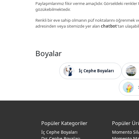
Paylaşımlarımız fikir verme amaçlıdır. Görseldeki renkler P
gözükebilmektedir.
Renkli bir eve sahip olmanın püf noktalarını öğrenmek ve
adresinden veya sitemizde yer alan
chatbot
'tan ulaşabil
Boyalar
İç Cephe Boyaları
Popüler Kategoriler
Popüler Ür
İç Cephe Boyaları
Momento Sil
Dış Cephe Boyaları
Momento M