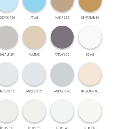
OZMİK 190
ATLAS
HASIR 295
KEHRİBAR 60
BAZALT 20
KUMTAŞI
TAFLAN 30
BEYAZ
NDEZİT 15
ANDEZİT 20
ANDEZİT 45
BEHRAMKALE
İPEKSİ 10
İPEKSİ 15
İPEKSİ 40
İPEKSİ 60