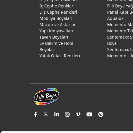
İç Cephe Renkleri
Filli Boya Ya
Dış Cephe Renkleri
Panel Kapı B
Mobilya Boyaları
Aqualux
Macun ve Astarlar
Momento Max
Yapı Kimyasalları
Momento Te
Tavan Boyaları
Sentomaxx S
Ev Bakım ve Hobi
Boya
Boyaları
Sentomaxx İ
Yatak Odası Renkleri
Momento Lif