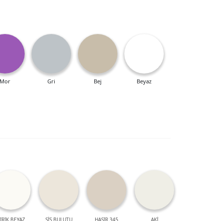
Mor
Gri
Bej
Beyaz
IRIK BEYAZ
SİS BULUTU
HASIR 345
AKİ