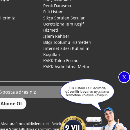
Renk Danışma
ı
Filli Ustam
gilerimiz
Sıkça Sorulan Sorular
Ücretsiz Yalıtım Keşif
Hizmeti
İşlem Rehberi
Bilgi Toplumu Hizmetleri
İnternet Sitesi Kullanım
Koşulları
KVKK Talep Formu
KVKK Aydınlatma Metni
X
Aksi tarafımca bildirilene dek, Betek Boya ve Kimya
yi A.Ş.'nin Filli Boya dahil tüm markaları ile ilgili