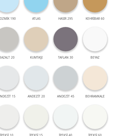
OZMİK 190
ATLAS
HASIR 295
KEHRİBAR 60
BAZALT 20
KUMTAŞI
TAFLAN 30
BEYAZ
NDEZİT 15
ANDEZİT 20
ANDEZİT 45
BEHRAMKALE
İPEKSİ 10
İPEKSİ 15
İPEKSİ 40
İPEKSİ 60