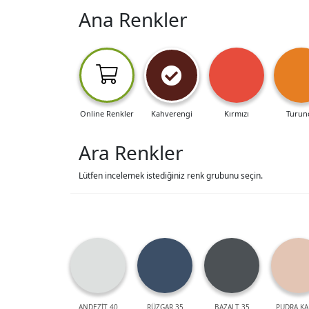
Ana Renkler
Online Renkler
Kahverengi
Kırmızı
Turun
Ara Renkler
Lütfen incelemek istediğiniz renk grubunu seçin.
ANDEZİT 40
RÜZGAR 35
BAZALT 35
PUDRA KA