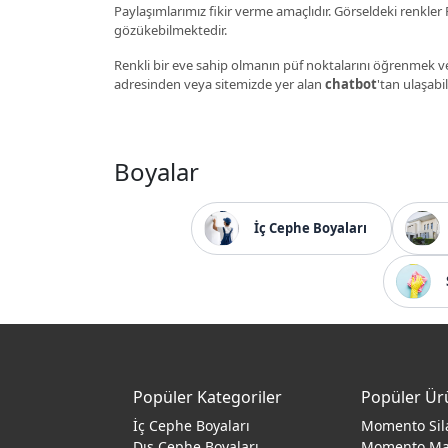
Paylaşımlarımız fikir verme amaçlıdır. Görseldeki renkler P
gözükebilmektedir.
Renkli bir eve sahip olmanın püf noktalarını öğrenmek ve
adresinden veya sitemizde yer alan
chatbot
'tan ulaşabil
Boyalar
İç Cephe Boyaları
Popüler Kategoriler
Popüler Ür
İç Cephe Boyaları
Momento Sil
Dış Cephe Boyaları
Momento M