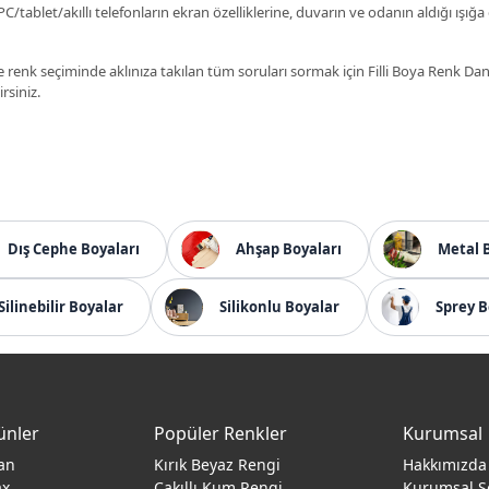
C/tablet/akıllı telefonların ekran özelliklerine, duvarın ve odanın aldığı ışığa
 renk seçiminde aklınıza takılan tüm soruları sormak için Filli Boya Renk D
irsiniz.
Dış Cephe Boyaları
Ahşap Boyaları
Metal 
Silinebilir Boyalar
Silikonlu Boyalar
Sprey B
ünler
Popüler Renkler
Kurumsal
an
Kırık Beyaz Rengi
Hakkımızda
ax
Çakıllı Kum Rengi
Kurumsal S