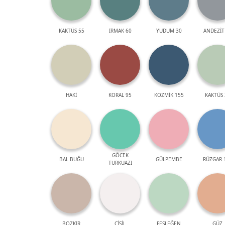
KAKTÜS 55
IRMAK 60
YUDUM 30
ANDEZİT
HAKİ
KORAL 95
KOZMİK 155
KAKTÜS 
GÖCEK
BAL BUĞU
GÜLPEMBE
RÜZGAR 
TURKUAZI
BOZKIR
ÇİSİL
FESLEĞEN
GÜZ