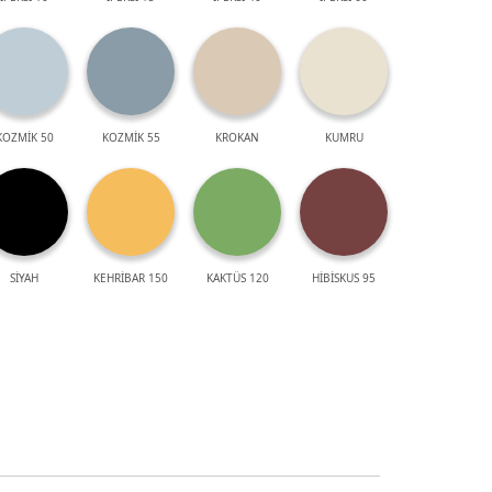
KOZMİK 50
KOZMİK 55
KROKAN
KUMRU
SİYAH
KEHRİBAR 150
KAKTÜS 120
HİBİSKUS 95