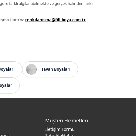
 göre farklı algılanabilmekte ve gerçek halinden farklı
anışma Hattı'na
renkdanisma@filliboya.com.tr
Boyaları
Tavan Boyaları
oyalar
Müşteri Hizmetleri
İletişim Formu
osyal
Satış Noktaları