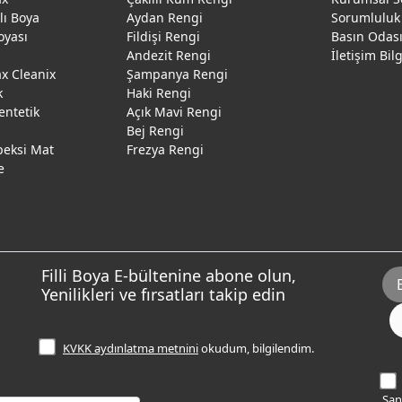
ğlı Boya
Aydan Rengi
Sorumluluk
oyası
Fildişi Rengi
Basın Odas
Andezit Rengi
İletişim Bil
 Cleanix
Şampanya Rengi
k
Haki Rengi
entetik
Açık Mavi Rengi
Bej Rengi
peksi Mat
Frezya Rengi
e
Filli Boya E-bültenine abone olun,
Yenilikleri ve fırsatları takip edin
KVKK aydınlatma metnini
okudum, bilgilendim.
Sana