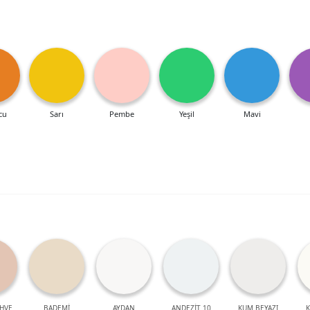
cu
Sarı
Pembe
Yeşil
Mavi
HVE
BADEMİ
AYDAN
ANDEZİT 10
KUM BEYAZI
K