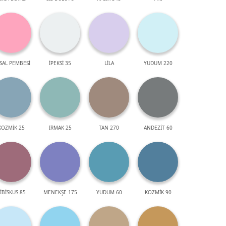
SAL PEMBESİ
İPEKSİ 35
LİLA
YUDUM 220
KOZMİK 25
IRMAK 25
TAN 270
ANDEZİT 60
İBİSKUS 85
MENEKŞE 175
YUDUM 60
KOZMİK 90