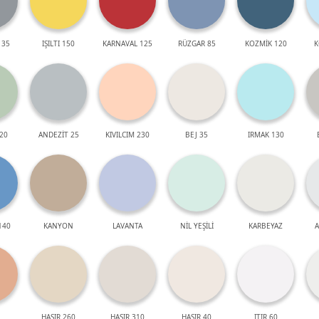
 35
IŞILTI 150
KARNAVAL 125
RÜZGAR 85
KOZMİK 120
K
20
ANDEZİT 25
KIVILCIM 230
BEJ 35
IRMAK 130
140
KANYON
LAVANTA
NİL YEŞİLİ
KARBEYAZ
A
HASIR 260
HASIR 310
HASIR 40
ITIR 60