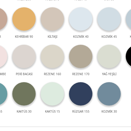
R
KEHRİBAR 90
KİLTAŞI
KOZMİK 40
KOZMİK 45
EMBE
PERİ BACASI
REZENE 160
REZENE 170
YAĞ YEŞİLİ
55
KAKTÜS 30
KAKTÜS 15
RÜZGAR 155
KOZMİK 30