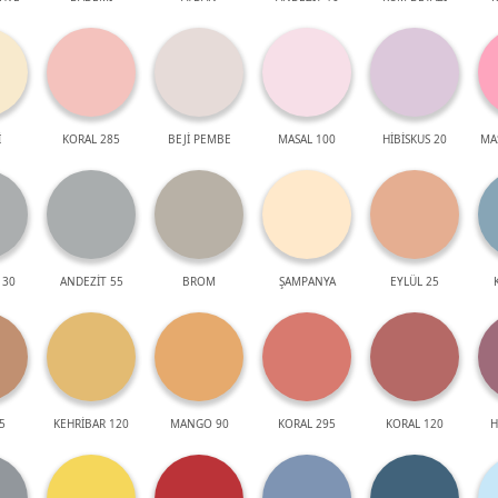
İ
KORAL 285
BEJİ PEMBE
MASAL 100
HİBİSKUS 20
MA
 30
ANDEZİT 55
BROM
ŞAMPANYA
EYLÜL 25
5
KEHRİBAR 120
MANGO 90
KORAL 295
KORAL 120
H