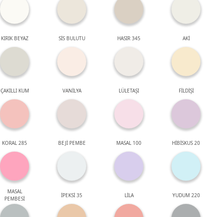
KIRIK BEYAZ
SİS BULUTU
HASIR 345
AKİ
ÇAKILLI KUM
VANİLYA
LÜLETAŞI
FİLDİŞİ
KORAL 285
BEJİ PEMBE
MASAL 100
HİBİSKUS 20
MASAL
İPEKSİ 35
LİLA
YUDUM 220
PEMBESİ