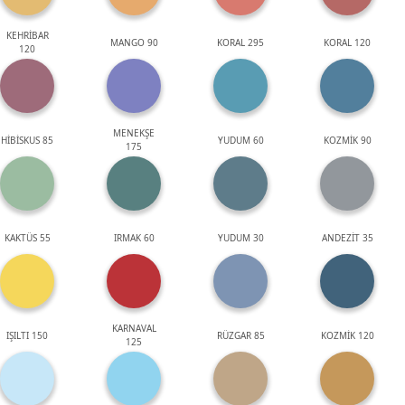
KEHRİBAR
MANGO 90
KORAL 295
KORAL 120
120
MENEKŞE
HİBİSKUS 85
YUDUM 60
KOZMİK 90
175
KAKTÜS 55
IRMAK 60
YUDUM 30
ANDEZİT 35
KARNAVAL
IŞILTI 150
RÜZGAR 85
KOZMİK 120
125