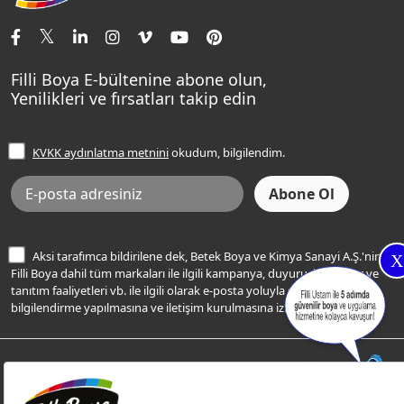
İletişim Bilgilerimiz
Tavan Boyaları
Renk Danışma
Momento Tek
Şampanya Rengi
Ev Bakım ve Hobi Boyaları
Filli Ustam
Sentomaxx Sentetik Boya
Haki Rengi
Yatak Odası Renkleri
Sıkça Sorulan Sorular
Sentomaxx İpeksi Mat
Filli Boya E-bültenine abone olun,
Açık Mavi Rengi
Yenilikleri ve fırsatları takip edin
Ücretsiz Yalıtım Keşif Hizmeti
Momento Life
Bej Rengi
İşlem Rehberi
Frezya Rengi
KVKK aydınlatma metnini
okudum, bilgilendim.
Bilgi Toplumu Hizmetleri
İnternet Sitesi Kullanım Koşulları
KVKK Talep Formu
KVKK Aydınlatma Metni
Aksi tarafımca bildirilene dek, Betek Boya ve Kimya Sanayi A.Ş.'nin
X
Filli Boya dahil tüm markaları ile ilgili kampanya, duyuru, hizmetler ve
tanıtım faaliyetleri vb. ile ilgili olarak e-posta yoluyla şahsıma
bilgilendirme yapılmasına ve iletişim kurulmasına izin veriyorum.
© Filli Boya 2026. Tüm Hakları Saklıdır.