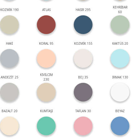
KEHRİBAR
KOZMİK 190
ATLAS
HASIR 295
60
HAKİ
KORAL 95
KOZMİK 155
KAKTÜS 20
KIVILCIM
ANDEZİT 25
BEJ 35
IRMAK 130
230
BAZALT 20
KUMTAŞI
TAFLAN 30
BEYAZ