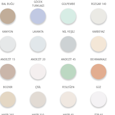
GÖCEK
BAL BUĞU
GÜLPEMBE
RÜZGAR 140
TURKUAZI
KANYON
LAVANTA
NİL YEŞİLİ
KARBEYAZ
ANDEZİT 15
ANDEZİT 20
ANDEZİT 45
BEHRAMKALE
BOZKIR
ÇİSİL
FESLEĞEN
GÜZ
HASIR 260
HASIR 310
HASIR 40
ITIR 60