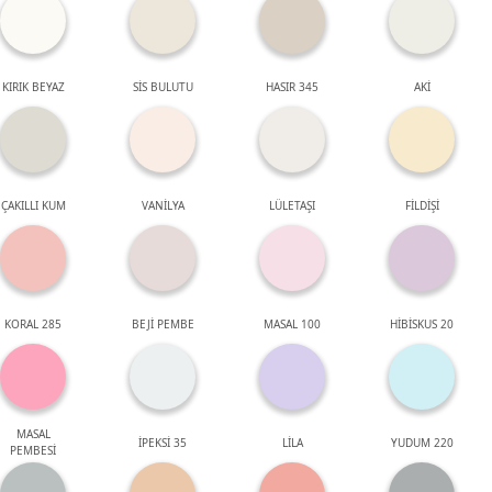
KIRIK BEYAZ
SİS BULUTU
HASIR 345
AKİ
ÇAKILLI KUM
VANİLYA
LÜLETAŞI
FİLDİŞİ
KORAL 285
BEJİ PEMBE
MASAL 100
HİBİSKUS 20
MASAL
İPEKSİ 35
LİLA
YUDUM 220
PEMBESİ