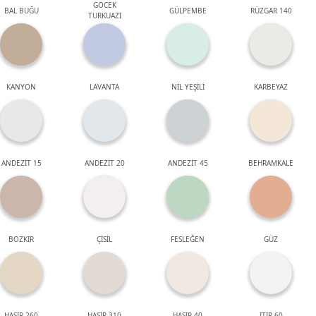
GÖCEK
BAL BUĞU
GÜLPEMBE
RÜZGAR 140
TURKUAZI
KANYON
LAVANTA
NİL YEŞİLİ
KARBEYAZ
ANDEZİT 15
ANDEZİT 20
ANDEZİT 45
BEHRAMKALE
BOZKIR
ÇİSİL
FESLEĞEN
GÜZ
HASIR 260
HASIR 310
HASIR 40
ITIR 60