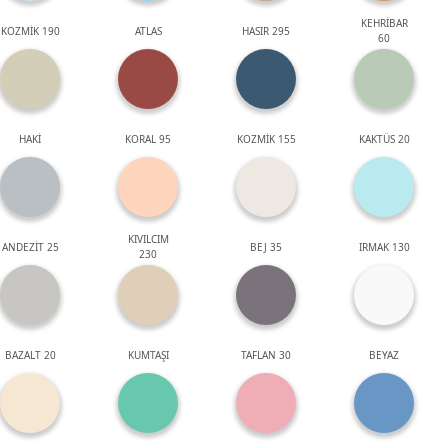
KEHRİBAR
KOZMİK 190
ATLAS
HASIR 295
60
HAKİ
KORAL 95
KOZMİK 155
KAKTÜS 20
KIVILCIM
ANDEZİT 25
BEJ 35
IRMAK 130
230
BAZALT 20
KUMTAŞI
TAFLAN 30
BEYAZ