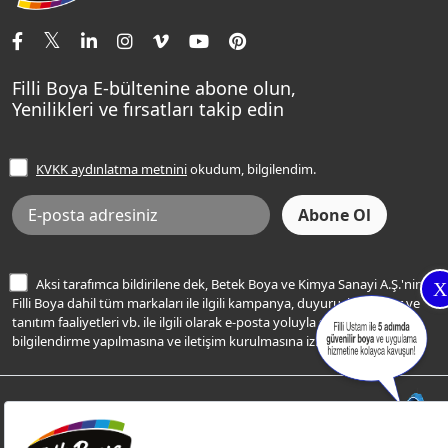
İletişim Bilgilerimiz
Tavan Boyaları
Renk Danışma
Momento Tek
Şampanya Rengi
Ev Bakım ve Hobi Boyaları
Filli Ustam
Sentomaxx Sentetik Boya
Haki Rengi
Yatak Odası Renkleri
Sıkça Sorulan Sorular
Sentomaxx İpeksi Mat
Filli Boya E-bültenine abone olun,
Açık Mavi Rengi
Yenilikleri ve fırsatları takip edin
Ücretsiz Yalıtım Keşif Hizmeti
Momento Life
Bej Rengi
İşlem Rehberi
Frezya Rengi
KVKK aydınlatma metnini
okudum, bilgilendim.
Bilgi Toplumu Hizmetleri
İnternet Sitesi Kullanım Koşulları
KVKK Talep Formu
KVKK Aydınlatma Metni
Aksi tarafımca bildirilene dek, Betek Boya ve Kimya Sanayi A.Ş.'nin
X
Filli Boya dahil tüm markaları ile ilgili kampanya, duyuru, hizmetler ve
tanıtım faaliyetleri vb. ile ilgili olarak e-posta yoluyla şahsıma
bilgilendirme yapılmasına ve iletişim kurulmasına izin veriyorum.
© Filli Boya 2026. Tüm Hakları Saklıdır.