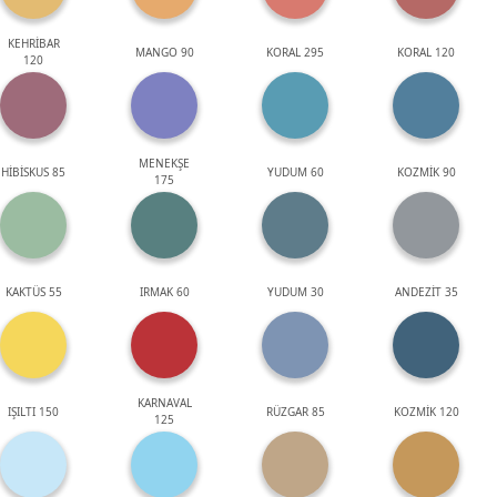
KEHRİBAR
MANGO 90
KORAL 295
KORAL 120
120
MENEKŞE
HİBİSKUS 85
YUDUM 60
KOZMİK 90
175
KAKTÜS 55
IRMAK 60
YUDUM 30
ANDEZİT 35
KARNAVAL
IŞILTI 150
RÜZGAR 85
KOZMİK 120
125