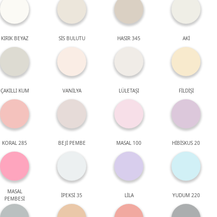
KIRIK BEYAZ
SİS BULUTU
HASIR 345
AKİ
ÇAKILLI KUM
VANİLYA
LÜLETAŞI
FİLDİŞİ
KORAL 285
BEJİ PEMBE
MASAL 100
HİBİSKUS 20
MASAL
İPEKSİ 35
LİLA
YUDUM 220
PEMBESİ