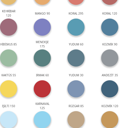
KEHRİBAR
MANGO 90
KORAL 295
KORAL 120
120
MENEKŞE
HİBİSKUS 85
YUDUM 60
KOZMİK 90
175
KAKTÜS 55
IRMAK 60
YUDUM 30
ANDEZİT 35
KARNAVAL
IŞILTI 150
RÜZGAR 85
KOZMİK 120
125