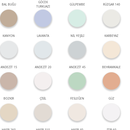
GÖCEK
BAL BUĞU
GÜLPEMBE
RÜZGAR 140
TURKUAZI
KANYON
LAVANTA
NİL YEŞİLİ
KARBEYAZ
ANDEZİT 15
ANDEZİT 20
ANDEZİT 45
BEHRAMKALE
BOZKIR
ÇİSİL
FESLEĞEN
GÜZ
HASIR 260
HASIR 310
HASIR 40
ITIR 60