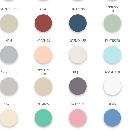
KEHRİBAR
KOZMİK 190
ATLAS
HASIR 295
60
HAKİ
KORAL 95
KOZMİK 155
KAKTÜS 20
KIVILCIM
ANDEZİT 25
BEJ 35
IRMAK 130
230
BAZALT 20
KUMTAŞI
TAFLAN 30
BEYAZ