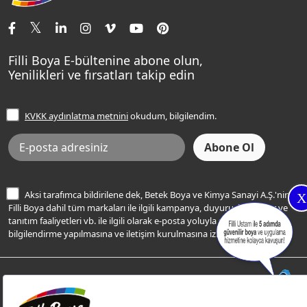
İletişim Bilgilerimiz
Tavan Boyaları
Renk Danışma
Momento Tek
Şampanya Rengi
Ev Bakım ve Hobi Boyaları
Filli Ustam
Sentomaxx Sentetik Boya
Haki Rengi
Yatak Odası Renkleri
Sıkça Sorulan Sorular
Sentomaxx İpeksi Mat
Filli Boya E-bültenine abone olun,
Açık Mavi Rengi
Yenilikleri ve fırsatları takip edin
Ücretsiz Yalıtım Keşif Hizmeti
Momento Life
Bej Rengi
İşlem Rehberi
Frezya Rengi
KVKK aydınlatma metnini
okudum, bilgilendim.
Bilgi Toplumu Hizmetleri
İnternet Sitesi Kullanım Koşulları
KVKK Talep Formu
KVKK Aydınlatma Metni
Aksi tarafımca bildirilene dek, Betek Boya ve Kimya Sanayi A.Ş.'nin
X
Filli Boya dahil tüm markaları ile ilgili kampanya, duyuru, hizmetler ve
tanıtım faaliyetleri vb. ile ilgili olarak e-posta yoluyla şahsıma
bilgilendirme yapılmasına ve iletişim kurulmasına izin veriyorum.
© Filli Boya 2026. Tüm Hakları Saklıdır.