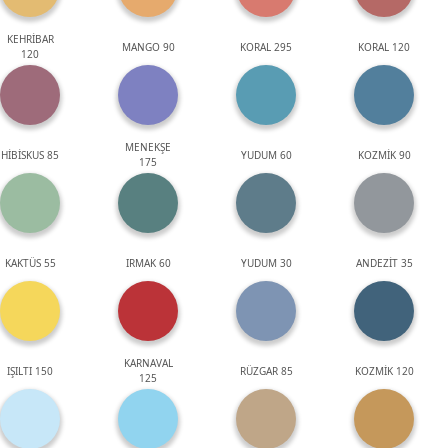
KEHRİBAR
MANGO 90
KORAL 295
KORAL 120
120
MENEKŞE
HİBİSKUS 85
YUDUM 60
KOZMİK 90
175
KAKTÜS 55
IRMAK 60
YUDUM 30
ANDEZİT 35
KARNAVAL
IŞILTI 150
RÜZGAR 85
KOZMİK 120
125