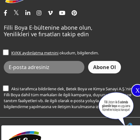
İletişim Bilgilerimiz
Tavan Boyaları
Renk Danışma
Momento Tek
Şampanya Rengi
Ev Bakım ve Hobi Boyaları
Filli Ustam
Sentomaxx Sentetik Boya
Haki Rengi
Yatak Odası Renkleri
Sıkça Sorulan Sorular
Sentomaxx İpeksi Mat
Filli Boya E-bültenine abone olun,
Açık Mavi Rengi
Yenilikleri ve fırsatları takip edin
Ücretsiz Yalıtım Keşif Hizmeti
Momento Life
Bej Rengi
İşlem Rehberi
Frezya Rengi
KVKK aydınlatma metnini
okudum, bilgilendim.
Bilgi Toplumu Hizmetleri
İnternet Sitesi Kullanım Koşulları
KVKK Talep Formu
KVKK Aydınlatma Metni
Aksi tarafımca bildirilene dek, Betek Boya ve Kimya Sanayi A.Ş.'nin
X
Filli Boya dahil tüm markaları ile ilgili kampanya, duyuru, hizmetler ve
tanıtım faaliyetleri vb. ile ilgili olarak e-posta yoluyla şahsıma
bilgilendirme yapılmasına ve iletişim kurulmasına izin veriyorum.
© Filli Boya 2026. Tüm Hakları Saklıdır.