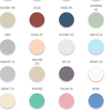
KEHRİBAR
KOZMİK 190
ATLAS
HASIR 295
60
HAKİ
KORAL 95
KOZMİK 155
KAKTÜS 20
KIVILCIM
ANDEZİT 25
BEJ 35
IRMAK 130
230
BAZALT 20
KUMTAŞI
TAFLAN 30
BEYAZ