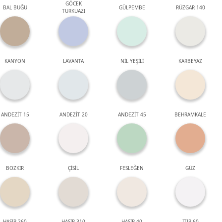
GÖCEK
BAL BUĞU
GÜLPEMBE
RÜZGAR 140
TURKUAZI
KANYON
LAVANTA
NİL YEŞİLİ
KARBEYAZ
ANDEZİT 15
ANDEZİT 20
ANDEZİT 45
BEHRAMKALE
BOZKIR
ÇİSİL
FESLEĞEN
GÜZ
HASIR 260
HASIR 310
HASIR 40
ITIR 60