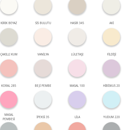
KIRIK BEYAZ
SİS BULUTU
HASIR 345
AKİ
ÇAKILLI KUM
VANİLYA
LÜLETAŞI
FİLDİŞİ
KORAL 285
BEJİ PEMBE
MASAL 100
HİBİSKUS 20
MASAL
İPEKSİ 35
LİLA
YUDUM 220
PEMBESİ