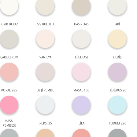
KIRIK BEYAZ
SİS BULUTU
HASIR 345
AKİ
ÇAKILLI KUM
VANİLYA
LÜLETAŞI
FİLDİŞİ
KORAL 285
BEJİ PEMBE
MASAL 100
HİBİSKUS 20
MASAL
İPEKSİ 35
LİLA
YUDUM 220
PEMBESİ