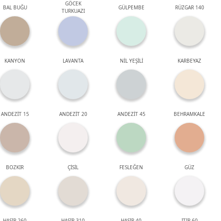
GÖCEK
BAL BUĞU
GÜLPEMBE
RÜZGAR 140
TURKUAZI
KANYON
LAVANTA
NİL YEŞİLİ
KARBEYAZ
ANDEZİT 15
ANDEZİT 20
ANDEZİT 45
BEHRAMKALE
BOZKIR
ÇİSİL
FESLEĞEN
GÜZ
HASIR 260
HASIR 310
HASIR 40
ITIR 60