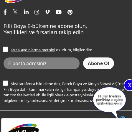
İletişim Bilgilerimiz
Tavan Boyaları
Renk Danışma
Momento Tek
Şampanya Rengi
Ev Bakım ve Hobi Boyaları
Filli Ustam
Sentomaxx Sentetik Boya
Haki Rengi
Yatak Odası Renkleri
Sıkça Sorulan Sorular
Sentomaxx İpeksi Mat
Filli Boya E-bültenine abone olun,
Açık Mavi Rengi
Yenilikleri ve fırsatları takip edin
Ücretsiz Yalıtım Keşif Hizmeti
Momento Life
Bej Rengi
İşlem Rehberi
Frezya Rengi
KVKK aydınlatma metnini
okudum, bilgilendim.
Bilgi Toplumu Hizmetleri
İnternet Sitesi Kullanım Koşulları
KVKK Talep Formu
KVKK Aydınlatma Metni
Aksi tarafımca bildirilene dek, Betek Boya ve Kimya Sanayi A.Ş.'nin
X
Filli Boya dahil tüm markaları ile ilgili kampanya, duyuru, hizmetler ve
tanıtım faaliyetleri vb. ile ilgili olarak e-posta yoluyla şahsıma
bilgilendirme yapılmasına ve iletişim kurulmasına izin veriyorum.
© Filli Boya 2026. Tüm Hakları Saklıdır.