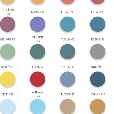
KEHRİBAR
MANGO 90
KORAL 295
KORAL 120
120
MENEKŞE
HİBİSKUS 85
YUDUM 60
KOZMİK 90
175
KAKTÜS 55
IRMAK 60
YUDUM 30
ANDEZİT 35
KARNAVAL
IŞILTI 150
RÜZGAR 85
KOZMİK 120
125