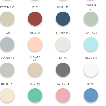
KEHRİBAR
KOZMİK 190
ATLAS
HASIR 295
60
HAKİ
KORAL 95
KOZMİK 155
KAKTÜS 20
KIVILCIM
ANDEZİT 25
BEJ 35
IRMAK 130
230
BAZALT 20
KUMTAŞI
TAFLAN 30
BEYAZ