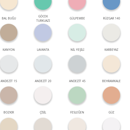
GÖCEK
BAL BUĞU
GÜLPEMBE
RÜZGAR 140
TURKUAZI
KANYON
LAVANTA
NİL YEŞİLİ
KARBEYAZ
ANDEZİT 15
ANDEZİT 20
ANDEZİT 45
BEHRAMKALE
BOZKIR
ÇİSİL
FESLEĞEN
GÜZ