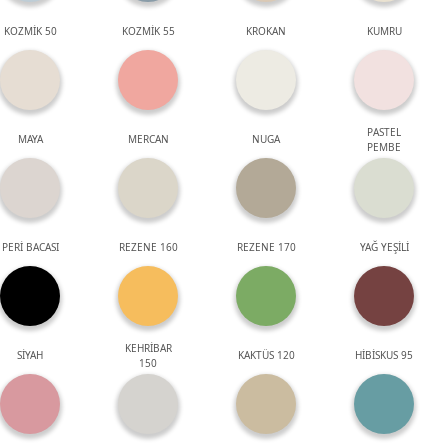
KOZMİK 50
KOZMİK 55
KROKAN
KUMRU
PASTEL
MAYA
MERCAN
NUGA
PEMBE
PERİ BACASI
REZENE 160
REZENE 170
YAĞ YEŞİLİ
KEHRİBAR
SİYAH
KAKTÜS 120
HİBİSKUS 95
150