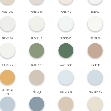
HASIR 260
HASIR 310
HASIR 40
ITIR 60
İPEKSİ 10
İPEKSİ 15
İPEKSİ 40
İPEKSİ 60
İPEKSİ 75
KAKTÜS 25
KAKTÜS 95
KALKER
KEHRİBAR
KİLTAŞI
KOZMİK 40
KOZMİK 45
90