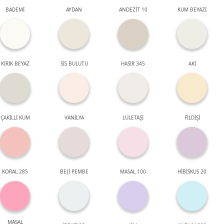
BADEMİ
AYDAN
ANDEZİT 10
KUM BEYAZI
KIRIK BEYAZ
SİS BULUTU
HASIR 345
AKİ
ÇAKILLI KUM
VANİLYA
LÜLETAŞI
FİLDİŞİ
KORAL 285
BEJİ PEMBE
MASAL 100
HİBİSKUS 20
MASAL