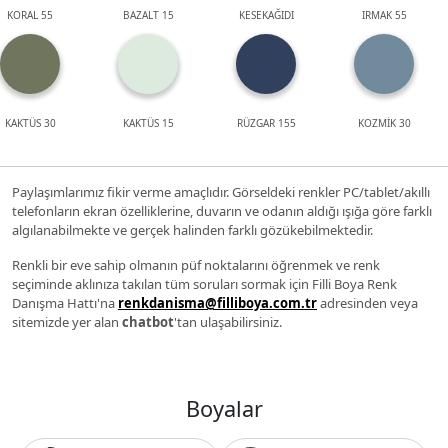
KORAL 55
BAZALT 15
KESEKAĞIDI
IRMAK 55
KAKTÜS 30
KAKTÜS 15
RÜZGAR 155
KOZMİK 30
Paylaşımlarımız fikir verme amaçlıdır. Görseldeki renkler PC/tablet/akıllı
telefonların ekran özelliklerine, duvarın ve odanın aldığı ışığa göre farklı
algılanabilmekte ve gerçek halinden farklı gözükebilmektedir.
Renkli bir eve sahip olmanın püf noktalarını öğrenmek ve renk
seçiminde aklınıza takılan tüm soruları sormak için Filli Boya Renk
Danışma Hattı'na
renkdanisma@filliboya.com.tr
adresinden veya
sitemizde yer alan
chatbot
'tan ulaşabilirsiniz.
Boyalar