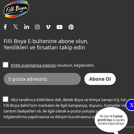
Aqualux
Fildişi Rengi
Basın Odası
Yapı Kimyasalları
Satış Noktaları
Momento Max Cleanix
Andezit Rengi
İletişim Bilgilerimiz
Tavan Boyaları
Renk Danışma
Momento Tek
Şampanya Rengi
Ev Bakım ve Hobi Boyaları
Filli Ustam
Sentomaxx Sentetik Boya
Haki Rengi
Yatak Odası Renkleri
Sıkça Sorulan Sorular
Sentomaxx İpeksi Mat
Filli Boya E-bültenine abone olun,
Açık Mavi Rengi
Yenilikleri ve fırsatları takip edin
Ücretsiz Yalıtım Keşif Hizmeti
Momento Life
Bej Rengi
İşlem Rehberi
Frezya Rengi
KVKK aydınlatma metnini
okudum, bilgilendim.
Bilgi Toplumu Hizmetleri
İnternet Sitesi Kullanım Koşulları
KVKK Talep Formu
KVKK Aydınlatma Metni
Aksi tarafımca bildirilene dek, Betek Boya ve Kimya Sanayi A.Ş.'nin
X
Filli Boya dahil tüm markaları ile ilgili kampanya, duyuru, hizmetler ve
tanıtım faaliyetleri vb. ile ilgili olarak e-posta yoluyla şahsıma
bilgilendirme yapılmasına ve iletişim kurulmasına izin veriyorum.