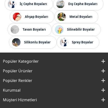
İç Cephe Boyaları
Dış Cephe Boyaları
Ahşap Boyaları
Metal Boyaları
Tavan Boyaları
Silinebilir Boyalar
Silikonlu Boyalar
Sprey Boyalar
Popüler Kategoriler
İç Cephe Boyaları
Popüler Ürünler
Dış Cephe Boyaları
Momento Silan
Popüler Renkler
İç Cephe Renkleri
Momento Max
Kırık Beyaz Rengi
Kurumsal
Dış Cephe Renkleri
Filli Boya Yağlı Boya
Çakıllı Kum Rengi
Hakkımızda
Müşteri Hizmetleri
Mobilya Boyaları
Panel Kapı Boyası
Aydan Rengi
Kurumsal Sosyal Sorumluluk
Macun ve Astarlar
İletişim Formu