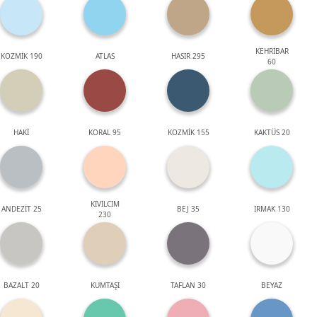
KEHRİBAR
KOZMİK 190
ATLAS
HASIR 295
60
HAKİ
KORAL 95
KOZMİK 155
KAKTÜS 20
KIVILCIM
ANDEZİT 25
BEJ 35
IRMAK 130
230
BAZALT 20
KUMTAŞI
TAFLAN 30
BEYAZ