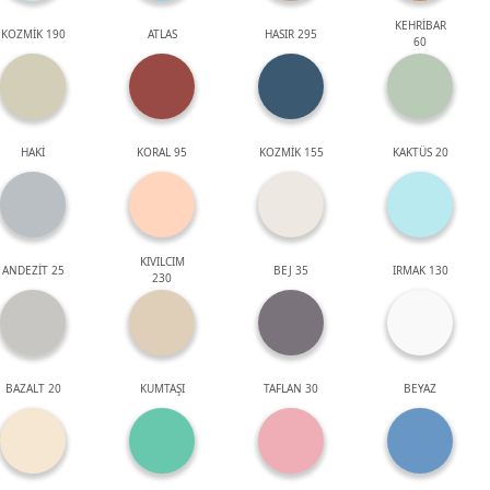
KEHRİBAR
KOZMİK 190
ATLAS
HASIR 295
60
HAKİ
KORAL 95
KOZMİK 155
KAKTÜS 20
KIVILCIM
ANDEZİT 25
BEJ 35
IRMAK 130
230
BAZALT 20
KUMTAŞI
TAFLAN 30
BEYAZ