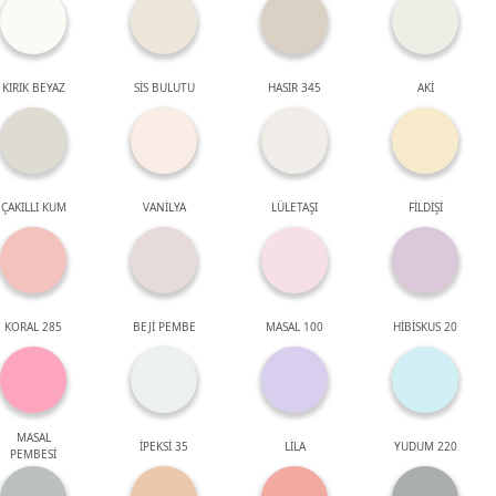
KIRIK BEYAZ
SİS BULUTU
HASIR 345
AKİ
ÇAKILLI KUM
VANİLYA
LÜLETAŞI
FİLDİŞİ
KORAL 285
BEJİ PEMBE
MASAL 100
HİBİSKUS 20
MASAL
İPEKSİ 35
LİLA
YUDUM 220
PEMBESİ