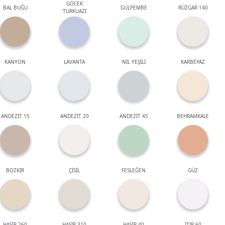
GÖCEK
BAL BUĞU
GÜLPEMBE
RÜZGAR 140
TURKUAZI
KANYON
LAVANTA
NİL YEŞİLİ
KARBEYAZ
ANDEZİT 15
ANDEZİT 20
ANDEZİT 45
BEHRAMKALE
BOZKIR
ÇİSİL
FESLEĞEN
GÜZ
HASIR 260
HASIR 310
HASIR 40
ITIR 60