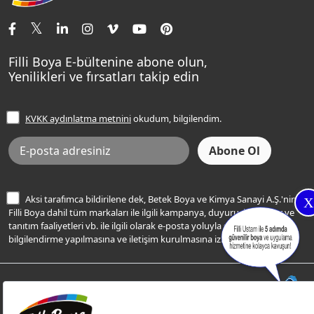
İletişim Bilgilerimiz
Tavan Boyaları
Renk Danışma
Momento Tek
Şampanya Rengi
Ev Bakım ve Hobi Boyaları
Filli Ustam
Sentomaxx Sentetik Boya
Haki Rengi
Yatak Odası Renkleri
Sıkça Sorulan Sorular
Sentomaxx İpeksi Mat
Filli Boya E-bültenine abone olun,
Açık Mavi Rengi
Yenilikleri ve fırsatları takip edin
Ücretsiz Yalıtım Keşif Hizmeti
Momento Life
Bej Rengi
İşlem Rehberi
Frezya Rengi
KVKK aydınlatma metnini
okudum, bilgilendim.
Bilgi Toplumu Hizmetleri
İnternet Sitesi Kullanım Koşulları
KVKK Talep Formu
KVKK Aydınlatma Metni
Aksi tarafımca bildirilene dek, Betek Boya ve Kimya Sanayi A.Ş.'nin
X
Filli Boya dahil tüm markaları ile ilgili kampanya, duyuru, hizmetler ve
tanıtım faaliyetleri vb. ile ilgili olarak e-posta yoluyla şahsıma
bilgilendirme yapılmasına ve iletişim kurulmasına izin veriyorum.
© Filli Boya 2026. Tüm Hakları Saklıdır.