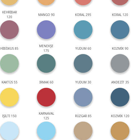
KEHRİBAR
MANGO 90
KORAL 295
KORAL 120
120
MENEKŞE
HİBİSKUS 85
YUDUM 60
KOZMİK 90
175
KAKTÜS 55
IRMAK 60
YUDUM 30
ANDEZİT 35
KARNAVAL
IŞILTI 150
RÜZGAR 85
KOZMİK 120
125