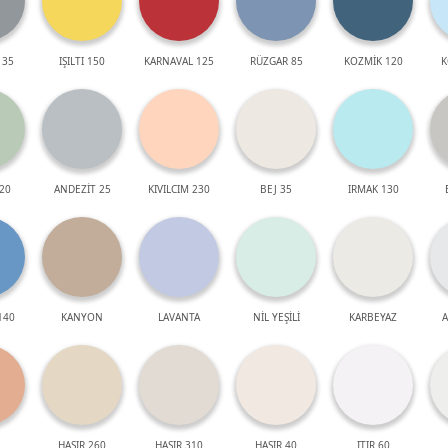
 35
IŞILTI 150
KARNAVAL 125
RÜZGAR 85
KOZMİK 120
K
20
ANDEZİT 25
KIVILCIM 230
BEJ 35
IRMAK 130
140
KANYON
LAVANTA
NİL YEŞİLİ
KARBEYAZ
A
HASIR 260
HASIR 310
HASIR 40
ITIR 60