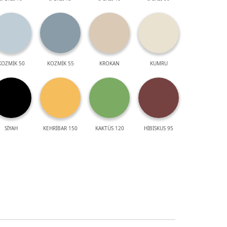
KOZMİK 50
KOZMİK 55
KROKAN
KUMRU
SİYAH
KEHRİBAR 150
KAKTÜS 120
HİBİSKUS 95