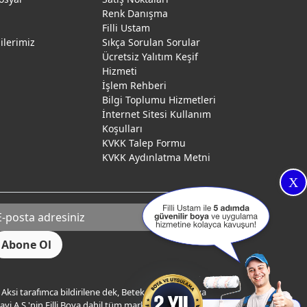
Renk Danışma
ı
Filli Ustam
gilerimiz
Sıkça Sorulan Sorular
Ücretsiz Yalıtım Keşif
Hizmeti
İşlem Rehberi
Bilgi Toplumu Hizmetleri
İnternet Sitesi Kullanım
Koşulları
KVKK Talep Formu
KVKK Aydınlatma Metni
X
Aksi tarafımca bildirilene dek, Betek Boya ve Kimya
yi A.Ş.'nin Filli Boya dahil tüm markaları ile ilgili