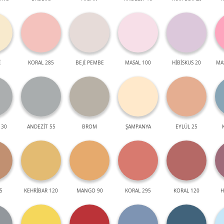
İ
KORAL 285
BEJİ PEMBE
MASAL 100
HİBİSKUS 20
MA
 30
ANDEZİT 55
BROM
ŞAMPANYA
EYLÜL 25
5
KEHRİBAR 120
MANGO 90
KORAL 295
KORAL 120
H