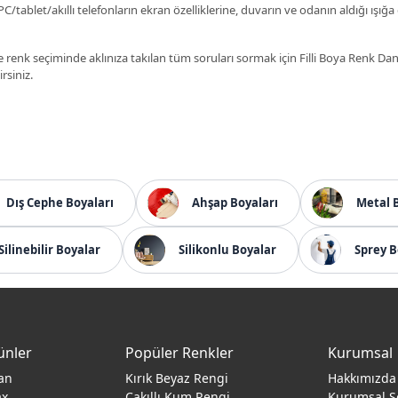
C/tablet/akıllı telefonların ekran özelliklerine, duvarın ve odanın aldığı ışığa
 renk seçiminde aklınıza takılan tüm soruları sormak için Filli Boya Renk D
irsiniz.
Dış Cephe Boyaları
Ahşap Boyaları
Metal 
Silinebilir Boyalar
Silikonlu Boyalar
Sprey B
ünler
Popüler Renkler
Kurumsal
an
Kırık Beyaz Rengi
Hakkımızda
ax
Çakıllı Kum Rengi
Kurumsal S