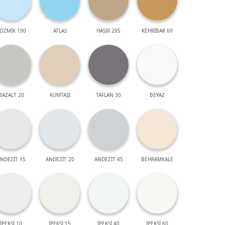
OZMİK 190
ATLAS
HASIR 295
KEHRİBAR 60
BAZALT 20
KUMTAŞI
TAFLAN 30
BEYAZ
NDEZİT 15
ANDEZİT 20
ANDEZİT 45
BEHRAMKALE
İPEKSİ 10
İPEKSİ 15
İPEKSİ 40
İPEKSİ 60