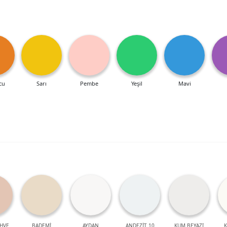
cu
Sarı
Pembe
Yeşil
Mavi
HVE
BADEMİ
AYDAN
ANDEZİT 10
KUM BEYAZI
K