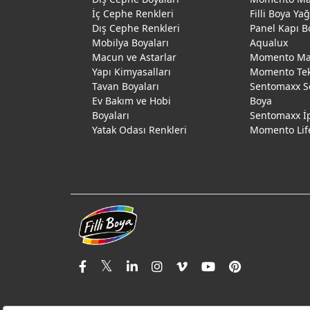
İç Cephe Renkleri
Filli Boya Ya
Dış Cephe Renkleri
Panel Kapı B
Mobilya Boyaları
Aqualux
Macun ve Astarlar
Momento Max
Yapı Kimyasalları
Momento Te
Tavan Boyaları
Sentomaxx S
Ev Bakım ve Hobi
Boya
Boyaları
Sentomaxx İ
Yatak Odası Renkleri
Momento Lif