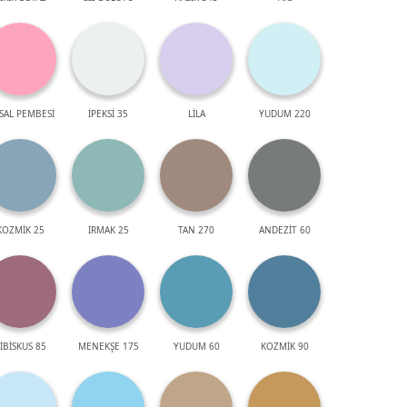
SAL PEMBESİ
İPEKSİ 35
LİLA
YUDUM 220
KOZMİK 25
IRMAK 25
TAN 270
ANDEZİT 60
İBİSKUS 85
MENEKŞE 175
YUDUM 60
KOZMİK 90