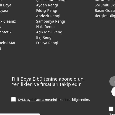
ğlı Boya
Aydan Rengi
Sorumluluk
oyası
Fildişi Rengi
Basın Odas
Andezit Rengi
İletişim Bil
 Cleanix
Şampanya Rengi
k
Haki Rengi
entetik
Açık Mavi Rengi
Bej Rengi
peksi Mat
Frezya Rengi
e
Filli Boya E-bültenine abone olun,
Yenilikleri ve fırsatları takip edin
KVKK aydınlatma metnini
okudum, bilgilendim.
Sana