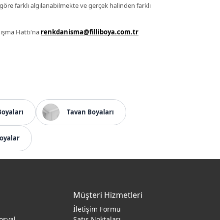
 göre farklı algılanabilmekte ve gerçek halinden farklı
anışma Hattı'na
renkdanisma@filliboya.com.tr
Boyaları
Tavan Boyaları
oyalar
Müşteri Hizmetleri
İletişim Formu
osyal
Satış Noktaları