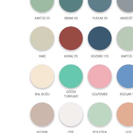
KAKTÜS 55
IRMAK 60
YUDUM 30
ANDEZİT
HAKİ
KORAL 95
KOZMİK 155
KAKTÜS 
GÖCEK
BAL BUĞU
GÜLPEMBE
RÜZGAR 
TURKUAZI
BOZKIR
ÇİSİL
FESLEĞEN
GÜZ