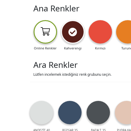
Ana Renkler
Online Renkler
Kahverengi
Kırmızı
Turun
Ara Renkler
Lütfen incelemek istediğiniz renk grubunu seçin.
ANDEZİT 40
RÜZGAR 35
BAZALT 35
PUDRA KA