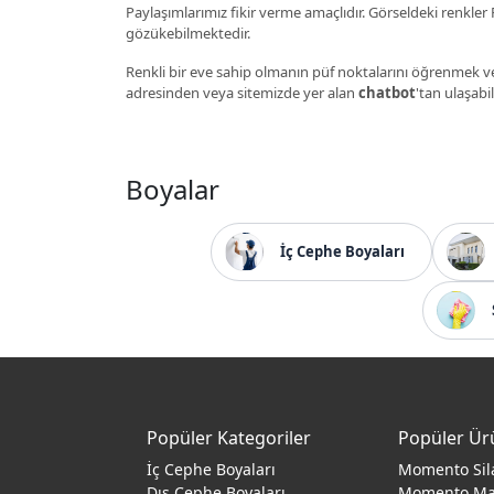
Paylaşımlarımız fikir verme amaçlıdır. Görseldeki renkler P
gözükebilmektedir.
Renkli bir eve sahip olmanın püf noktalarını öğrenmek ve
adresinden veya sitemizde yer alan
chatbot
'tan ulaşabil
Boyalar
İç Cephe Boyaları
Popüler Kategoriler
Popüler Ür
İç Cephe Boyaları
Momento Sil
Dış Cephe Boyaları
Momento M