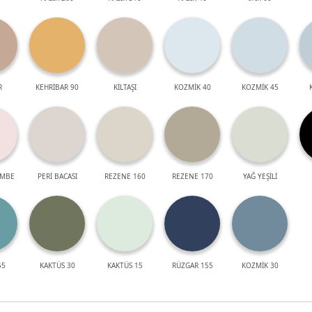
R
KEHRİBAR 90
KİLTAŞI
KOZMİK 40
KOZMİK 45
EMBE
PERİ BACASI
REZENE 160
REZENE 170
YAĞ YEŞİLİ
55
KAKTÜS 30
KAKTÜS 15
RÜZGAR 155
KOZMİK 30