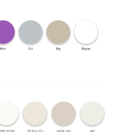
Mor
Gri
Bej
Beyaz
IRIK BEYAZ
SİS BULUTU
HASIR 345
AKİ